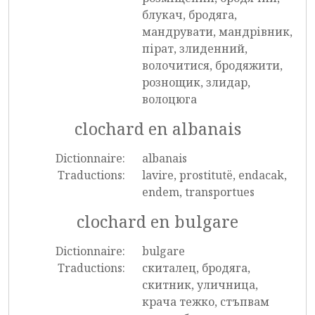
блукач, бродяга,
мандрувати, мандрівник,
пірат, злиденний,
волочитися, бродяжити,
рознощик, злидар,
волоцюга
clochard en albanais
Dictionnaire:
albanais
Traductions:
lavire, prostitutë, endacak,
endem, transportues
clochard en bulgare
Dictionnaire:
bulgare
Traductions:
скиталец, бродяга,
скитник, уличница,
крача тежко, стъпвам