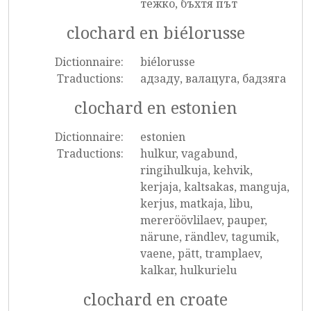
тежко, бъхтя път
clochard en biélorusse
Dictionnaire:
biélorusse
Traductions:
адзаду, валацуга, бадзяга
clochard en estonien
Dictionnaire:
estonien
Traductions:
hulkur, vagabund,
ringihulkuja, kehvik,
kerjaja, kaltsakas, manguja,
kerjus, matkaja, libu,
mereröövlilaev, pauper,
närune, rändlev, tagumik,
vaene, pätt, tramplaev,
kalkar, hulkurielu
clochard en croate