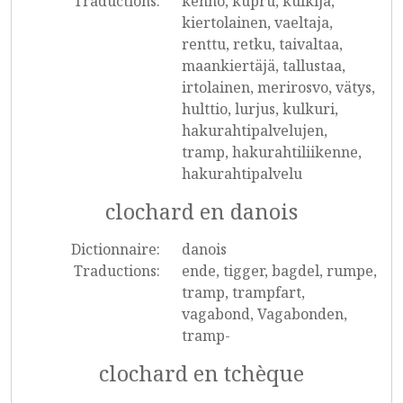
Traductions:
kehno, kupru, kulkija,
kiertolainen, vaeltaja,
renttu, retku, taivaltaa,
maankiertäjä, tallustaa,
irtolainen, merirosvo, vätys,
hulttio, lurjus, kulkuri,
hakurahtipalvelujen,
tramp, hakurahtiliikenne,
hakurahtipalvelu
clochard en danois
Dictionnaire:
danois
Traductions:
ende, tigger, bagdel, rumpe,
tramp, trampfart,
vagabond, Vagabonden,
tramp-
clochard en tchèque