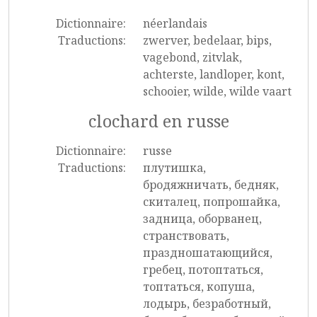
Dictionnaire:
néerlandais
Traductions:
zwerver, bedelaar, bips,
vagebond, zitvlak,
achterste, landloper, kont,
schooier, wilde, wilde vaart
clochard en russe
Dictionnaire:
russe
Traductions:
плутишка,
бродяжничать, бедняк,
скиталец, попрошайка,
задница, оборванец,
странствовать,
праздношатающийся,
гребец, потоптаться,
топтаться, копуша,
лодырь, безработный,