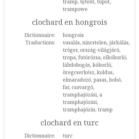
tramp, tętent, tupot,
trampowe
clochard en hongrois
Dictionnaire:
hongrois
Traductions:
vasalás, nincstelen, járkálás,
tróger, ország-világjáró,
tropa, futórózsa, elkóborló,
lábdobogás, kóborló,
öregcserkész, koldus,
elmaradozó, pasas, hobó,
far, csavargó,
tramphajózási, a
tramphajózási,
tramphajózás, tramp
clochard en turc
Dictionnaire:
turc