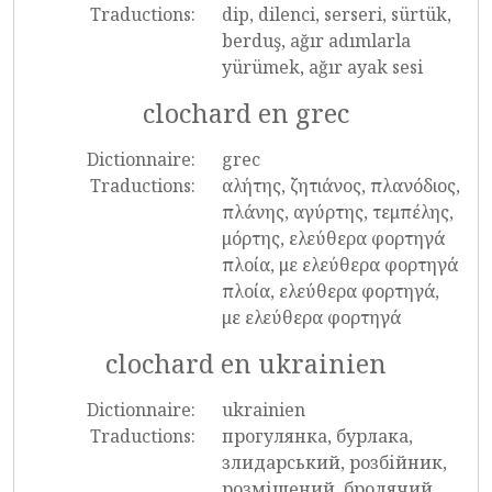
Traductions:
dip, dilenci, serseri, sürtük,
berduş, ağır adımlarla
yürümek, ağır ayak sesi
clochard en grec
Dictionnaire:
grec
Traductions:
αλήτης, ζητιάνος, πλανόδιος,
πλάνης, αγύρτης, τεμπέλης,
μόρτης, ελεύθερα φορτηγά
πλοία, με ελεύθερα φορτηγά
πλοία, ελεύθερα φορτηγά,
με ελεύθερα φορτηγά
clochard en ukrainien
Dictionnaire:
ukrainien
Traductions:
прогулянка, бурлака,
злидарський, розбійник,
розміщений, бродячий,