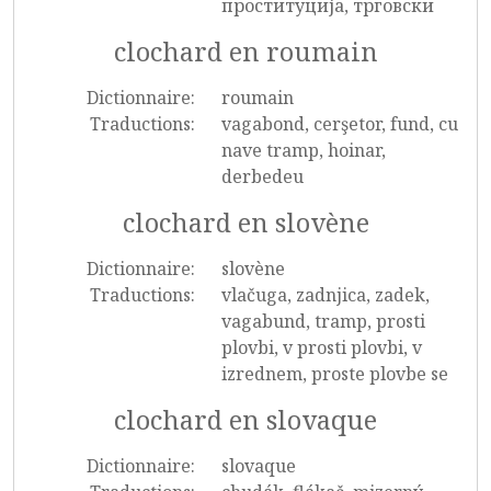
проституција, трговски
clochard en roumain
Dictionnaire:
roumain
Traductions:
vagabond, cerşetor, fund, cu
nave tramp, hoinar,
derbedeu
clochard en slovène
Dictionnaire:
slovène
Traductions:
vlačuga, zadnjica, zadek,
vagabund, tramp, prosti
plovbi, v prosti plovbi, v
izrednem, proste plovbe se
clochard en slovaque
Dictionnaire:
slovaque