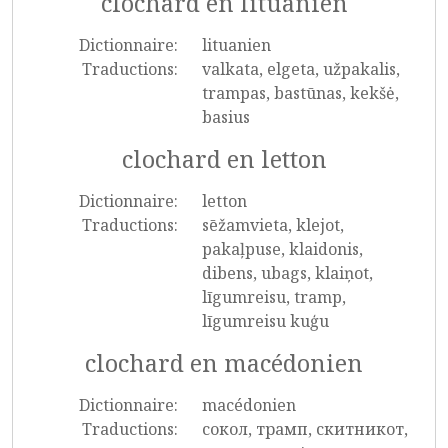
clochard en lituanien
Dictionnaire:
lituanien
Traductions:
valkata, elgeta, užpakalis,
trampas, bastūnas, kekšė,
basius
clochard en letton
Dictionnaire:
letton
Traductions:
sēžamvieta, klejot,
pakaļpuse, klaidonis,
dibens, ubags, klaiņot,
līgumreisu, tramp,
līgumreisu kuģu
clochard en macédonien
Dictionnaire:
macédonien
Traductions:
сокол, трамп, скитникот,