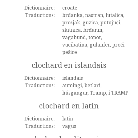
Dictionnaire:
croate
Traductions:
brđanka, nastran, lutalica,
prosjak, guzica, putujući,
skitnica, brđanin,
vagabund, topot,
vucibatina, gulanfer, proći
pešice
clochard en islandais
Dictionnaire:
islandais
Traductions:
aumingi, betlari,
húsgangur, Tramp, í TRAMP
clochard en latin
Dictionnaire:
latin
Traductions:
vagus