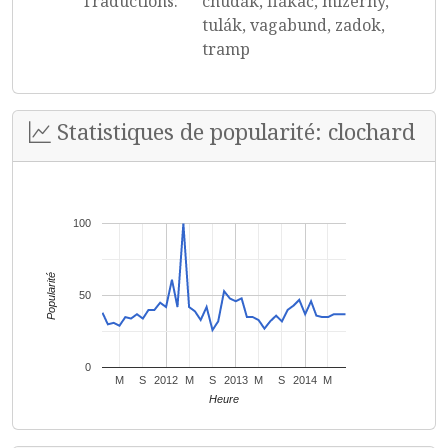
Traductions:
chudák, flákač, mizerný,
tulák, vagabund, zadok,
tramp
Statistiques de popularité: clochard
100
Popularité
50
0
M
S
2012
M
S
2013
M
S
2014
M
Heure