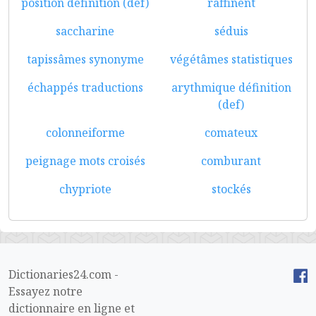
position définition (def)
raffinent
saccharine
séduis
tapissâmes synonyme
végétâmes statistiques
échappés traductions
arythmique définition
(def)
colonneiforme
comateux
peignage mots croisés
comburant
chypriote
stockés
Dictionaries24.com -
Essayez notre
dictionnaire en ligne et