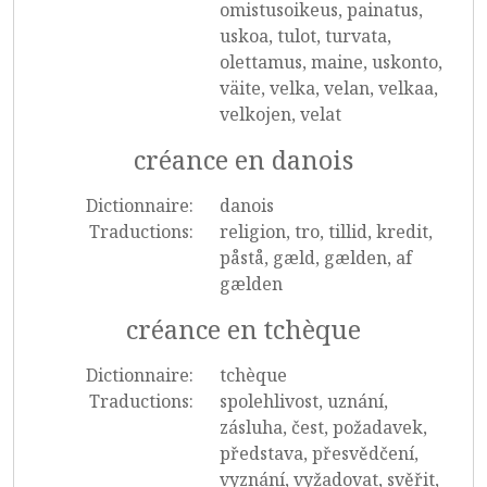
omistusoikeus, painatus,
uskoa, tulot, turvata,
olettamus, maine, uskonto,
väite, velka, velan, velkaa,
velkojen, velat
créance en danois
Dictionnaire:
danois
Traductions:
religion, tro, tillid, kredit,
påstå, gæld, gælden, af
gælden
créance en tchèque
Dictionnaire:
tchèque
Traductions:
spolehlivost, uznání,
zásluha, čest, požadavek,
představa, přesvědčení,
vyznání, vyžadovat, svěřit,