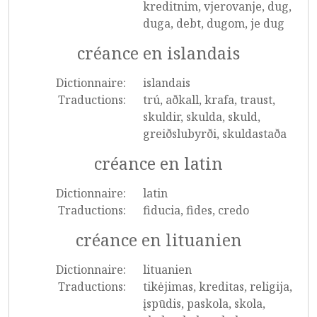
kreditnim, vjerovanje, dug,
duga, debt, dugom, je dug
créance en islandais
Dictionnaire:
islandais
Traductions:
trú, aðkall, krafa, traust,
skuldir, skulda, skuld,
greiðslubyrði, skuldastaða
créance en latin
Dictionnaire:
latin
Traductions:
fiducia, fides, credo
créance en lituanien
Dictionnaire:
lituanien
Traductions:
tikėjimas, kreditas, religija,
įspūdis, paskola, skola,