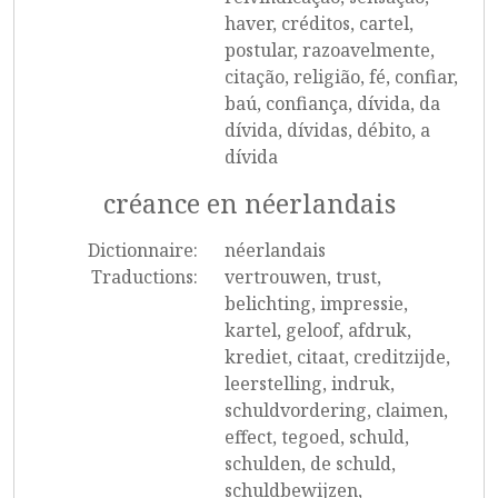
haver, créditos, cartel,
postular, razoavelmente,
citação, religião, fé, confiar,
baú, confiança, dívida, da
dívida, dívidas, débito, a
dívida
créance en néerlandais
Dictionnaire:
néerlandais
Traductions:
vertrouwen, trust,
belichting, impressie,
kartel, geloof, afdruk,
krediet, citaat, creditzijde,
leerstelling, indruk,
schuldvordering, claimen,
effect, tegoed, schuld,
schulden, de schuld,
schuldbewijzen,