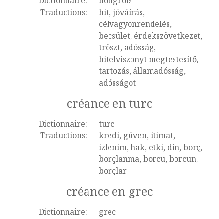
Dictionnaire:
hongrois
Traductions:
hit, jóváírás,
célvagyonrendelés,
becsület, érdekszövetkezet,
tröszt, adósság,
hitelviszonyt megtestesítő,
tartozás, államadósság,
adósságot
créance en turc
Dictionnaire:
turc
Traductions:
kredi, güven, itimat,
izlenim, hak, etki, din, borç,
borçlanma, borcu, borcun,
borçlar
créance en grec
Dictionnaire:
grec