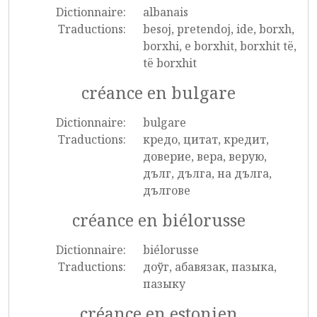
Dictionnaire:
albanais
Traductions:
besoj, pretendoj, ide, borxh,
borxhi, e borxhit, borxhit të,
të borxhit
créance en bulgare
Dictionnaire:
bulgare
Traductions:
кредо, цитат, кредит,
доверие, вера, верую,
дълг, дълга, на дълга,
дългове
créance en biélorusse
Dictionnaire:
biélorusse
Traductions:
доўг, абавязак, пазыка,
пазыку
créance en estonien