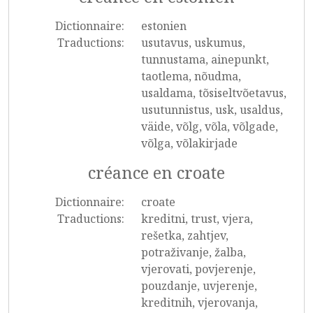
Dictionnaire:
estonien
Traductions:
usutavus, uskumus,
tunnustama, ainepunkt,
taotlema, nõudma,
usaldama, tõsiseltvõetavus,
usutunnistus, usk, usaldus,
väide, võlg, võla, võlgade,
võlga, võlakirjade
créance en croate
Dictionnaire:
croate
Traductions:
kreditni, trust, vjera,
rešetka, zahtjev,
potraživanje, žalba,
vjerovati, povjerenje,
pouzdanje, uvjerenje,
kreditnih, vjerovanja,