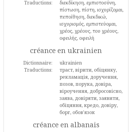
Traductions:
διεκδίκηση, εμπιστοσύνη,
πίστωση, πίστη, ισχυρίζομαι,
πεποίθηση, διεκδικώ,
ισχυρισμός, εμπιστεύομαι,
χρέος, χρέους, του χρέους,
οφειλής, οφειλή
créance en ukrainien
Dictionnaire:
ukrainien
Traductions:
траст, вірити, обіцянку,
рекламація, доручення,
позов, порука, довіра,
віроучення, добросовісно,
заява, довіряти, заявити,
обіцяння, кредо, довіру,
борг, обов'язок
créance en albanais