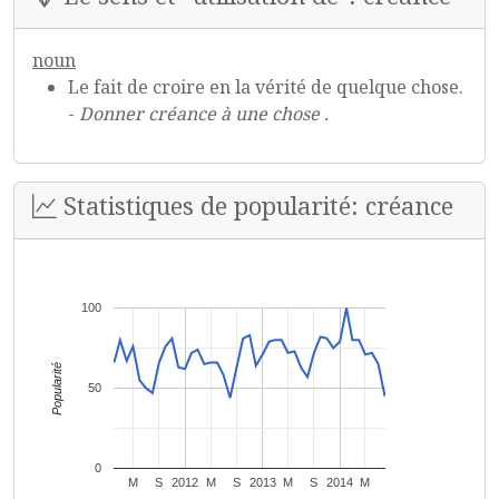
noun
Le fait de croire en la vérité de quelque chose.
-
Donner créance à une chose .
Statistiques de popularité: créance
100
Popularité
50
0
M
S
2012
M
S
2013
M
S
2014
M