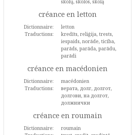
skolų, skolos, skolą
créance en letton
Dictionnaire:
letton
Traductions:
kredīts, reliģija, trests,
iespaids, norāde, ticība,
parāds, parāda, parādu,
parādi
créance en macédonien
Dictionnaire:
macédonien
Traductions:
верата, долг, долгот,
долгови, на долгот,
должнички
créance en roumain
Dictionnaire:
roumain