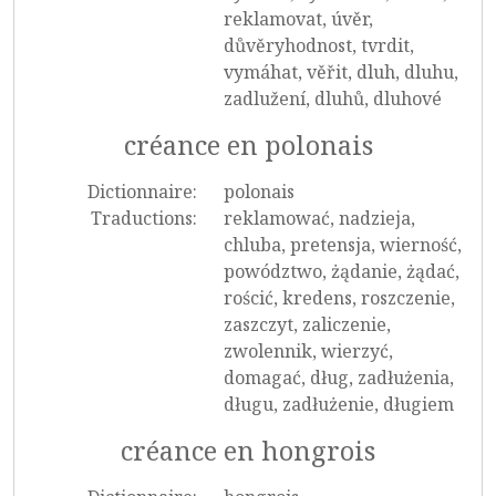
reklamovat, úvěr,
důvěryhodnost, tvrdit,
vymáhat, věřit, dluh, dluhu,
zadlužení, dluhů, dluhové
créance en polonais
Dictionnaire:
polonais
Traductions:
reklamować, nadzieja,
chluba, pretensja, wierność,
powództwo, żądanie, żądać,
rościć, kredens, roszczenie,
zaszczyt, zaliczenie,
zwolennik, wierzyć,
domagać, dług, zadłużenia,
długu, zadłużenie, długiem
créance en hongrois