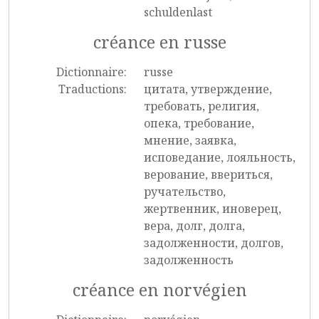
schuldenlast
créance en russe
Dictionnaire:
russe
Traductions:
цитата, утверждение,
требовать, религия,
опека, требование,
мнение, заявка,
исповедание, лояльность,
верование, ввериться,
ручательство,
жертвенник, иноверец,
вера, долг, долга,
задолженности, долгов,
задолженность
créance en norvégien