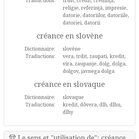
Traductions:
trust, credit, credinţă,
religie, referinţă, impresie,
datorie, datoriilor, datoriile,
datoriei, datorii
créance en slovène
Dictionnaire:
slovène
Traductions:
vera, trdit, zaupati, kredit,
víra, zaupanje, dolg, dolga,
dolgov, javnega dolga
créance en slovaque
Dictionnaire:
slovaque
Traductions:
kredit, dôvera, dlh, dlhu,
dlhy
Le sens et "utilisation de": créance