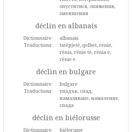
опуститися, зниження,
зменшення
déclin en albanais
Dictionnaire:
albanais
Traductions:
tatëpjetë, qelbet, rënie,
rënia, rënie të, rënia e,
rënie e
déclin en bulgare
Dictionnaire:
bulgare
Traductions:
упадък, спад,
намаляване, намаление,
спада
déclin en biélorusse
Dictionnaire:
biélorusse