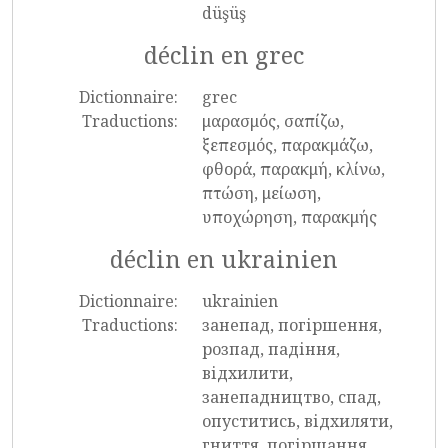
düşüş
déclin en grec
Dictionnaire:
grec
Traductions:
μαρασμός, σαπίζω,
ξεπεσμός, παρακμάζω,
φθορά, παρακμή, κλίνω,
πτώση, μείωση,
υποχώρηση, παρακμής
déclin en ukrainien
Dictionnaire:
ukrainien
Traductions:
занепад, погіршення,
розпад, падіння,
відхилити,
занепадництво, спад,
опуститись, відхиляти,
гниття, погіршання,