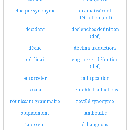
cloaque synonyme
dramatisèrent
définition (def)
décidant
déclenchés définition
(def)
déclic
déclina traductions
déclinai
engraisser définition
(def)
ensorceler
indisposition
koala
rentable traductions
réunissant grammaire
révélé synonyme
stupidement
tambouille
tapissent
échangeons