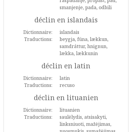
raspadanje, propast, pad,
smanjenje, pada, odbili
déclin en islandais
Dictionnaire:
islandais
Traductions:
beygja, fúna, lækkun,
samdráttur, hnignun,
lækka, lækkunin
déclin en latin
Dictionnaire:
latin
Traductions:
recuso
déclin en lituanien
Dictionnaire:
lituanien
Traductions:
saulėlydis, atsisakyti,
linksniuoti, mažėjimas,
nuosmukis, sumažėjimas,