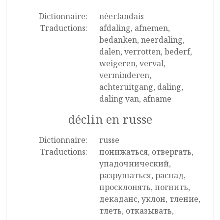
Dictionnaire:
néerlandais
Traductions:
afdaling, afnemen,
bedanken, neerdaling,
dalen, verrotten, bederf,
weigeren, verval,
verminderen,
achteruitgang, daling,
daling van, afname
déclin en russe
Dictionnaire:
russe
Traductions:
понижаться, отвергать,
упадочнический,
разрушаться, распад,
просклонять, погнить,
декаданс, уклон, тление,
тлеть, отказывать,