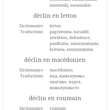
nuosmukį, nuosmukio
déclin en letton
Dictionnaire:
letton
Traductions:
pagrimums, noraidīt,
atteikties, dekadence,
panīkums, samazināšanās,
kritums, samazinājums
déclin en macédonien
Dictionnaire:
macédonien
Traductions:
пад, намалување,
опаѓање, падот,
намалувањето
déclin en roumain
Dictionnaire:
roumain