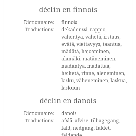
déclin en finnois
Dictionnaire:
finnois
Traductions:
dekadenssi, rappio,
vähentyä, vähetä, irstaus,
evätä, viettävyys, taantua,
mädätä, hajoaminen,
alamäki, mätäneminen,
mädäntyä, mädättää,
heiketä, rinne, aleneminen,
lasku, väheneminen, laskua,
laskuun
déclin en danois
Dictionnaire:
danois
Traductions:
afslå, afvise, tilbagegang,
fald, nedgang, faldet,
faldende