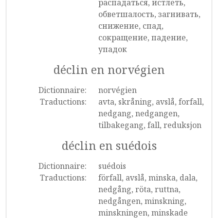
распадаться, истлеть,
обветшалость, загнивать,
снижение, спад,
сокращение, падение,
упадок
déclin en norvégien
Dictionnaire:
norvégien
Traductions:
avta, skråning, avslå, forfall,
nedgang, nedgangen,
tilbakegang, fall, reduksjon
déclin en suédois
Dictionnaire:
suédois
Traductions:
förfall, avslå, minska, dala,
nedgång, röta, ruttna,
nedgången, minskning,
minskningen, minskade