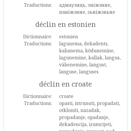
Traductions:
адмауляць, зніжэнне,
паніжэнне, зьніжэньне
déclin en estonien
Dictionnaire:
estonien
Traductions:
lagunema, dekadents,
kahanema, kõdunemine,
lagunemine, kallak, langus,
vähenemine, langust,
languse, languses
déclin en croate
Dictionnaire:
croate
Traductions:
opasti, istrunuti, propadati,
otkloniti, nazadak,
propadanje, opadanje,
dekadencija, izumrijeti,