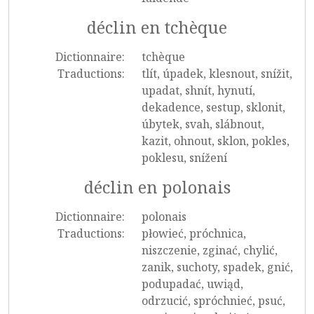
déclin en tchèque
Dictionnaire:
tchèque
Traductions:
tlít, úpadek, klesnout, snížit,
upadat, shnít, hynutí,
dekadence, sestup, sklonit,
úbytek, svah, slábnout,
kazit, ohnout, sklon, pokles,
poklesu, snížení
déclin en polonais
Dictionnaire:
polonais
Traductions:
płowieć, próchnica,
niszczenie, zginać, chylić,
zanik, suchoty, spadek, gnić,
podupadać, uwiąd,
odrzucić, spróchnieć, psuć,