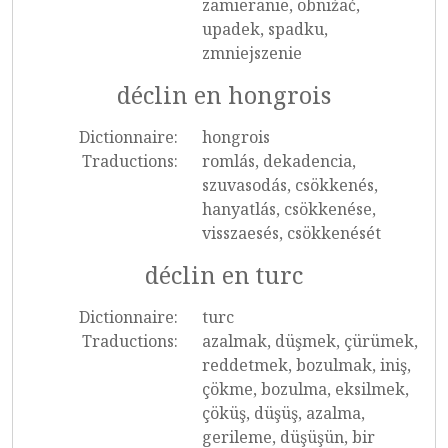
zamieranie, obniżać,
upadek, spadku,
zmniejszenie
déclin en hongrois
Dictionnaire:
hongrois
Traductions:
romlás, dekadencia,
szuvasodás, csökkenés,
hanyatlás, csökkenése,
visszaesés, csökkenését
déclin en turc
Dictionnaire:
turc
Traductions:
azalmak, düşmek, çürümek,
reddetmek, bozulmak, iniş,
çökme, bozulma, eksilmek,
çöküş, düşüş, azalma,
gerileme, düşüşün, bir