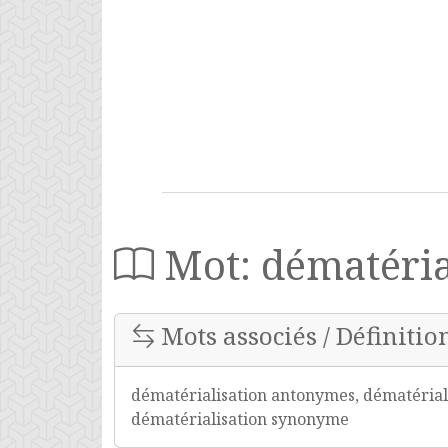
Mot: dématéria
Mots associés / Définitio
dématérialisation antonymes, dématériali
dématérialisation synonyme