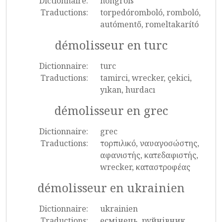
Dictionnaire:
hongrois
Traductions:
torpedóromboló, romboló,
autómentő, romeltakarító
démolisseur en turc
Dictionnaire:
turc
Traductions:
tamirci, wrecker, çekici,
yıkan, hurdacı
démolisseur en grec
Dictionnaire:
grec
Traductions:
τορπιλικό, ναυαγοσώστης,
αφανιστής, κατεδαφιστής,
wrecker, καταστροφέας
démolisseur en ukrainien
Dictionnaire:
ukrainien
Traductions:
есмінець, руйнівник,