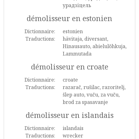
урадзіцель
démolisseur en estonien
Dictionnaire:
estonien
Traductions:
hävitaja, diversant,
Hinausauto, abielulõhkuja,
Lammutada
démolisseur en croate
Dictionnaire:
croate
Traductions:
razarač, rušilac, razoritelj,
šlep auto, vuču, za vuču,
brod za spasavanje
démolisseur en islandais
Dictionnaire:
islandais
Traductions:
wrecker