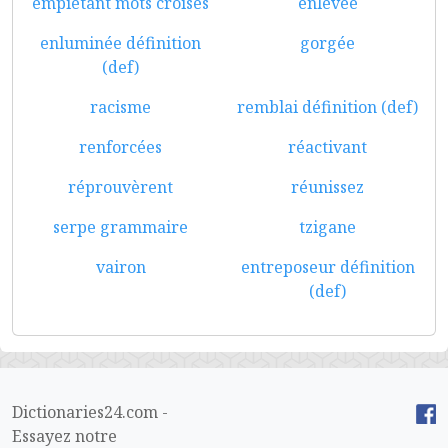
empiétant mots croisés
enlevée
enluminée définition
gorgée
(def)
racisme
remblai définition (def)
renforcées
réactivant
réprouvèrent
réunissez
serpe grammaire
tzigane
vairon
entreposeur définition
(def)
Dictionaries24.com -
Essayez notre