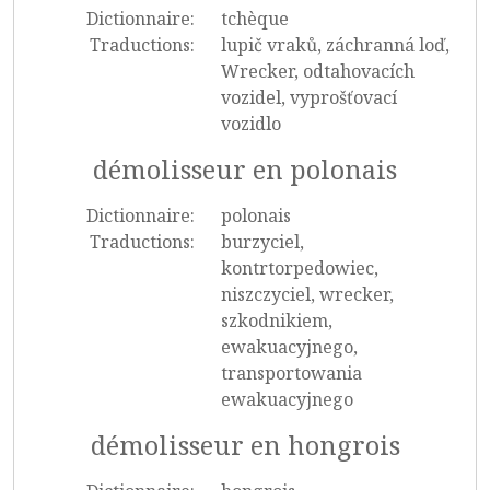
Dictionnaire:
tchèque
Traductions:
lupič vraků, záchranná loď,
Wrecker, odtahovacích
vozidel, vyprošťovací
vozidlo
démolisseur en polonais
Dictionnaire:
polonais
Traductions:
burzyciel,
kontrtorpedowiec,
niszczyciel, wrecker,
szkodnikiem,
ewakuacyjnego,
transportowania
ewakuacyjnego
démolisseur en hongrois