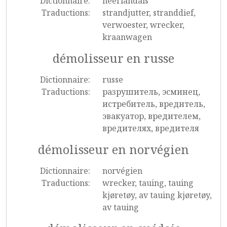
Dictionnaire:
néerlandais
Traductions:
strandjutter, stranddief,
verwoester, wrecker,
kraanwagen
démolisseur en russe
Dictionnaire:
russe
Traductions:
разрушитель, эсминец,
истребитель, вредитель,
эвакуатор, вредителем,
вредителях, вредителя
démolisseur en norvégien
Dictionnaire:
norvégien
Traductions:
wrecker, tauing, tauing
kjøretøy, av tauing kjøretøy,
av tauing