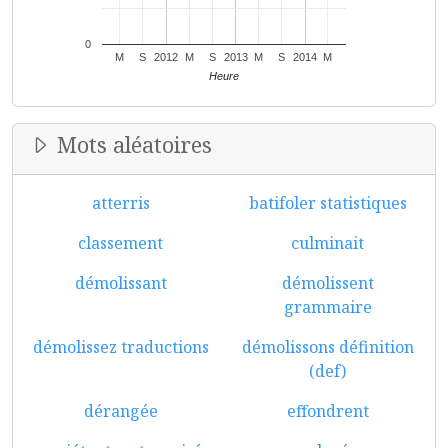
0
M
S
2012
M
S
2013
M
S
2014
M
Heure
Mots aléatoires
atterris
batifoler statistiques
classement
culminait
démolissant
démolissent
grammaire
démolissez traductions
démolissons définition
(def)
dérangée
effondrent