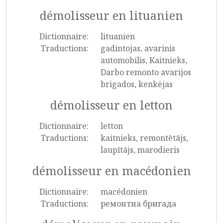
démolisseur en lituanien
Dictionnaire:
lituanien
Traductions:
gadintojas, avarinis
automobilis, Kaitnieks,
Darbo remonto avarijos
brigados, kenkėjas
démolisseur en letton
Dictionnaire:
letton
Traductions:
kaitnieks, remontētājs,
laupītājs, marodieris
démolisseur en macédonien
Dictionnaire:
macédonien
Traductions:
ремонтна бригада