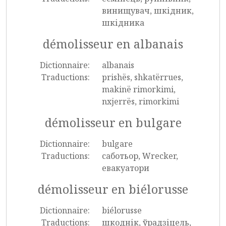
винищувач, шкідник,
шкідника
démolisseur en albanais
Dictionnaire:
albanais
Traductions:
prishës, shkatërrues,
makinë rimorkimi,
nxjerrës, rimorkimi
démolisseur en bulgare
Dictionnaire:
bulgare
Traductions:
саботьор, Wrecker,
евакуатори
démolisseur en biélorusse
Dictionnaire:
biélorusse
Traductions:
шкоднік, ўрадзіцель,