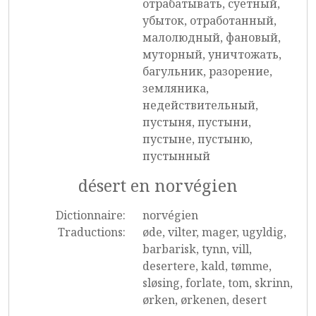
отрабатывать, суетный,
убыток, отработанный,
малолюдный, фановый,
муторный, уничтожать,
багульник, разорение,
земляника,
недействительный,
пустыня, пустыни,
пустыне, пустыню,
пустынный
désert en norvégien
Dictionnaire:
norvégien
Traductions:
øde, vilter, mager, ugyldig,
barbarisk, tynn, vill,
desertere, kald, tømme,
sløsing, forlate, tom, skrinn,
ørken, ørkenen, desert