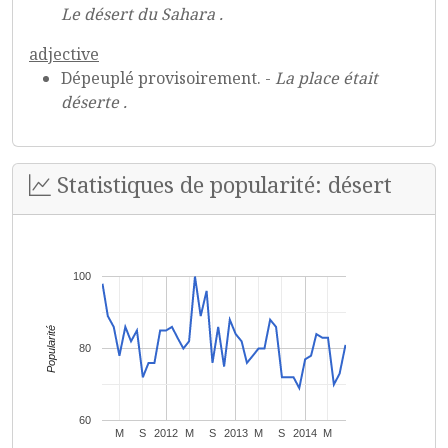
Le désert du Sahara .
adjective
Dépeuplé provisoirement. -
La place était
déserte .
Statistiques de popularité: désert
100
Popularité
80
60
M
S
2012
M
S
2013
M
S
2014
M