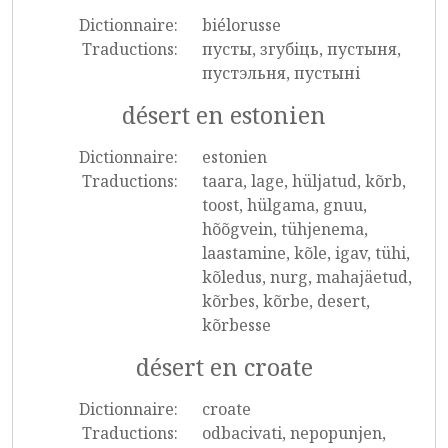
Dictionnaire:
biélorusse
Traductions:
пусты, згубiць, пустыня,
пустэльня, пустыні
désert en estonien
Dictionnaire:
estonien
Traductions:
taara, lage, hüljatud, kõrb,
toost, hülgama, gnuu,
hõõgvein, tühjenema,
laastamine, kõle, igav, tühi,
kõledus, nurg, mahajäetud,
kõrbes, kõrbe, desert,
kõrbesse
désert en croate
Dictionnaire:
croate
Traductions:
odbacivati, nepopunjen,