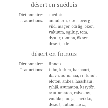
désert en suédois
Dictionnaire:
suédois
Traductions:
annullera, slösa, överge,
vild, mager, ödslig, öken,
vakuum, ogiltig, tom,
dyster, tömma, öknen,
desert, öde
désert en finnois
Dictionnaire:
finnois
Traductions:
tuho, kalsea, barbaari,
ikävä, autiomaa, riutunut,
eloton, ankea, haaskaus,
tyhjä, asumaton, kesytön,
asuttamaton, raivokas,
vauhko, hurja, aavikko,
desert, autiomaassa,