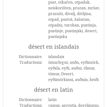
pust, otkačen, otpadak,
neiskorišten, prazan, mršav,
prazniti, divalj, divljina,
otpad, pustoš, žalostan,
otpadni, turoban, pustinja,
pustinje, pustinjski, desert,
pustinjska
désert en islandais
Dictionnaire:
islandais
Traductions:
ömurlegur, auðn, eyðimörk,
eyðsla, eyði, auður, ólmur,
tómur, Desert,
eyðimörkinni, auðnin, heiði
désert en latin
Dictionnaire:
latin
Traductions:
cassus, agrestis, derelinquo,