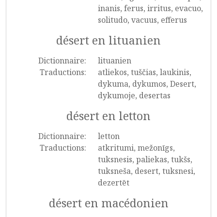
inanis, ferus, irritus, evacuo,
solitudo, vacuus, efferus
désert en lituanien
Dictionnaire:
lituanien
Traductions:
atliekos, tuščias, laukinis,
dykuma, dykumos, Desert,
dykumoje, desertas
désert en letton
Dictionnaire:
letton
Traductions:
atkritumi, mežonīgs,
tuksnesis, paliekas, tukšs,
tuksneša, desert, tuksnesi,
dezertēt
désert en macédonien