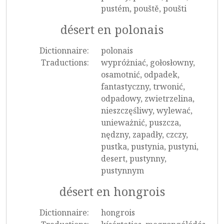
pustém, pouště, poušti
désert en polonais
Dictionnaire:
polonais
Traductions:
wypróżniać, gołosłowny,
osamotnić, odpadek,
fantastyczny, trwonić,
odpadowy, zwietrzelina,
nieszczęśliwy, wylewać,
unieważnić, puszcza,
nędzny, zapadły, czczy,
pustka, pustynia, pustyni,
desert, pustynny,
pustynnym
désert en hongrois
Dictionnaire:
hongrois