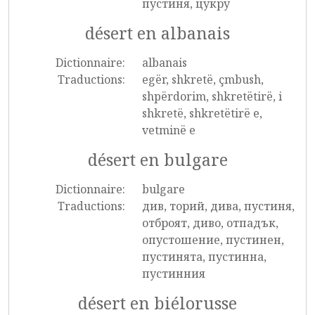
пустиня, цукру
désert en albanais
Dictionnaire:
albanais
Traductions:
egër, shkretë, çmbush,
shpërdorim, shkretëtirë, i
shkretë, shkretëtirë e,
vetminë e
désert en bulgare
Dictionnaire:
bulgare
Traductions:
див, торий, дива, пустиня,
отброят, диво, отпадък,
опустошение, пустинен,
пустинята, пустинна,
пустинния
désert en biélorusse