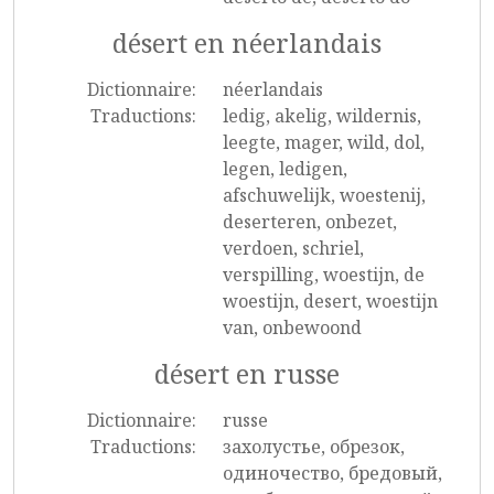
désert en néerlandais
Dictionnaire:
néerlandais
Traductions:
ledig, akelig, wildernis,
leegte, mager, wild, dol,
legen, ledigen,
afschuwelijk, woestenij,
deserteren, onbezet,
verdoen, schriel,
verspilling, woestijn, de
woestijn, desert, woestijn
van, onbewoond
désert en russe
Dictionnaire:
russe
Traductions:
захолустье, обрезок,
одиночество, бредовый,