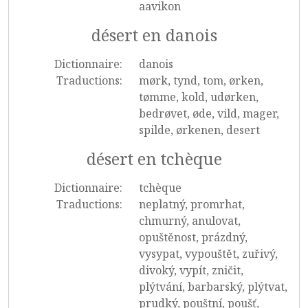
aavikon
désert en danois
Dictionnaire:
danois
Traductions:
mørk, tynd, tom, ørken,
tømme, kold, udørken,
bedrøvet, øde, vild, mager,
spilde, ørkenen, desert
désert en tchèque
Dictionnaire:
tchèque
Traductions:
neplatný, promrhat,
chmurný, anulovat,
opuštěnost, prázdný,
vysypat, vypouštět, zuřivý,
divoký, vypít, zničit,
plýtvání, barbarský, plýtvat,
prudký, pouštní, poušť,