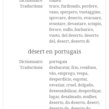
Dictionnaire:
italien
Traductions:
truce, furibondo, perdere,
vano, sperpero, vuotaggine,
sprecare, deserto, evacuare,
svuotare, devastare, sciupio,
feroce, nullo, barbarico,
vuoto, del deserto, deserto
del, desert, deserto di
désert en portugais
Dictionnaire:
portugais
Traductions:
desbaratar, frio, resíduos,
vão, emprego, vespa,
desperdício, esgotar,
esvaziar, cruel, delgado,
dessensibilizar, desperdiçar,
lugar, desalmado, mulher,
deserto, do deserto, desert,
deserto de, deserto do