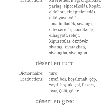
Traductions:
kísérteties, megrongálódás,
parlag, elpocsékolás, kopár,
eldobott, elnéptelenedés,
elkótyavetyélés,
fonalhulladék, sivatagi,
elfecsérelés, pocsékolás,
elhagyott, selejt,
kipusztulás, ösztövér,
sivatag, sivatagban,
sivatagba, sivatagon
désert en turc
Dictionnaire:
turc
Traductions:
israf, boş, boşaltmak, çöp,
zayıf, boşluk, çöl, Desert,
ıssız, Çölü, çölde
désert en grec