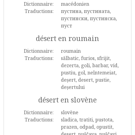
Dictionnaire:
macédonien
Traductions:
пустина, пустината,
пустински, пустинска,
пуст
désert en roumain
Dictionnaire:
roumain
Traductions:
sălbatic, furios, sfrijit,
dezerta, goli, barbar, vid,
pustiu, gol, neîntemeiat,
deșert, desert, pustie,
deșertului
désert en slovène
Dictionnaire:
slovène
Traductions:
sladica, tratiti, pustota,
prazen, odpad, opustit,
desert, puščava, puščavi,