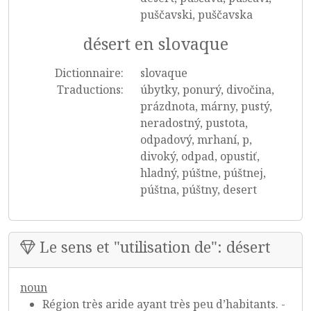
puščavski, puščavska
désert en slovaque
Dictionnaire:
slovaque
Traductions:
úbytky, ponurý, divočina,
prázdnota, márny, pustý,
neradostný, pustota,
odpadový, mrhaní, p,
divoký, odpad, opustiť,
hladný, púštne, púštnej,
púštna, púštny, desert
Le sens et "utilisation de": désert
noun
Région très aride ayant très peu d’habitants. -