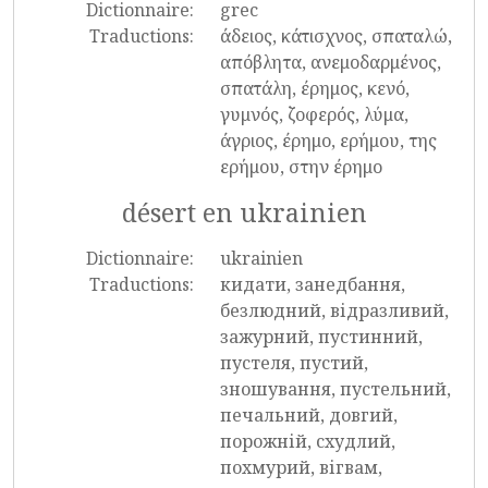
Dictionnaire:
grec
Traductions:
άδειος, κάτισχνος, σπαταλώ,
απόβλητα, ανεμοδαρμένος,
σπατάλη, έρημος, κενό,
γυμνός, ζοφερός, λύμα,
άγριος, έρημο, ερήμου, της
ερήμου, στην έρημο
désert en ukrainien
Dictionnaire:
ukrainien
Traductions:
кидати, занедбання,
безлюдний, відразливий,
зажурний, пустинний,
пустеля, пустий,
зношування, пустельний,
печальний, довгий,
порожній, схудлий,
похмурий, вігвам,