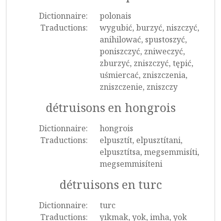
Dictionnaire:
polonais
Traductions:
wygubić, burzyć, niszczyć,
anihilować, spustoszyć,
poniszczyć, zniweczyć,
zburzyć, zniszczyć, tępić,
uśmiercać, zniszczenia,
zniszczenie, zniszczy
détruisons en hongrois
Dictionnaire:
hongrois
Traductions:
elpusztít, elpusztítani,
elpusztítsa, megsemmisíti,
megsemmisíteni
détruisons en turc
Dictionnaire:
turc
Traductions:
yıkmak, yok, imha, yok