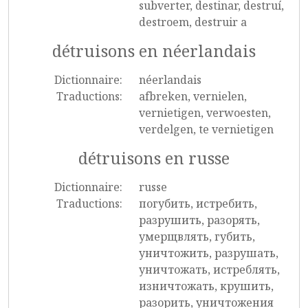
subverter, destinar, destruí,
destroem, destruir a
détruisons en néerlandais
Dictionnaire:
néerlandais
Traductions:
afbreken, vernielen,
vernietigen, verwoesten,
verdelgen, te vernietigen
détruisons en russe
Dictionnaire:
russe
Traductions:
погубить, истребить,
разрушить, разорять,
умерщвлять, губить,
уничтожить, разрушать,
уничтожать, истреблять,
изничтожать, крушить,
разорить, уничтожения