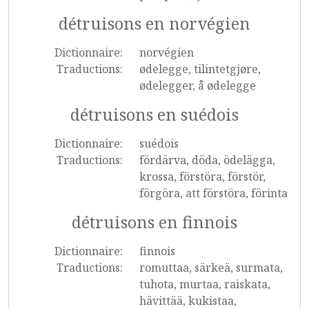
détruisons en norvégien
Dictionnaire:
norvégien
Traductions:
ødelegge, tilintetgjøre,
ødelegger, å ødelegge
détruisons en suédois
Dictionnaire:
suédois
Traductions:
fördärva, döda, ödelägga,
krossa, förstöra, förstör,
förgöra, att förstöra, förinta
détruisons en finnois
Dictionnaire:
finnois
Traductions:
romuttaa, särkeä, surmata,
tuhota, murtaa, raiskata,
hävittää, kukistaa,