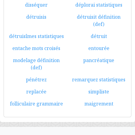
disséquer
déplorai statistiques
détruisis
détruisit définition
(def)
détruisîmes statistiques
détruit
entache mots croisés
entourée
modelage définition
pancréatique
(def)
pénétrez
remarquez statistiques
replacée
simpliste
folliculaire grammaire
maigrement