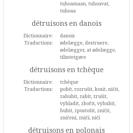
tuhoamaan, tuhoavat,
tuhoaa
détruisons en danois
Dictionnaire:
danois
Traductions:
ødelægge, destruere,
ødelægger, at ødelægge,
tilintetgøre
détruisons en tchèque
Dictionnaire:
tchèque
Traductions:
pobít, rozrušit, kosit, ničit,
zahubit, zabít, zrušit,
vyhladit, zbořit, vyhubit,
hubit, zpustošit, zničit,
zničení, zničí, ničí
détruisons en polonais