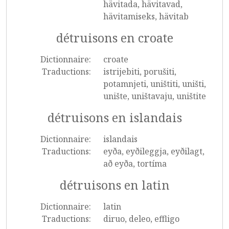
hävitada, hävitavad,
hävitamiseks, hävitab
détruisons en croate
Dictionnaire:
croate
Traductions:
istrijebiti, porušiti,
potamnjeti, uništiti, uništi,
unište, uništavaju, uništite
détruisons en islandais
Dictionnaire:
islandais
Traductions:
eyða, eyðileggja, eyðilagt,
að eyða, tortíma
détruisons en latin
Dictionnaire:
latin
Traductions:
diruo, deleo, effligo