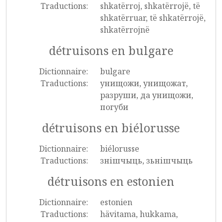
Traductions:
shkatërroj, shkatërrojë, të
shkatërruar, të shkatërrojë,
shkatërrojnë
détruisons en bulgare
Dictionnaire:
bulgare
Traductions:
унищожи, унищожат,
разруши, да унищожи,
погуби
détruisons en biélorusse
Dictionnaire:
biélorusse
Traductions:
знішчыць, зьнішчыць
détruisons en estonien
Dictionnaire:
estonien
Traductions:
hävitama, hukkama,