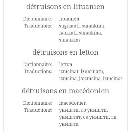
détruisons en lituanien
Dictionnaire:
lituanien
Traductions:
sugriauti, sunaikinti,
naikinti, sunaikina,
sunaikins
détruisons en letton
Dictionnaire:
letton
Traductions:
iznīcināt, iznīcinātu,
iznīcina, jāiznīcina, iznīcinās
détruisons en macédonien
Dictionnaire:
macédonien
Traductions:
уништи, го уништи,
уништат, се уништи, ги
уништи