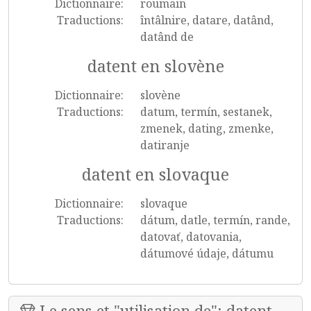
Dictionnaire:
roumain
Traductions:
întâlnire, datare, datând,
datând de
datent en slovène
Dictionnaire:
slovène
Traductions:
datum, termín, sestanek,
zmenek, dating, zmenke,
datiranje
datent en slovaque
Dictionnaire:
slovaque
Traductions:
dátum, datle, termín, rande,
datovať, datovania,
dátumové údaje, dátumu
Le sens et "utilisation de": datent