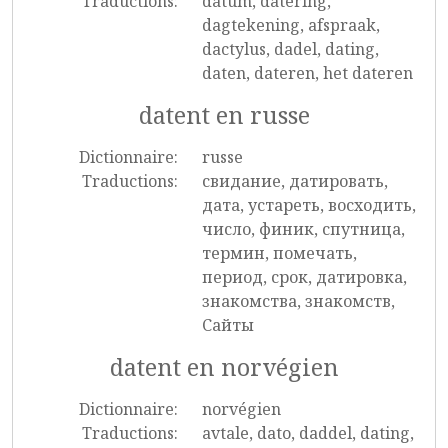
Traductions:
datum, datering,
dagtekening, afspraak,
dactylus, dadel, dating,
daten, dateren, het dateren
datent en russe
Dictionnaire:
russe
Traductions:
свидание, датировать,
дата, устареть, восходить,
число, финик, спутница,
термин, помечать,
период, срок, датировка,
знакомства, знакомств,
Сайты
datent en norvégien
Dictionnaire:
norvégien
Traductions:
avtale, dato, daddel, dating,