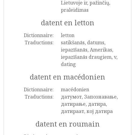
Lietuvoje ir, pažinčių,
praleidimas
datent en letton
Dictionnaire:
letton
Traductions:
satikšanās, datums,
iepazīšanās, Amerikas,
iepazīšanās draugiem, v,
dating
datent en macédonien
Dictionnaire:
macédonien
Traductions:
датумот, Запознавање,
датирање, датира,
датираат, кој датира
datent en roumain