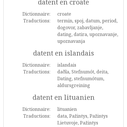
datent en croate
Dictionnaire:
croate
Traductions:
termin, spoj, datum, period,
dogovor, zabavljanje,
dating, datira, upoznavanje,
upoznavanja
datent en islandais
Dictionnaire:
islandais
Traductions:
daðla, Stefnumót, deita,
Dating, stefnumótum,
aldursgreining
datent en lituanien
Dictionnaire:
lituanien
Traductions:
data, Pažintys, Pažintys
Lietuvoje, Pažintys