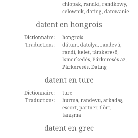
chłopak, randki, randkowy,
celownik, dating, datowanie
datent en hongrois
Dictionnaire:
hongrois
Traductions:
dátum, datolya, randevú,
randi, kelet, társkereső,
Ismerkedés, Párkeresés az,
Párkeresés, Dating
datent en turc
Dictionnaire:
turc
Traductions:
hurma, randevu, arkadaş,
escort, partner, flört,
tanışma
datent en grec