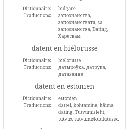
Dictionnaire:
bulgare
Traductions:
запознанства,
запознанствата, за
запознанства, Dating,
Харесвам
datent en biélorusse
Dictionnaire:
biélorusse
Traductions:
датыроўка, датоўка,
датаванне
datent en estonien
Dictionnaire:
estonien
Traductions:
dattel, kohtamine, käima,
dating, Tutvumisleht,
tutvus, tutvumiskuulutused