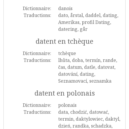
Dictionnaire:
danois
Traductions:
dato, årstal, daddel, dating,
Amerikas, profil Dating,
datering, går
datent en tchèque
Dictionnaire:
tchèque
Traductions:
lhůta, doba, termín, rande,
čas, datum, datle, datovat,
datování, dating,
Seznamovací, seznamka
datent en polonais
Dictionnaire:
polonais
Traductions:
data, chodzić, datować,
termin, daktylowiec, daktyl,
dzień, randka, schadzka,