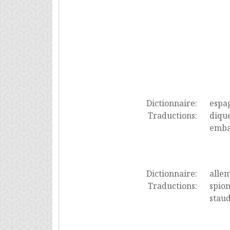
Dictionnaire:
espa
Traductions:
dique
emba
Dictionnaire:
alle
Traductions:
spion
stau