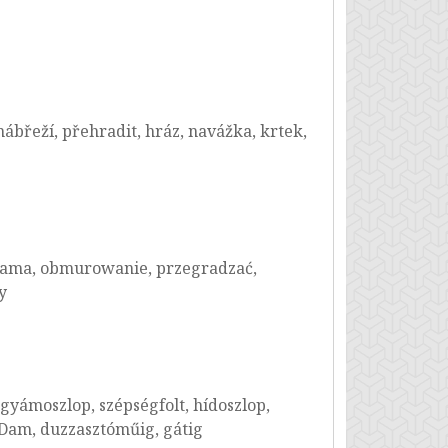
 nábřeží, přehradit, hráz, navážka, krtek,
, tama, obmurowanie, przegradzać,
y
, gyámoszlop, szépségfolt, hídoszlop,
, Dam, duzzasztóműig, gátig