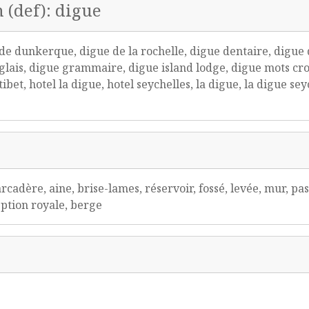
n (def): digue
e dunkerque, digue de la rochelle, digue dentaire, digue
lais, digue grammaire, digue island lodge, digue mots crois
et, hotel la digue, hotel seychelles, la digue, la digue seyc
rcadère, aine, brise-lames, réservoir, fossé, levée, mur, pa
ception royale, berge