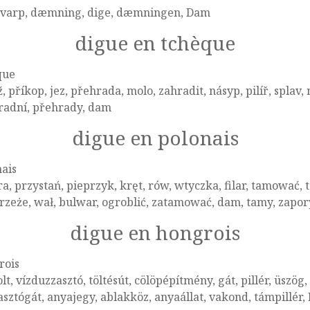
varp, dæmning, dige, dæmningen, Dam
digue en tchèque
que
, příkop, jez, přehrada, molo, zahradit, násyp, pilíř, splav,
radní, přehrady, dam
digue en polonais
ais
a, przystań, pieprzyk, kręt, rów, wtyczka, filar, tamować
zeże, wał, bulwar, ogroblić, zatamować, dam, tamy, zapor
digue en hongrois
rois
lt, vízduzzasztó, töltésút, cölöpépítmény, gát, pillér, üszög
sztógát, anyajegy, ablakköz, anyaállat, vakond, támpillér