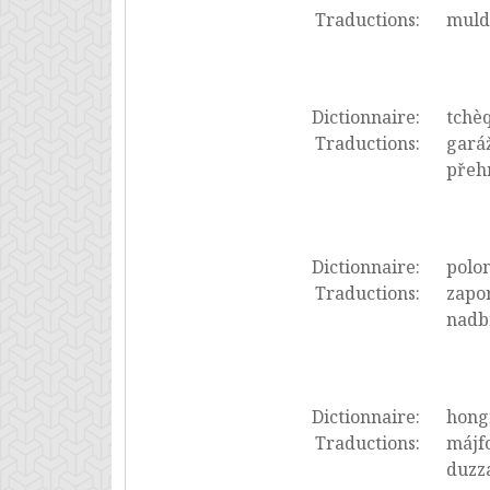
Traductions:
muld
Dictionnaire:
tchè
Traductions:
garáž
přeh
Dictionnaire:
polon
Traductions:
zapor
nadbr
Dictionnaire:
hong
Traductions:
májfo
duzza