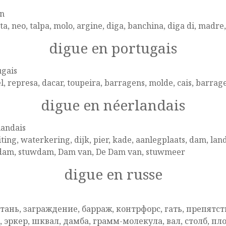
en
ta, neo, talpa, molo, argine, diga, banchina, diga di, madre
digue en portugais
ugais
, represa, dacar, toupeira, barragens, molde, cais, barr
digue en néerlandais
landais
iting, waterkering, dijk, pier, kade, aanlegplaats, dam, lan
dam, stuwdam, Dam van, De Dam van, stuwmeer
digue en russe
e
тань, заграждение, барраж, контрфорс, гать, препятст
, эркер, шквал, дамба, грамм-молекула, вал, столб, п