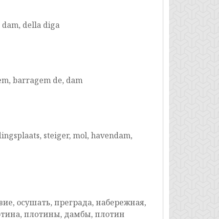
, dam, della diga
agem, barragem de, dam
dingsplaats, steiger, mol, havendam,
вие, осушать, преграда, набережная,
лотина, плотины, дамбы, плотин