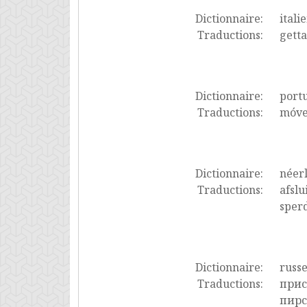
Dictionnaire:
itali
Traductions:
getta
Dictionnaire:
port
Traductions:
móvel
Dictionnaire:
néer
Traductions:
afslu
sper
Dictionnaire:
russ
Traductions:
прис
пирс