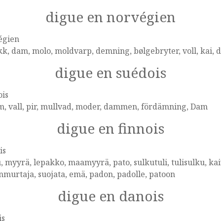
digue en norvégien
égien
kk, dam, molo, moldvarp, demning, bølgebryter, voll, ka
digue en suédois
ois
, vall, pir, mullvad, moder, dammen, fördämning, Dam
digue en finnois
is
, myyrä, lepakko, maamyyrä, pato, sulkutuli, tulisulku, kai
nmurtaja, suojata, emä, padon, padolle, patoon
digue en danois
is