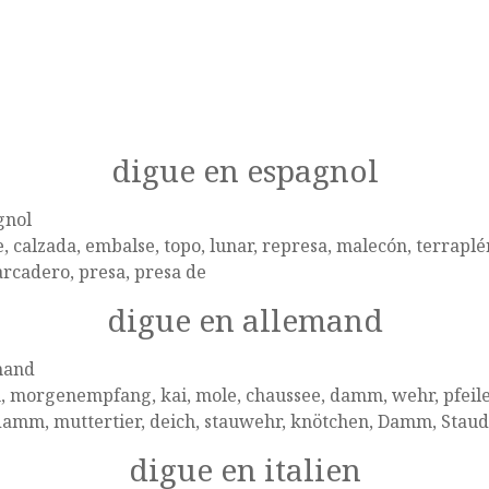
digue en espagnol
gnol
, calzada, embalse, topo, lunar, represa, malecón, terrapl
rcadero, presa, presa de
digue en allemand
mand
, morgenempfang, kai, mole, chaussee, damm, wehr, pfeile
damm, muttertier, deich, stauwehr, knötchen, Damm, Stau
digue en italien