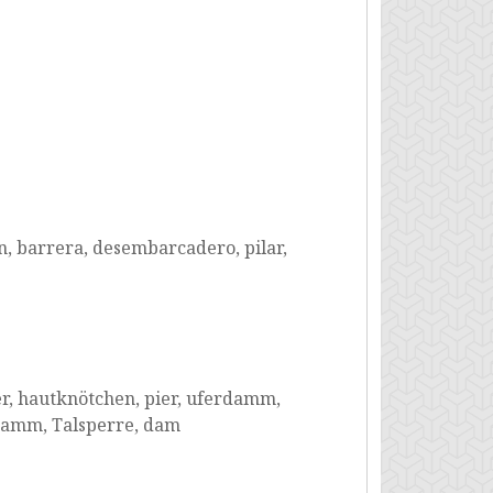
én, barrera, desembarcadero, pilar,
r, hautknötchen, pier, uferdamm,
damm, Talsperre, dam