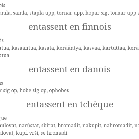
ois
mla, samla, stapla upp, tornar upp, hopar sig, tornar upp s
entassent en finnois
is
tua, kasaantua, kasata, kerääntyä, kasvaa, kartuttaa, kerä
utua
entassent en danois
is
 sig op, hobe sig op, ophobes
entassent en tchèque
que
lovat, narůstat, sbírat, hromadit, nakupit, nahromadit, 
ovat, kupí, vrší, se hromadí