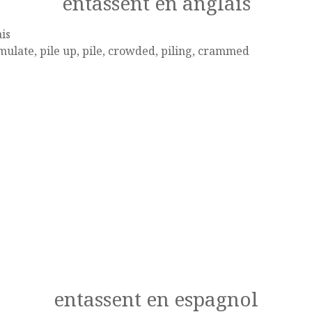
entassent en anglais
is
ulate, pile up, pile, crowded, piling, crammed
entassent en espagnol