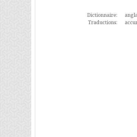
Dictionnaire:
angla
Traductions:
accum