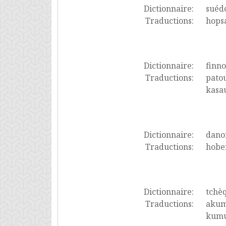
Dictionnaire:
suéd
Traductions:
hopsa
Dictionnaire:
finno
Traductions:
patou
kasa
Dictionnaire:
dano
Traductions:
hober
Dictionnaire:
tchè
Traductions:
akumu
kumul