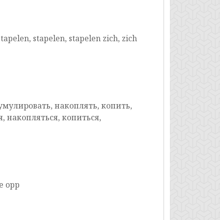
pelen, stapelen, stapelen zich, zich
умулировать, накоплять, копить,
, накопляться, копиться,
le opp