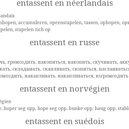
entassent en néerlandais
landais
hopen, accumuleren, opeenstapelen, tassen, ophopen, opsta
pelen, stapelen zich op
entassent en russe
e
чь, громоздить, накопиться, накопить, скучивать, акк
кать, складывать, скапливать, скопиться, наслаиваться
омоздить, накапливать, накапливаться, взгромоздить
entassent en norvégien
égien
, hoper seg opp, hope seg opp, bunke opp, haug opp, stab
entassent en suédois