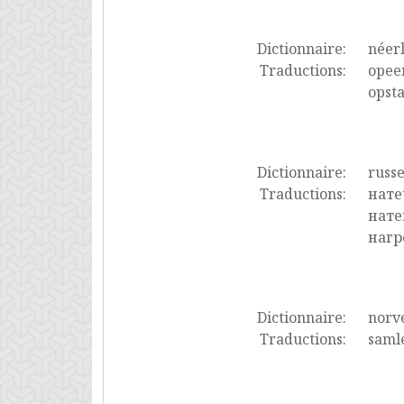
Dictionnaire:
néer
Traductions:
opeen
opsta
Dictionnaire:
russ
Traductions:
нате
нате
нагр
Dictionnaire:
norv
Traductions:
samle