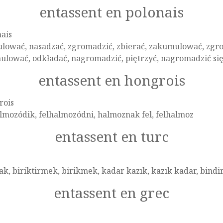
entassent en polonais
ais
lować, nasadzać, zgromadzić, zbierać, zakumulować, zgro
lować, odkładać, nagromadzić, piętrzyć, nagromadzić się,
entassent en hongrois
rois
lmozódik, felhalmozódni, halmoznak fel, felhalmoz
entassent en turc
k, biriktirmek, birikmek, kadar kazık, kazık kadar, bind
entassent en grec