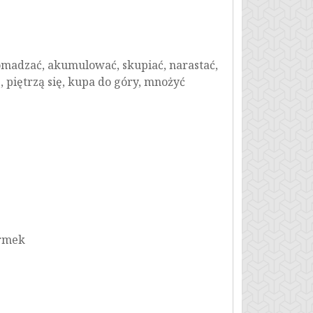
madzać, akumulować, skupiać, narastać,
 piętrzą się, kupa do góry, mnożyć
irmek