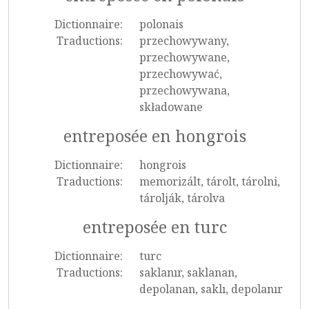
Dictionnaire:
polonais
Traductions:
przechowywany,
przechowywane,
przechowywać,
przechowywana,
składowane
entreposée en hongrois
Dictionnaire:
hongrois
Traductions:
memorizált, tárolt, tárolni,
tárolják, tárolva
entreposée en turc
Dictionnaire:
turc
Traductions:
saklanır, saklanan,
depolanan, saklı, depolanır