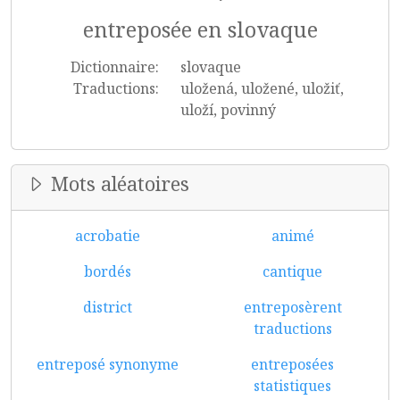
entreposée en slovaque
Dictionnaire:
slovaque
Traductions:
uložená, uložené, uložiť,
uloží, povinný
Mots aléatoires
acrobatie
animé
bordés
cantique
district
entreposèrent
traductions
entreposé synonyme
entreposées
statistiques