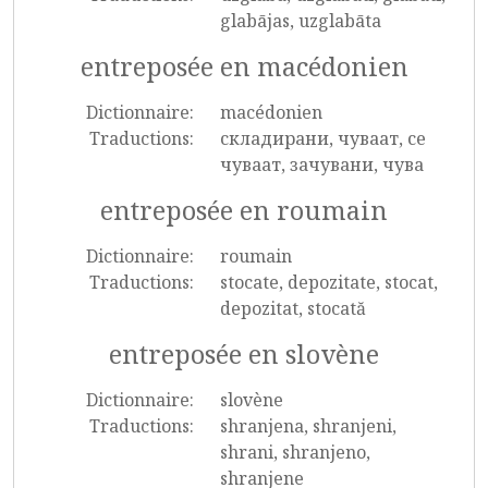
glabājas, uzglabāta
entreposée en macédonien
Dictionnaire:
macédonien
Traductions:
складирани, чуваат, се
чуваат, зачувани, чува
entreposée en roumain
Dictionnaire:
roumain
Traductions:
stocate, depozitate, stocat,
depozitat, stocată
entreposée en slovène
Dictionnaire:
slovène
Traductions:
shranjena, shranjeni,
shrani, shranjeno,
shranjene