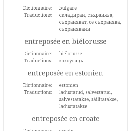
Dictionnaire:
bulgare
Traductions:
складиран, съхранява,
съхраняват, се съхранява,
съхранявани
entreposée en biélorusse
Dictionnaire:
biélorusse
Traductions:
захоўваць
entreposée en estonien
Dictionnaire:
estonien
Traductions:
ladustatud, salvestatud,
salvestatakse, säilitatakse,
ladustatakse
entreposée en croate
Dictionnaire:
croate