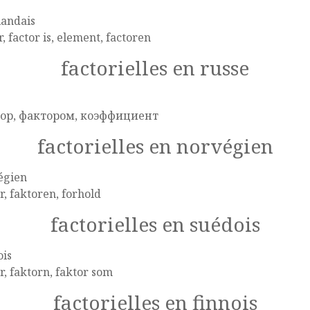
landais
r, factor is, element, factoren
factorielles en russe
e
ор, фактором, коэффициент
factorielles en norvégien
égien
r, faktoren, forhold
factorielles en suédois
ois
r, faktorn, faktor som
factorielles en finnois