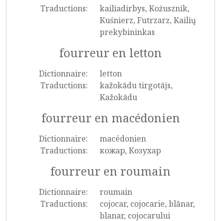
Traductions:
kailiadirbys, Kożusznik,
Kuśnierz, Futrzarz, Kailių
prekybininkas
fourreur en letton
Dictionnaire:
letton
Traductions:
kažokādu tirgotājs,
Kažokādu
fourreur en macédonien
Dictionnaire:
macédonien
Traductions:
кожар, Козухар
fourreur en roumain
Dictionnaire:
roumain
Traductions:
cojocar, cojocarie, blănar,
blanar, cojocarului