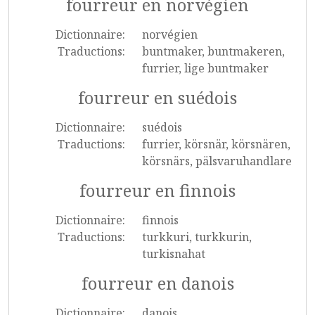
fourreur en norvégien
Dictionnaire:
norvégien
Traductions:
buntmaker, buntmakeren,
furrier, lige buntmaker
fourreur en suédois
Dictionnaire:
suédois
Traductions:
furrier, körsnär, körsnären,
körsnärs, pälsvaruhandlare
fourreur en finnois
Dictionnaire:
finnois
Traductions:
turkkuri, turkkurin,
turkisnahat
fourreur en danois
Dictionnaire:
danois