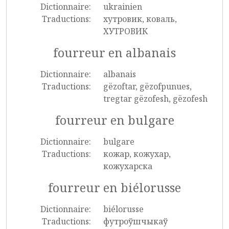
Dictionnaire:
ukrainien
Traductions:
хутровик, коваль,
ХУТРОВИК
fourreur en albanais
Dictionnaire:
albanais
Traductions:
gëzoftar, gëzofpunues,
tregtar gëzofesh, gëzofesh
fourreur en bulgare
Dictionnaire:
bulgare
Traductions:
кожар, кожухар,
кожухарска
fourreur en biélorusse
Dictionnaire:
biélorusse
Traductions:
футроўшчыкаў