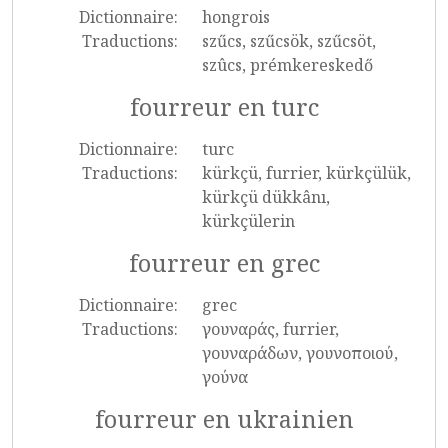
Dictionnaire:
hongrois
Traductions:
szűcs, szűcsök, szűcsöt,
szûcs, prémkereskedő
fourreur en turc
Dictionnaire:
turc
Traductions:
kürkçü, furrier, kürkçülük,
kürkçü dükkânı,
kürkçülerin
fourreur en grec
Dictionnaire:
grec
Traductions:
γουναράς, furrier,
γουναράδων, γουνοποιού,
γούνα
fourreur en ukrainien