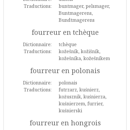
Traductions:
buntmager, pelsmager,
Buntmagerens,
Bundtmagerens
fourreur en tchèque
Dictionnaire:
tchèque
Traductions:
kožešník, kožišník,
kožešníka, kožešníkem
fourreur en polonais
Dictionnaire:
polonais
Traductions:
futrzarz, kuśnierz,
kożusznik, kuśnierza,
kuśnierzem, furrier,
kuśnierski
fourreur en hongrois