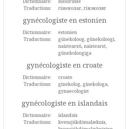
Dictionnaire:
biélorusse
Traductions:
гінеколаг, гінэколяг
gynécologiste en estonien
Dictionnaire:
estonien
Traductions:
günekoloog, günekoloogi,
naistearsti, naistearst,
günekoloogiga
gynécologiste en croate
Dictionnaire:
croate
Traductions:
ginekolog, ginekologa,
gynaecologist
gynécologiste en islandais
Dictionnaire:
islandais
Traductions:
kvensjúkdómalæknis,