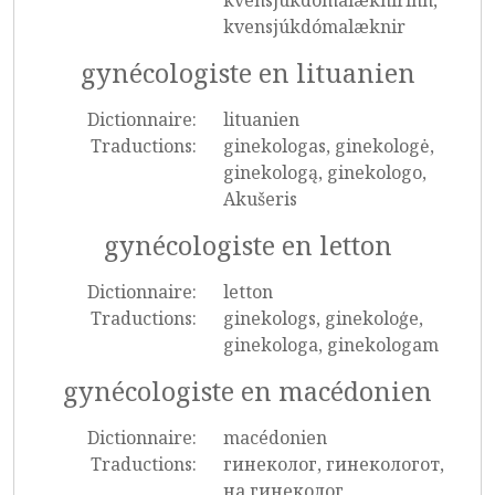
kvensjúkdómalæknirinn,
kvensjúkdómalæknir
gynécologiste en lituanien
Dictionnaire:
lituanien
Traductions:
ginekologas, ginekologė,
ginekologą, ginekologo,
Akušeris
gynécologiste en letton
Dictionnaire:
letton
Traductions:
ginekologs, ginekoloģe,
ginekologa, ginekologam
gynécologiste en macédonien
Dictionnaire:
macédonien
Traductions:
гинеколог, гинекологот,
на гинеколог,