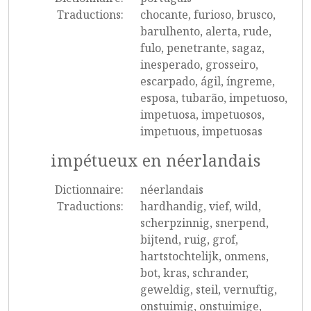
Traductions:
chocante, furioso, brusco,
barulhento, alerta, rude,
fulo, penetrante, sagaz,
inesperado, grosseiro,
escarpado, ágil, íngreme,
esposa, tubarão, impetuoso,
impetuosa, impetuosos,
impetuous, impetuosas
impétueux en néerlandais
Dictionnaire:
néerlandais
Traductions:
hardhandig, vief, wild,
scherpzinnig, snerpend,
bijtend, ruig, grof,
hartstochtelijk, onmens,
bot, kras, schrander,
geweldig, steil, vernuftig,
onstuimig, onstuimige,