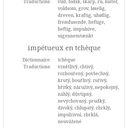
Traductions:
vild, bidsk, skarp, ru, bister,
voldsom, grov, løselig,
dreven, kraftig, uhøflig,
fremfusende, heftige,
heftig, impulsive,
uigennemtænkt
impétueux en tchèque
Dictionnaire:
tchèque
Traductions:
vznětlivý, chtivý,
rozbouřený, povšechný,
krutý, bouřlivý, zuřivý,
břitký, náruživý, nepokojný,
náhlý, důvtipný,
nevychovaný, prudký,
divoký, chlupatý, zbrklý,
impulzivní, zbrklá,
neuvážené