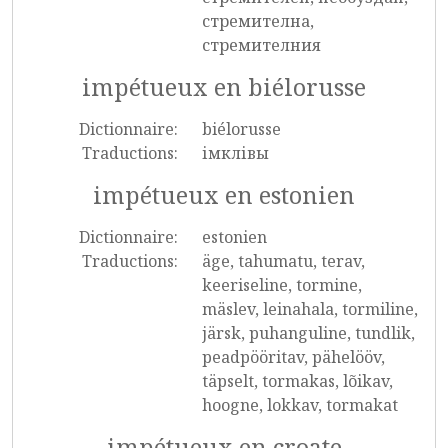
стремителна,
стремителния
impétueux en biélorusse
Dictionnaire:
biélorusse
Traductions:
імклівы
impétueux en estonien
Dictionnaire:
estonien
Traductions:
äge, tahumatu, terav,
keeriseline, tormine,
mäslev, leinahala, tormiline,
järsk, puhanguline, tundlik,
peadpööritav, pähelööv,
täpselt, tormakas, lõikav,
hoogne, lokkav, tormakat
impétueux en croate