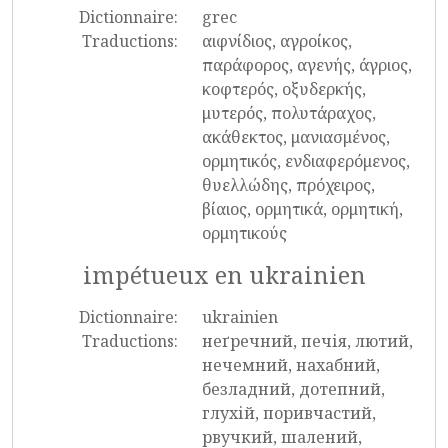
Dictionnaire:
grec
Traductions:
αιφνίδιος, αγροίκος,
παράφορος, αγενής, άγριος,
κοφτερός, οξυδερκής,
μυτερός, πολυτάραχος,
ακάθεκτος, μανιασμένος,
ορμητικός, ενδιαφερόμενος,
θυελλώδης, πρόχειρος,
βίαιος, ορμητικά, ορμητική,
ορμητικούς
impétueux en ukrainien
Dictionnaire:
ukrainien
Traductions:
неґречний, печія, лютий,
нечемний, нахабний,
безладний, дотепний,
глухій, поривчастий,
рвучкий, шалений,