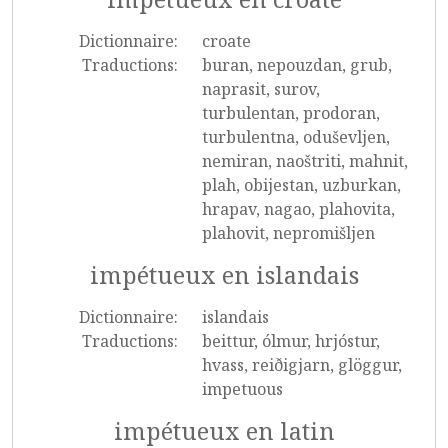
Dictionnaire:
croate
Traductions:
buran, nepouzdan, grub,
naprasit, surov,
turbulentan, prodoran,
turbulentna, oduševljen,
nemiran, naoštriti, mahnit,
plah, obijestan, uzburkan,
hrapav, nagao, plahovita,
plahovit, nepromišljen
impétueux en islandais
Dictionnaire:
islandais
Traductions:
beittur, ólmur, hrjóstur,
hvass, reiðigjarn, glöggur,
impetuous
impétueux en latin