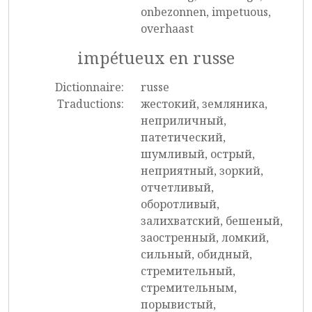
onbezonnen, impetuous,
overhaast
impétueux en russe
Dictionnaire:
russe
Traductions:
жестокий, земляника,
неприличный,
патетический,
шумливый, острый,
неприятный, зоркий,
отчетливый,
оборотливый,
залихватский, бешеный,
заостренный, ломкий,
сильный, обидный,
стремительный,
стремительным,
порывистый,