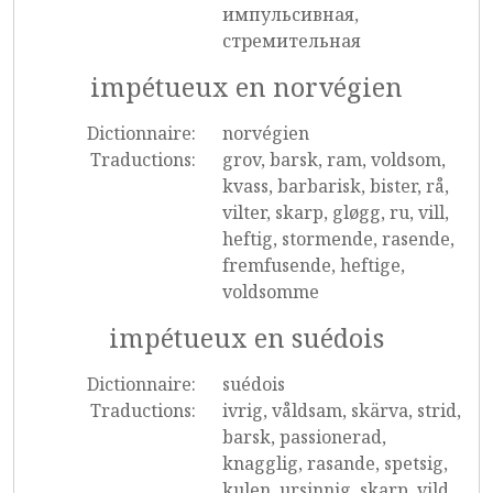
импульсивная,
стремительная
impétueux en norvégien
Dictionnaire:
norvégien
Traductions:
grov, barsk, ram, voldsom,
kvass, barbarisk, bister, rå,
vilter, skarp, gløgg, ru, vill,
heftig, stormende, rasende,
fremfusende, heftige,
voldsomme
impétueux en suédois
Dictionnaire:
suédois
Traductions:
ivrig, våldsam, skärva, strid,
barsk, passionerad,
knagglig, rasande, spetsig,
kulen, ursinnig, skarp, vild,