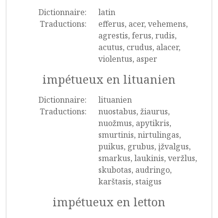
Dictionnaire:
latin
Traductions:
efferus, acer, vehemens,
agrestis, ferus, rudis,
acutus, crudus, alacer,
violentus, asper
impétueux en lituanien
Dictionnaire:
lituanien
Traductions:
nuostabus, žiaurus,
nuožmus, apytikris,
smurtinis, nirtulingas,
puikus, grubus, įžvalgus,
smarkus, laukinis, veržlus,
skubotas, audringo,
karštasis, staigus
impétueux en letton