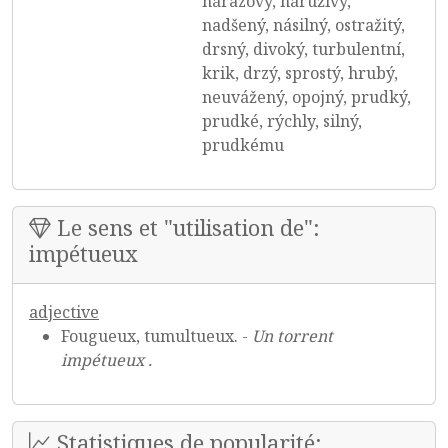
nárazový, náruživý,
nadšený, násilný, ostražitý,
drsný, divoký, turbulentní,
krik, drzý, sprostý, hrubý,
neuvážený, opojný, prudký,
prudké, rýchly, silný,
prudkému
Le sens et "utilisation de":
impétueux
adjective
Fougueux, tumultueux. -
Un torrent
impétueux .
Statistiques de popularité: