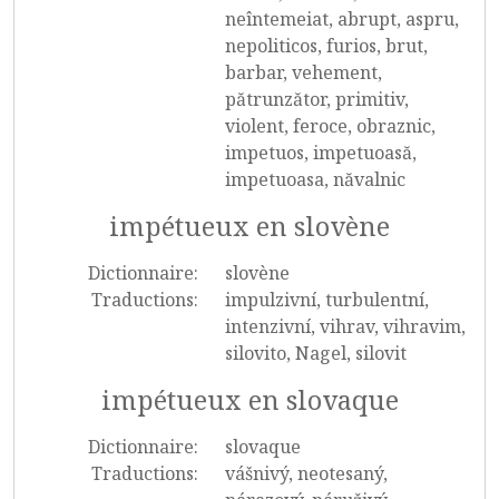
neîntemeiat, abrupt, aspru,
nepoliticos, furios, brut,
barbar, vehement,
pătrunzător, primitiv,
violent, feroce, obraznic,
impetuos, impetuoasă,
impetuoasa, năvalnic
impétueux en slovène
Dictionnaire:
slovène
Traductions:
impulzivní, turbulentní,
intenzivní, vihrav, vihravim,
silovito, Nagel, silovit
impétueux en slovaque
Dictionnaire:
slovaque
Traductions:
vášnivý, neotesaný,