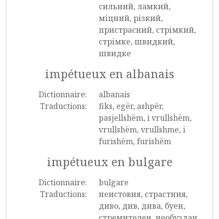
сильний, ламкий,
міцний, різкий,
пристрасний, стрімкий,
стрімке, швидкий,
швидке
impétueux en albanais
Dictionnaire:
albanais
Traductions:
fiks, egër, ashpër,
pasjellshëm, i vrullshëm,
vrullshëm, vrullshme, i
furishëm, furishëm
impétueux en bulgare
Dictionnaire:
bulgare
Traductions:
неистовия, страстния,
диво, див, дива, буен,
стремителен, необуздан,