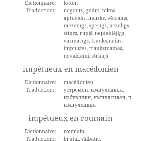
Dictionnaire:
letton
Traductions:
negants, gudrs, nikns,
aptuvens, lielisks, vētrains,
mežonīgs, spēcīgs, nežēlīgs,
stiprs, rupjš, nepieklājīgs,
varmācīgs, trauksmains,
impulsīvs, trauksmainas,
nevaldāmi, straujš
impétueux en macédonien
Dictionnaire:
macédonien
Traductions:
устремен, импулсивна,
избувливи, импулсивен, и
импулсивна
impétueux en roumain
Dictionnaire:
roumain
Traductions:
brutal, sălbatic,