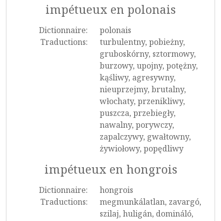
impétueux en polonais
Dictionnaire:
polonais
Traductions:
turbulentny, pobieżny,
gruboskórny, sztormowy,
burzowy, upojny, potężny,
kąśliwy, agresywny,
nieuprzejmy, brutalny,
włochaty, przenikliwy,
puszcza, przebiegły,
nawalny, porywczy,
zapalczywy, gwałtowny,
żywiołowy, popędliwy
impétueux en hongrois
Dictionnaire:
hongrois
Traductions:
megmunkálatlan, zavargó,
szilaj, huligán, domináló,