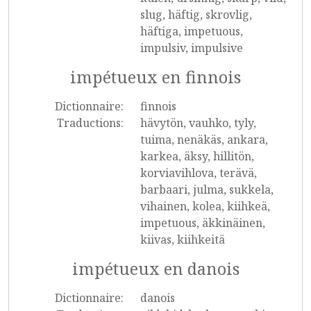
slug, häftig, skrovlig,
häftiga, impetuous,
impulsiv, impulsive
impétueux en finnois
Dictionnaire:
finnois
Traductions:
hävytön, vauhko, tyly,
tuima, nenäkäs, ankara,
karkea, äksy, hillitön,
korviavihlova, terävä,
barbaari, julma, sukkela,
vihainen, kolea, kiihkeä,
impetuous, äkkinäinen,
kiivas, kiihkeitä
impétueux en danois
Dictionnaire:
danois