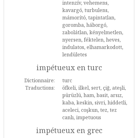
intenzív, vehemens,
kavargó, turbulens,
mámorító, tapintatlan,
goromba, háborgó,
zabolátlan, kényelmetlen,
nyersen, féktelen, heves,
indulatos, elhamarkodott,
lendületes
impétueux en turc
Dictionnaire:
turc
Traductions:
öfkeli, ilkel, sert, çiğ, ateşli,
pürüzlü, ham, basit, arsız,
kaba, keskin, sivri, hiddetli,
aceleci, coşkun, tez, tez
canlı, impetuous
impétueux en grec