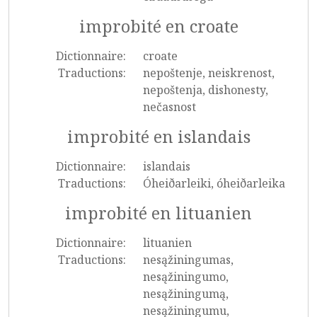
improbité en croate
Dictionnaire:
croate
Traductions:
nepoštenje, neiskrenost,
nepoštenja, dishonesty,
nečasnost
improbité en islandais
Dictionnaire:
islandais
Traductions:
Óheiðarleiki, óheiðarleika
improbité en lituanien
Dictionnaire:
lituanien
Traductions:
nesąžiningumas,
nesąžiningumo,
nesąžiningumą,
nesąžiningumu,