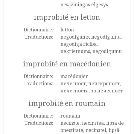
nesąžiningas elgesys
improbité en letton
Dictionnaire:
letton
Traductions:
negodīgums, negodīgumu,
negodīga rīcība,
nekrietnums, negodigumu
improbité en macédonien
Dictionnaire:
macédonien
Traductions:
нечесност, неискреност,
нечесноста, за нечесност
improbité en roumain
Dictionnaire:
roumain
Traductions:
necinste, necinstea, lipsa de
onestitate, necinstei, lipsă