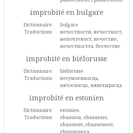
improbité en bulgare
Dictionnaire:
bulgare
Traductions:
нечестности, нечестност,
непочтеност, нечестие,
нечестността, безчестие
improbité en biélorusse
Dictionnaire:
biélorusse
Traductions:
несумленнасць,
нячэснасць, няшчырасць
improbité en estonien
Dictionnaire:
estonien
Traductions:
ebaausus, ebaaususe,
ebaausust, ebaaususest,
ebaaususega