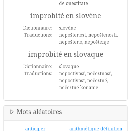
de onestitate
improbité en slovène
Dictionnaire:
slovène
Traductions:
nepoštenost, nepoštenosti,
nepošteno, nepoštenje
improbité en slovaque
Dictionnaire:
slovaque
Traductions:
nepoctivosť, nečestnosť,
nepoctivost, nečestné,
nečestné konanie
Mots aléatoires
anticiper
arithmétique définition