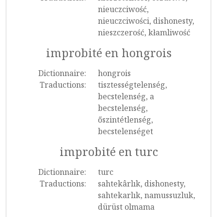
nieuczciwość,
nieuczciwości, dishonesty,
nieszczerość, kłamliwość
improbité en hongrois
Dictionnaire:
hongrois
Traductions:
tisztességtelenség,
becstelenség, a
becstelenség,
őszintétlenség,
becstelenséget
improbité en turc
Dictionnaire:
turc
Traductions:
sahtekârlık, dishonesty,
sahtekarlık, namussuzluk,
dürüst olmama