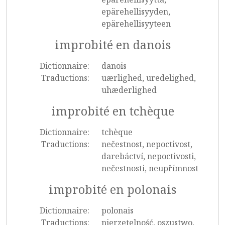
epärehellisyyden,
epärehellisyyteen
improbité en danois
Dictionnaire:
danois
Traductions:
uærlighed, uredelighed,
uhæderlighed
improbité en tchèque
Dictionnaire:
tchèque
Traductions:
nečestnost, nepoctivost,
darebáctví, nepoctivosti,
nečestnosti, neupřímnost
improbité en polonais
Dictionnaire:
polonais
Traductions:
nierzetelność, oszustwo,