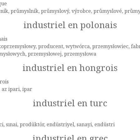
que
rník, průmyslník, průmyslový, výrobce, průmyslové, prům
industriel en polonais
ais
koprzemysłowy, producent, wytwórca, przemysłowiec, fab
mysłowych, przemysłowej, przemysłowa
industriel en hongrois
rois
, az ipari, ipar
industriel en turc
ci, sınai, prodüktör, endüstriyel, sanayi, endüstri
industriel en grec