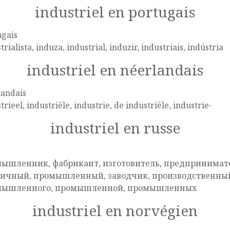
industriel en portugais
ugais
trialista, induza, industrial, induzir, industriais, indústria
industriel en néerlandais
landais
trieel, industriële, industrie, de industriële, industrie-
industriel en russe
e
ышленник, фабрикант, изготовитель, предпринимат
ичный, промышленный, заводчик, производственны
мышленного, промышленной, промышленных
industriel en norvégien