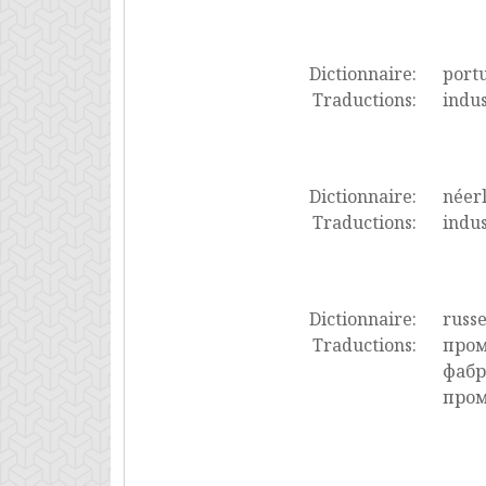
Dictionnaire:
port
Traductions:
indus
Dictionnaire:
néer
Traductions:
indus
Dictionnaire:
russ
Traductions:
пром
фабр
про