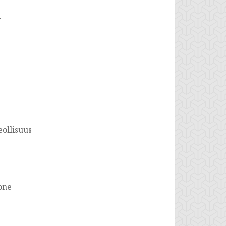
i
eollisuus
zone