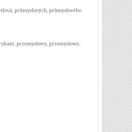
yslová, průmyslových, průmyslového
rykant, przemysłowy, przemysłowe,