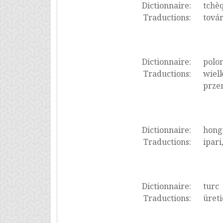
Dictionnaire:
tchè
Traductions:
tová
Dictionnaire:
polon
Traductions:
wiel
prze
Dictionnaire:
hong
Traductions:
ipari
Dictionnaire:
turc
Traductions:
üreti