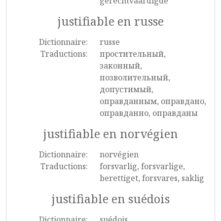
gerechtvaardigde
justifiable en russe
Dictionnaire:
russe
Traductions:
простительный,
законный,
позволительный,
допустимый,
оправданным, оправдано,
оправданно, оправданы
justifiable en norvégien
Dictionnaire:
norvégien
Traductions:
forsvarlig, forsvarlige,
berettiget, forsvares, saklig
justifiable en suédois
Dictionnaire:
suédois