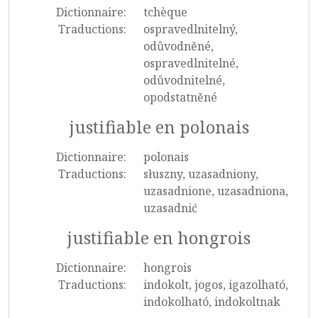
Dictionnaire:
tchèque
Traductions:
ospravedlnitelný,
odůvodněné,
ospravedlnitelné,
odůvodnitelné,
opodstatněné
justifiable en polonais
Dictionnaire:
polonais
Traductions:
słuszny, uzasadniony,
uzasadnione, uzasadniona,
uzasadnić
justifiable en hongrois
Dictionnaire:
hongrois
Traductions:
indokolt, jogos, igazolható,
indokolható, indokoltnak