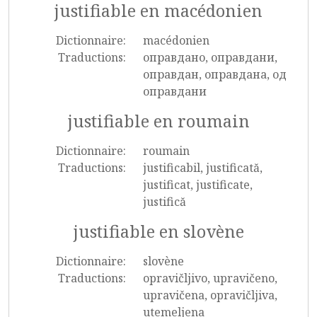
justifiable en macédonien
Dictionnaire:
macédonien
Traductions:
оправдано, оправдани,
оправдан, оправдана, од
оправдани
justifiable en roumain
Dictionnaire:
roumain
Traductions:
justificabil, justificată,
justificat, justificate,
justifică
justifiable en slovène
Dictionnaire:
slovène
Traductions:
opravičljivo, upravičeno,
upravičena, opravičljiva,
utemeljena