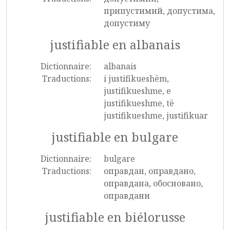
припустимий, допустима,
допустиму
justifiable en albanais
Dictionnaire:
albanais
Traductions:
i justifikueshëm,
justifikueshme, e
justifikueshme, të
justifikueshme, justifikuar
justifiable en bulgare
Dictionnaire:
bulgare
Traductions:
оправдан, оправдано,
оправдана, обосновано,
оправдани
justifiable en biélorusse