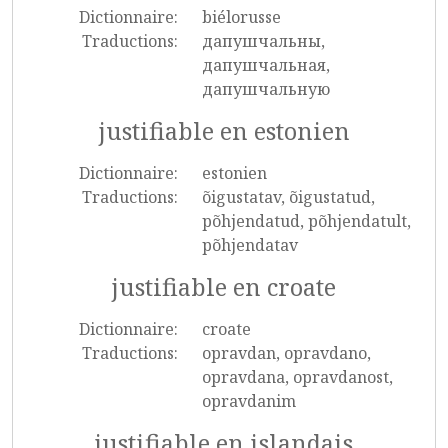
Dictionnaire:
biélorusse
Traductions:
дапушчальны,
дапушчальная,
дапушчальную
justifiable en estonien
Dictionnaire:
estonien
Traductions:
õigustatav, õigustatud,
põhjendatud, põhjendatult,
põhjendatav
justifiable en croate
Dictionnaire:
croate
Traductions:
opravdan, opravdano,
opravdana, opravdanost,
opravdanim
justifiable en islandais