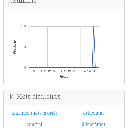
justifiable
100
Popularité
50
0
M
S
2012
M
S
2013
M
S
2014
M
Heure
Mots aléatoires
alarmée mots croisés
attachant
central
décorâmes