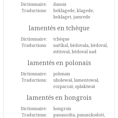
Dictionnaire:
danois
Traductions:
beklagede, klagede,
beklaget, jamrede
lamentés en tchèque
Dictionnaire:
tchèque
Traductions:
naříkal, bědovala, bědoval,
stěžoval, bědoval nad
lamentés en polonais
Dictionnaire:
polonais
Traductions:
ubolewał, lamentował,
rozpaczał, opłakiwał
lamentés en hongrois
Dictionnaire:
hongrois
Traductions:
panaszolta, panaszkodott,