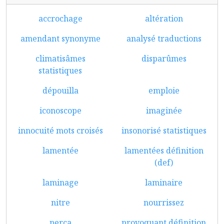
accrochage
altération
amendant synonyme
analysé traductions
climatisâmes
disparûmes
statistiques
dépouilla
emploie
iconoscope
imaginée
innocuité mots croisés
insonorisé statistiques
lamentée
lamentées définition
(def)
laminage
laminaire
nitre
nourrissez
perça
provoquant définition