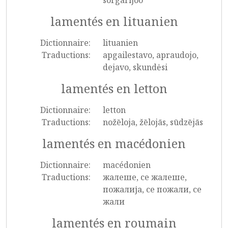
sorgarljóð
lamentés en lituanien
Dictionnaire:
lituanien
Traductions:
apgailestavo, apraudojo,
dejavo, skundėsi
lamentés en letton
Dictionnaire:
letton
Traductions:
nožēloja, žēlojās, sūdzējās
lamentés en macédonien
Dictionnaire:
macédonien
Traductions:
жалеше, се жалеше,
пожалија, се пожали, се
жали
lamentés en roumain