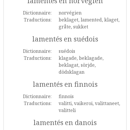
lamentés en norvégien
Dictionnaire:
norvégien
Traductions:
beklaget, lamented, klaget,
gråte, sukket
lamentés en suédois
Dictionnaire:
suédois
Traductions:
klagade, beklagade,
beklagat, sörjde,
dödsklagan
lamentés en finnois
Dictionnaire:
finnois
Traductions:
valitti, vaikeroi, valittaneet,
valitteli
lamentés en danois