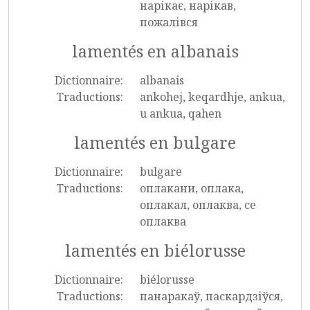
нарікає, нарікав,
пожалівся
lamentés en albanais
Dictionnaire:
albanais
Traductions:
ankohej, keqardhje, ankua,
u ankua, qahen
lamentés en bulgare
Dictionnaire:
bulgare
Traductions:
оплакани, оплака,
оплакал, оплаква, се
оплаква
lamentés en biélorusse
Dictionnaire:
biélorusse
Traductions:
панаракаў, паскардзіўся,