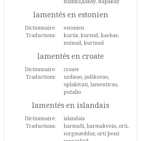
пашкадаваў, наракаў
lamentés en estonien
Dictionnaire:
estonien
Traductions:
kurtis, kurtsid, kaebas,
nutnud, kurtnud
lamentés en croate
Dictionnaire:
croate
Traductions:
uzdisao, jadikovao,
oplakivati, lamentirao,
požalio
lamentés en islandais
Dictionnaire:
islandais
Traductions:
harmaði, harmakvein, orti,
sorgmæddur, orti þessi