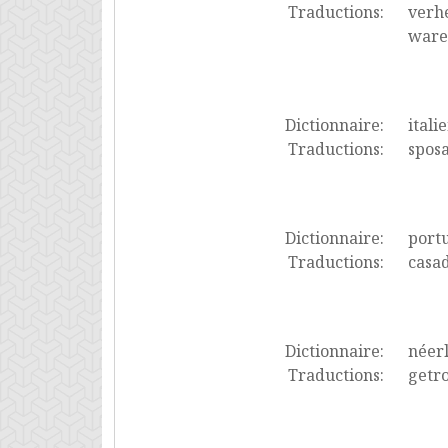
Traductions:
verhe
waren
Dictionnaire:
itali
Traductions:
sposa
Dictionnaire:
port
Traductions:
casad
Dictionnaire:
néer
Traductions:
getr