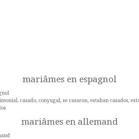
mariâmes en espagnol
gnol
monial, casado, conyugal, se casaron, estaban casados, est
dos
mariâmes en allemand
mand