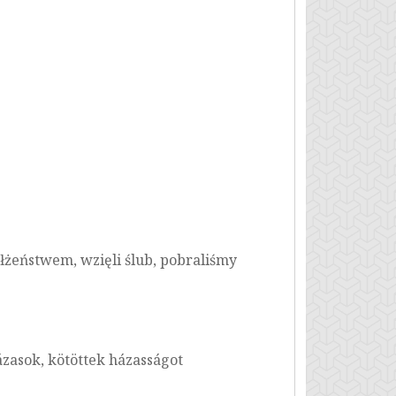
małżeństwem, wzięli ślub, pobraliśmy
ázasok, kötöttek házasságot