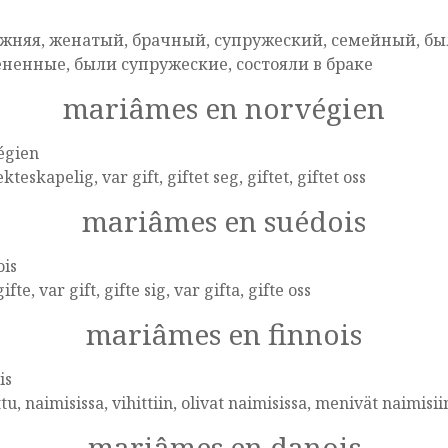
e
жняя, женатый, брачный, супружеский, семейный, бы
ненные, были супружеские, состояли в браке
mariâmes en norvégien
égien
 ekteskapelig, var gift, giftet seg, giftet, giftet oss
mariâmes en suédois
ois
gifte, var gift, gifte sig, var gifta, gifte oss
mariâmes en finnois
is
tu, naimisissa, vihittiin, olivat naimisissa, menivät naimisiin
mariâmes en danois