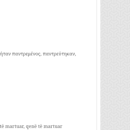
 ήταν παντρεμένος, παντρεύτηκαν,
 të martuar, qenë të martuar