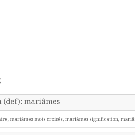
s
n (def): mariâmes
e, mariâmes mots croisés, mariâmes signification, mar