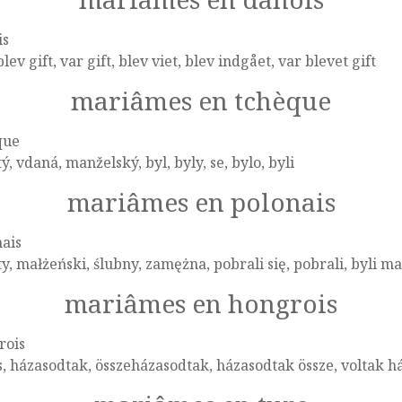
is
 blev gift, var gift, blev viet, blev indgået, var blevet gift
mariâmes en tchèque
que
ý, vdaná, manželský, byl, byly, se, bylo, byli
mariâmes en polonais
ais
y, małżeński, ślubny, zamężna, pobrali się, pobrali, byli 
mariâmes en hongrois
rois
, házasodtak, összeházasodtak, házasodtak össze, voltak h