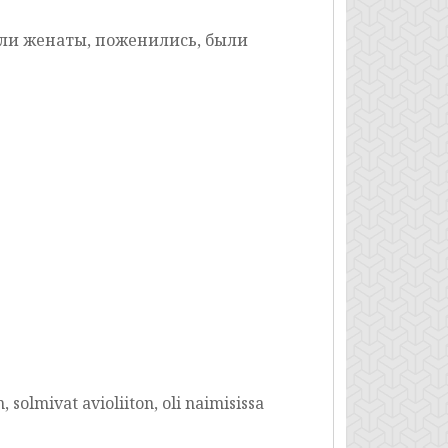
ли женаты, поженились, были
, solmivat avioliiton, oli naimisissa