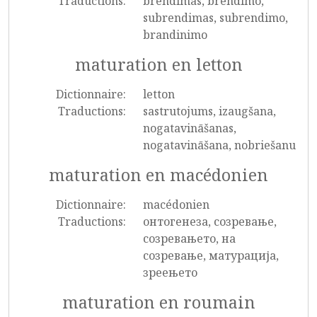
Traductions:
brendimas, brendimo,
subrendimas, subrendimo,
brandinimo
maturation en letton
Dictionnaire:
letton
Traductions:
sastrutojums, izaugšana,
nogatavināšanas,
nogatavināšana, nobriešanu
maturation en macédonien
Dictionnaire:
macédonien
Traductions:
онтогенеза, созревање,
созревањето, на
созревање, матурација,
зреењето
maturation en roumain