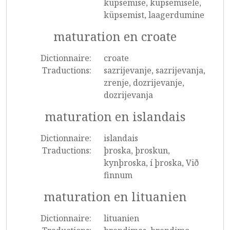
küpsemise, küpsemisele,
küpsemist, laagerdumine
maturation en croate
Dictionnaire:
croate
Traductions:
sazrijevanje, sazrijevanja,
zrenje, dozrijevanje,
dozrijevanja
maturation en islandais
Dictionnaire:
islandais
Traductions:
þroska, þroskun,
kynþroska, í þroska, Við
finnum
maturation en lituanien
Dictionnaire:
lituanien