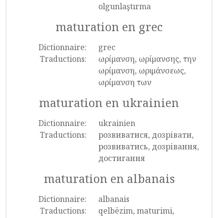
olgunlaştırma
maturation en grec
Dictionnaire:
grec
Traductions:
ωρίμανση, ωρίμανσης, την
ωρίμανση, ωριμάνσεως,
ωρίμανση των
maturation en ukrainien
Dictionnaire:
ukrainien
Traductions:
розвиватися, дозрівати,
розвиватись, дозрівання,
достигання
maturation en albanais
Dictionnaire:
albanais
Traductions:
qelbëzim, maturimi,