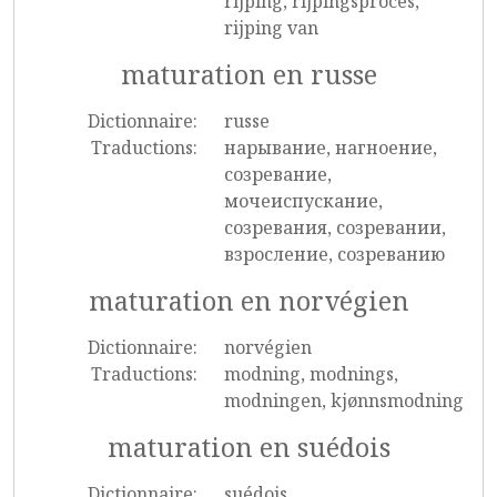
rijping, rijpingsproces,
rijping van
maturation en russe
Dictionnaire:
russe
Traductions:
нарывание, нагноение,
созревание,
мочеиспускание,
созревания, созревании,
взросление, созреванию
maturation en norvégien
Dictionnaire:
norvégien
Traductions:
modning, modnings,
modningen, kjønnsmodning
maturation en suédois
Dictionnaire:
suédois