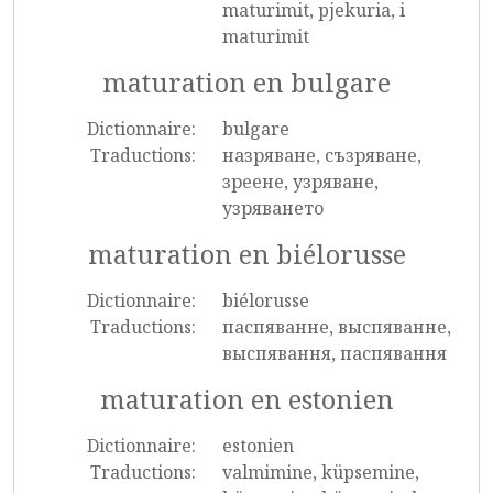
maturimit, pjekuria, i
maturimit
maturation en bulgare
Dictionnaire:
bulgare
Traductions:
назряване, съзряване,
зреене, узряване,
узряването
maturation en biélorusse
Dictionnaire:
biélorusse
Traductions:
паспяванне, выспяванне,
выспявання, паспявання
maturation en estonien
Dictionnaire:
estonien
Traductions:
valmimine, küpsemine,