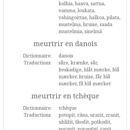
kolhia, haava, sattua,
vamma, loukata,
vahingoittaa, halkoa, pilata,
mustelma, bruise, saada
mustelmia, sinelmä
meurtrir en danois
Dictionnaire:
danois
Traductions:
såre, krænke, sår,
beskadige, blåt mærke, blå
mærker, bruise, får blå
mærker, få blå mærker
meurtrir en tchèque
Dictionnaire:
tchèque
Traductions:
potupit, rána, urazit, zranit,
ublížit, škodit, poškodit,
poranit, poranění, ranit,