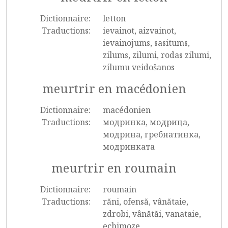
Dictionnaire:
letton
Traductions:
ievainot, aizvainot,
ievainojums, sasitums,
zilums, zilumi, rodas zilumi,
zilumu veidošanos
meurtrir en macédonien
Dictionnaire:
macédonien
Traductions:
модринка, модрица,
модрина, гребнатинка,
модринката
meurtrir en roumain
Dictionnaire:
roumain
Traductions:
răni, ofensă, vânătaie,
zdrobi, vânătăi, vanataie,
echimoze