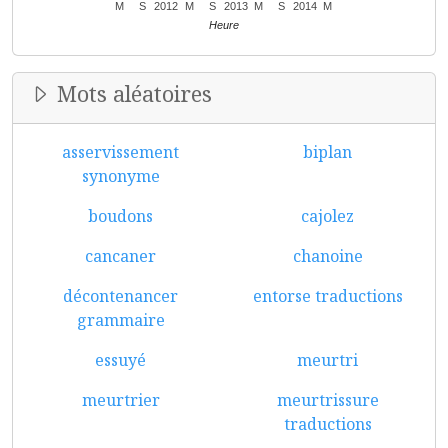
M
S
2012
M
S
2013
M
S
2014
M
Heure
Mots aléatoires
asservissement
biplan
synonyme
boudons
cajolez
cancaner
chanoine
décontenancer
entorse traductions
grammaire
essuyé
meurtri
meurtrier
meurtrissure
traductions