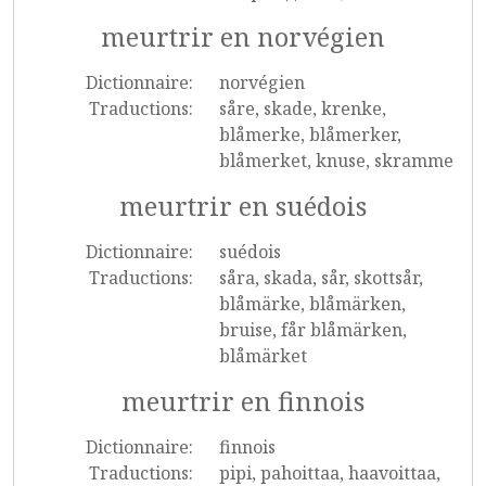
meurtrir en norvégien
Dictionnaire:
norvégien
Traductions:
såre, skade, krenke,
blåmerke, blåmerker,
blåmerket, knuse, skramme
meurtrir en suédois
Dictionnaire:
suédois
Traductions:
såra, skada, sår, skottsår,
blåmärke, blåmärken,
bruise, får blåmärken,
blåmärket
meurtrir en finnois
Dictionnaire:
finnois
Traductions:
pipi, pahoittaa, haavoittaa,