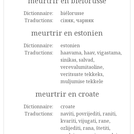
meurtrir en biélorusse
Dictionnaire:
biélorusse
Traductions:
сіняк, чарняк
meurtrir en estonien
Dictionnaire:
estonien
Traductions:
haavama, haav, vigastama,
sinikas, salvad,
verevalumitaoline,
veritsuste tekkeks,
muljumise tekkele
meurtrir en croate
Dictionnaire:
croate
Traductions:
naviti, povrijediti, raniti,
kvariti, vijugati, rane,
ozlijediti, rana, štetiti,