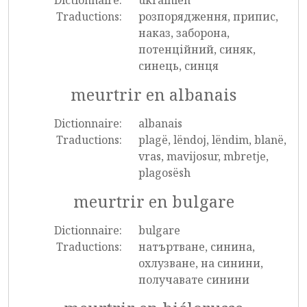
Dictionnaire:
ukrainien
Traductions:
розпорядження, припис,
наказ, заборона,
потенційний, синяк,
синець, синця
meurtrir en albanais
Dictionnaire:
albanais
Traductions:
plagë, lëndoj, lëndim, blanë,
vras, mavijosur, mbretje,
plagosësh
meurtrir en bulgare
Dictionnaire:
bulgare
Traductions:
натъртване, синина,
охлузване, на синини,
получавате синини