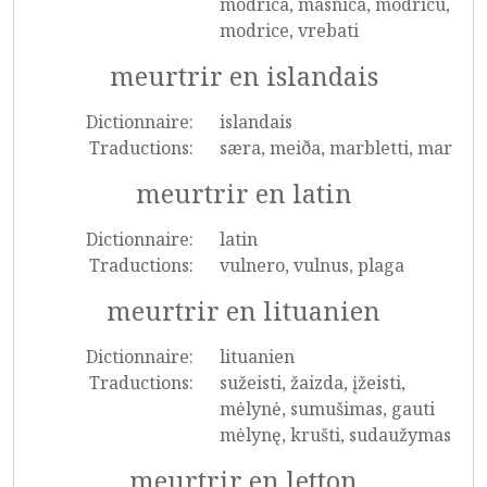
modrica, masnica, modricu,
modrice, vrebati
meurtrir en islandais
Dictionnaire:
islandais
Traductions:
særa, meiða, marbletti, mar
meurtrir en latin
Dictionnaire:
latin
Traductions:
vulnero, vulnus, plaga
meurtrir en lituanien
Dictionnaire:
lituanien
Traductions:
sužeisti, žaizda, įžeisti,
mėlynė, sumušimas, gauti
mėlynę, krušti, sudaužymas
meurtrir en letton