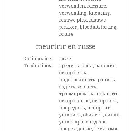
verwonden, blessure,
verwonding, kneuzing,
blauwe plek, blauwe
plekken, bloeduitstorting,
bruise
meurtrir en russe
Dictionnaire:
russe
Traductions:
вредить, рана, ранение,
оскорблять,
подстреливать, ранить,
задеть, уязвить,
травмировать, поранить,
оскорбление, оскорбить,
повредить, испортить,
ушибить, обидеть, синяк,
ушиб, кровоподтек,
повреждение, гематома