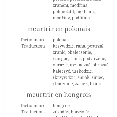
zranění, modřina,
pohmoždit, modřinu,
modřiny, podlitina
meurtrir en polonais
Dictionnaire:
polonais
Traductions:
krzywdzić, rana, postrzał,
zranić, okaleczenie,
szargać, ranić, podstrzelić,
obrazić, uszkadzać, obrażać,
kaleczyć, uszkodzić,
skrzywdzić, siniak, siniec,
stłuczenie, zaciek, bruise
meurtrir en hongrois
Dictionnaire:
hongrois
Traductions:
zúzódás, horzsolás,