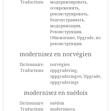
Traductions:
модернизировать,
осовременить,
реконструировать,
благоустраивать,
модернизация,
Реконструкция,
Обновление, Upgrade, по
реконструкции
modernisez en norvégien
Dictionnaire:
norvégien
Traductions:
oppgradering,
oppgraderingen, Upgrade,
oppgraderings
modernisez en suédois
Dictionnaire:
suédois
Traductions:
modernisera,