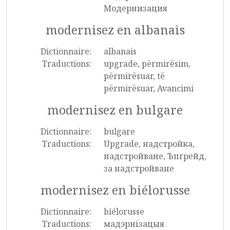
Модернизация
modernisez en albanais
Dictionnaire:
albanais
Traductions:
upgrade, përmirësim,
përmirësuar, të
përmirësuar, Avancimi
modernisez en bulgare
Dictionnaire:
bulgare
Traductions:
Upgrade, надстройка,
надстройване, Ъпгрейд,
за надстройване
modernisez en biélorusse
Dictionnaire:
biélorusse
Traductions:
мадэрнізацыя