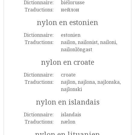
Dictionnaire:
biélorusse
Traductions:
нейлон
nylon en estonien
Dictionnaire:
estonien
Traductions:
nailon, nailonist, nailoni,
nailonlõngast
nylon en croate
Dictionnaire:
croate
Traductions:
najlon, najlona, najlonska,
najlonski
nylon en islandais
Dictionnaire:
islandais
Traductions:
nælon
nylon en lituanien