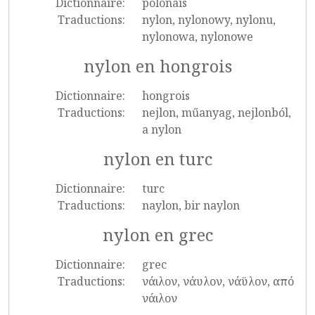
Dictionnaire:
polonais
Traductions:
nylon, nylonowy, nylonu,
nylonowa, nylonowe
nylon en hongrois
Dictionnaire:
hongrois
Traductions:
nejlon, műanyag, nejlonból,
a nylon
nylon en turc
Dictionnaire:
turc
Traductions:
naylon, bir naylon
nylon en grec
Dictionnaire:
grec
Traductions:
νάιλον, νάυλον, νάϋλον, από
νάιλον