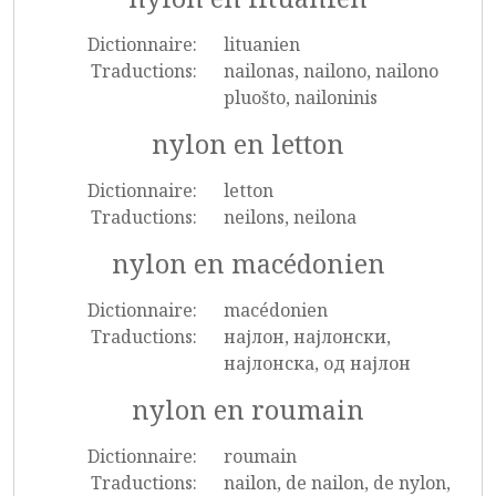
Dictionnaire:
lituanien
Traductions:
nailonas, nailono, nailono
pluošto, nailoninis
nylon en letton
Dictionnaire:
letton
Traductions:
neilons, neilona
nylon en macédonien
Dictionnaire:
macédonien
Traductions:
најлон, најлонски,
најлонска, од најлон
nylon en roumain
Dictionnaire:
roumain
Traductions:
nailon, de nailon, de nylon,