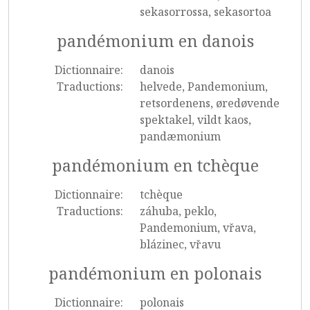
sekasorrossa, sekasortoa
pandémonium en danois
Dictionnaire:
danois
Traductions:
helvede, Pandemonium,
retsordenens, øredøvende
spektakel, vildt kaos,
pandæmonium
pandémonium en tchèque
Dictionnaire:
tchèque
Traductions:
záhuba, peklo,
Pandemonium, vřava,
blázinec, vřavu
pandémonium en polonais
Dictionnaire:
polonais