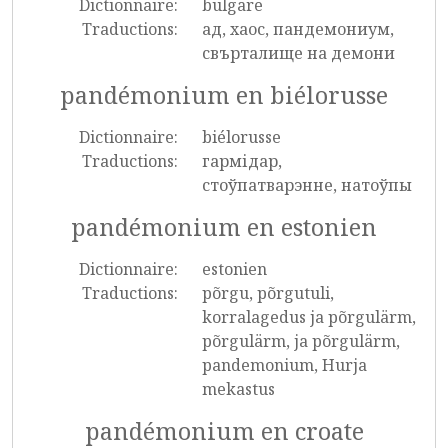
Dictionnaire:
bulgare
Traductions:
ад, хаос, пандемониум,
свърталище на демони
pandémonium en biélorusse
Dictionnaire:
biélorusse
Traductions:
гармідар,
стоўпатварэнне, натоўпы
pandémonium en estonien
Dictionnaire:
estonien
Traductions:
põrgu, põrgutuli,
korralagedus ja põrgulärm,
põrgulärm, ja põrgulärm,
pandemonium, Hurja
mekastus
pandémonium en croate