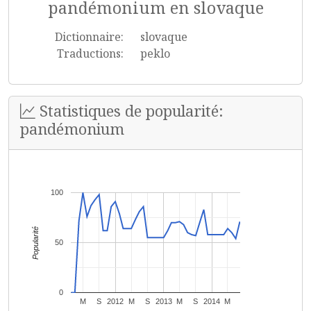
pandémonium en slovaque
Dictionnaire:
slovaque
Traductions:
peklo
Statistiques de popularité:
pandémonium
100
Popularité
50
0
M
S
2012
M
S
2013
M
S
2014
M