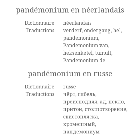
pandémonium en néerlandais
Dictionnaire:
néerlandais
Traductions:
verderf, ondergang, hel,
pandemonium,
Pandemonium van,
heksenketel, tumult,
Pandemonium de
pandémonium en russe
Dictionnaire:
russe
Traductions:
чёрт, гибель,
преисподняя, ад, пекло,
притон, столпотворение,
свистопляска,
кромешный,
пандемониум