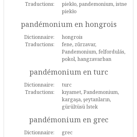
Traductions:
piekło, pandemonium, istne
piekło
pandémonium en hongrois
Dictionnaire:
hongrois
Traductions:
fene, zűrzavar,
Pandemonium, felfordulás,
pokol, hangzavarban
pandémonium en turc
Dictionnaire:
turc
Traductions:
kıyamet, Pandemonium,
kargaşa, şeytanların,
gürültüsü İstek
pandémonium en grec
Dictionnaire:
grec