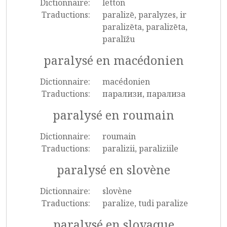
Dictionnaire:
letton
Traductions:
paralizē, paralyzes, ir
paralizēta, paralizēta,
paralīžu
paralysé en macédonien
Dictionnaire:
macédonien
Traductions:
парализи, парализа
paralysé en roumain
Dictionnaire:
roumain
Traductions:
paralizii, paraliziile
paralysé en slovène
Dictionnaire:
slovène
Traductions:
paralize, tudi paralize
paralysé en slovaque