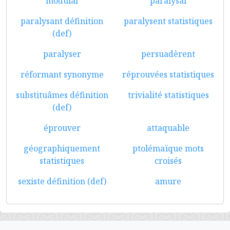
modulai
paralysai
paralysant définition
paralysent statistiques
(def)
paralyser
persuadèrent
réformant synonyme
réprouvées statistiques
substituâmes définition
trivialité statistiques
(def)
éprouver
attaquable
géographiquement
ptolémaïque mots
statistiques
croisés
sexiste définition (def)
amure