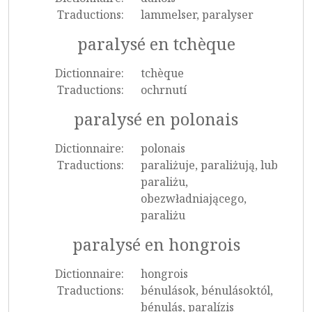
Traductions:
lammelser, paralyser
paralysé en tchèque
Dictionnaire:
tchèque
Traductions:
ochrnutí
paralysé en polonais
Dictionnaire:
polonais
Traductions:
paraliżuje, paraliżują, lub
paraliżu,
obezwładniającego,
paraliżu
paralysé en hongrois
Dictionnaire:
hongrois
Traductions:
bénulások, bénulásoktól,
bénulás, paralízis