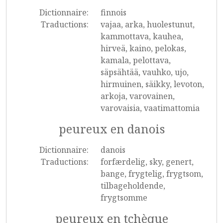
Dictionnaire:
finnois
Traductions:
vajaa, arka, huolestunut,
kammottava, kauhea,
hirveä, kaino, pelokas,
kamala, pelottava,
säpsähtää, vauhko, ujo,
hirmuinen, säikky, levoton,
arkoja, varovainen,
varovaisia, vaatimattomia
peureux en danois
Dictionnaire:
danois
Traductions:
forfærdelig, sky, genert,
bange, frygtelig, frygtsom,
tilbageholdende,
frygtsomme
peureux en tchèque