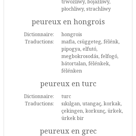
trwożliwy, bojaźliwy,
płochliwy, strachliwy
peureux en hongrois
Dictionnaire:
hongrois
Traductions:
mafla, csüggeteg, félénk,
pipogya, elfutó,
megbokrosodás, felfogó,
bátortalan, félénkek,
félénken
peureux en turc
Dictionnaire:
turc
Traductions:
sıkılgan, utangaç, korkak,
çekingen, korkunç, ürkek,
ürkek bir
peureux en grec