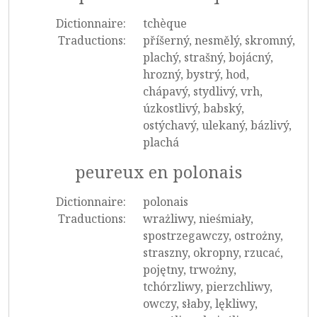
Dictionnaire:
tchèque
Traductions:
příšerný, nesmělý, skromný,
plachý, strašný, bojácný,
hrozný, bystrý, hod,
chápavý, stydlivý, vrh,
úzkostlivý, babský,
ostýchavý, ulekaný, bázlivý,
plachá
peureux en polonais
Dictionnaire:
polonais
Traductions:
wrażliwy, nieśmiały,
spostrzegawczy, ostrożny,
straszny, okropny, rzucać,
pojętny, trwożny,
tchórzliwy, pierzchliwy,
owczy, słaby, lękliwy,