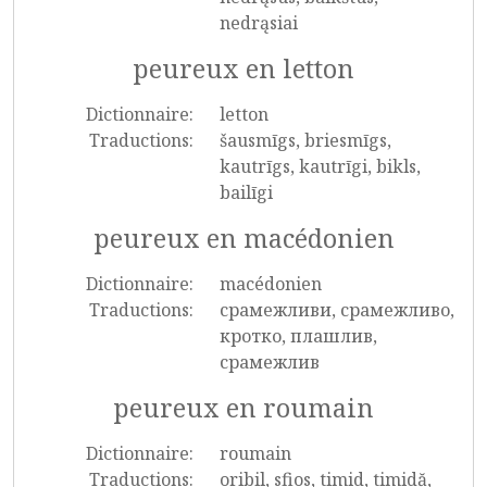
nedrąsiai
peureux en letton
Dictionnaire:
letton
Traductions:
šausmīgs, briesmīgs,
kautrīgs, kautrīgi, bikls,
bailīgi
peureux en macédonien
Dictionnaire:
macédonien
Traductions:
срамежливи, срамежливо,
кротко, плашлив,
срамежлив
peureux en roumain
Dictionnaire:
roumain
Traductions:
oribil, sfios, timid, timidă,