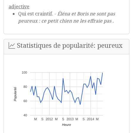
adjective
Qui est craintif. -
Éléna et Boris ne sont pas
peureux : ce petit chien ne les effraie pas .
Statistiques de popularité: peureux
100
80
Popularité
60
40
M
S
2012
M
S
2013
M
S
2014
M
Heure