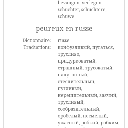
bevangen, verlegen,
schuchter, schuchtere,
schuwe
peureux en russe
Dictionnaire:
russe
Traductions:
конфузливый, пугаться,
трусливо,
придурковатый,
страшный, трусоватый,
напуганный,
стеснительный,
пугливый,
нерешительный, заячий,
трусливый,
сообразительный,
оробелый, несмелый,
ужасный, робкий, робким,