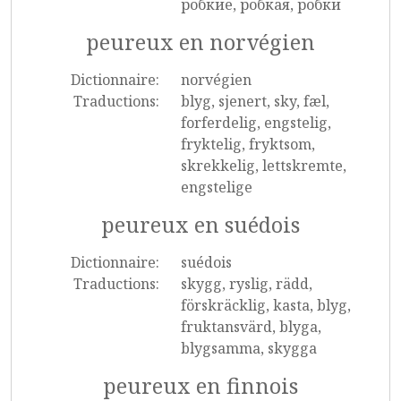
робкие, робкая, робки
peureux en norvégien
Dictionnaire:
norvégien
Traductions:
blyg, sjenert, sky, fæl,
forferdelig, engstelig,
fryktelig, fryktsom,
skrekkelig, lettskremte,
engstelige
peureux en suédois
Dictionnaire:
suédois
Traductions:
skygg, ryslig, rädd,
förskräcklig, kasta, blyg,
fruktansvärd, blyga,
blygsamma, skygga
peureux en finnois