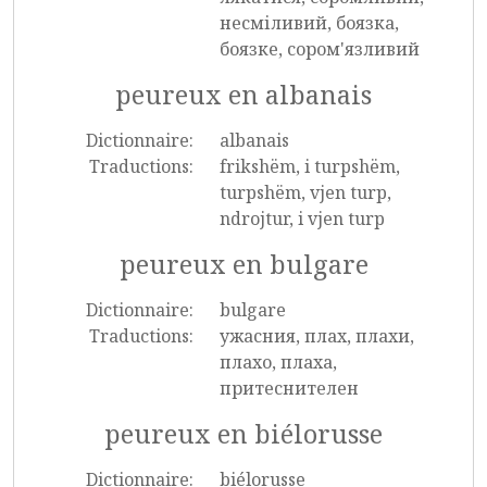
несміливий, боязка,
боязке, сором'язливий
peureux en albanais
Dictionnaire:
albanais
Traductions:
frikshëm, i turpshëm,
turpshëm, vjen turp,
ndrojtur, i vjen turp
peureux en bulgare
Dictionnaire:
bulgare
Traductions:
ужасния, плах, плахи,
плахо, плаха,
притеснителен
peureux en biélorusse
Dictionnaire:
biélorusse