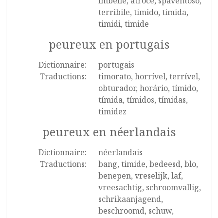
imbelle, atroce, spaventoso,
terribile, timido, timida,
timidi, timide
peureux en portugais
Dictionnaire:
portugais
Traductions:
timorato, horrível, terrível,
obturador, horário, tímido,
tímida, tímidos, tímidas,
timidez
peureux en néerlandais
Dictionnaire:
néerlandais
Traductions:
bang, timide, bedeesd, blo,
benepen, vreselijk, laf,
vreesachtig, schroomvallig,
schrikaanjagend,
beschroomd, schuw,