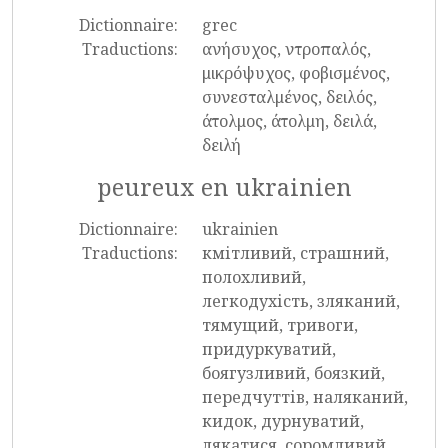
Dictionnaire:
grec
Traductions:
ανήσυχος, ντροπαλός,
μικρόψυχος, φοβισμένος,
συνεσταλμένος, δειλός,
άτολμος, άτολμη, δειλά,
δειλή
peureux en ukrainien
Dictionnaire:
ukrainien
Traductions:
кмітливий, страшний,
полохливий,
легкодухість, зляканий,
тямущий, тривоги,
придуркуватий,
боягузливий, боязкий,
передчуттів, наляканий,
кидок, дурнуватий,
лякатися, соромливий,