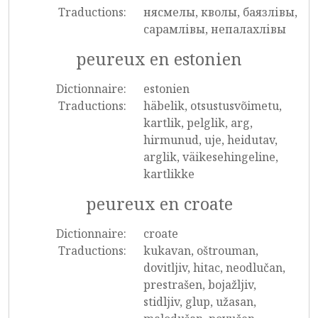
Traductions:
нясмелы, кволы, баязлівы,
сарамлівы, непалахлівы
peureux en estonien
Dictionnaire:
estonien
Traductions:
häbelik, otsustusvõimetu,
kartlik, pelglik, arg,
hirmunud, uje, heidutav,
arglik, väikesehingeline,
kartlikke
peureux en croate
Dictionnaire:
croate
Traductions:
kukavan, oštrouman,
dovitljiv, hitac, neodlučan,
prestrašen, bojažljiv,
stidljiv, glup, užasan,