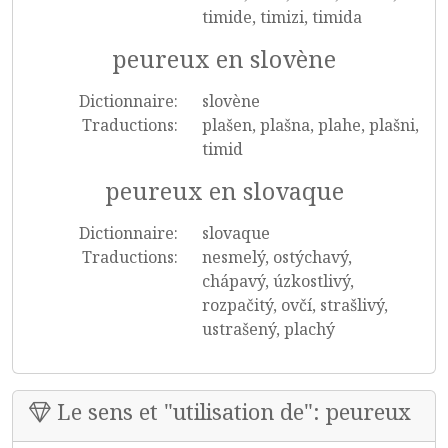
timide, timizi, timida
peureux en slovène
Dictionnaire:
slovène
Traductions:
plašen, plašna, plahe, plašni,
timid
peureux en slovaque
Dictionnaire:
slovaque
Traductions:
nesmelý, ostýchavý,
chápavý, úzkostlivý,
rozpačitý, ovčí, strašlivý,
ustrašený, plachý
Le sens et "utilisation de": peureux