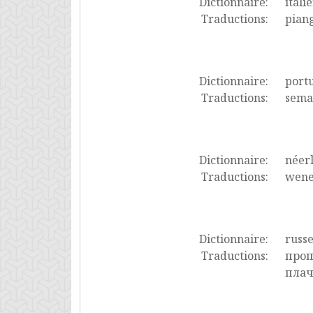
Dictionnaire:
itali
Traductions:
piang
Dictionnaire:
port
Traductions:
seman
Dictionnaire:
néer
Traductions:
wenen
Dictionnaire:
russ
Traductions:
проп
плач