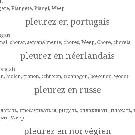
en
ere, Piangete, Piangi, Weep
pleurez en portugais
ugais
al, chorar, semanalmente, chores, Weep, Chore, choreis
pleurez en néerlandais
landais
, huilen, tranen, schreien, traanogen, bewenen, weent
pleurez en russe
e
лакать, просачиваться, рыдать, оплакивать, плакать, 
ьте, Weep
pleurez en norvégien