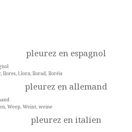
pleurez en espagnol
gnol
, llores, Llora, llorad, lloréis
pleurez en allemand
mand
en, Weep, Weint, weine
pleurez en italien