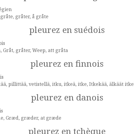
égien
 gråte, gråter, å gråte
pleurez en suédois
ois
, Gråt, gråter, Weep, att gråta
pleurez en finnois
is
tää, pillittää, vetistellä, itku, itkeä, itke, Itkekää, älkäät itk
pleurez en danois
is
e, Græd, græder, at græde
pleurez en tchèque