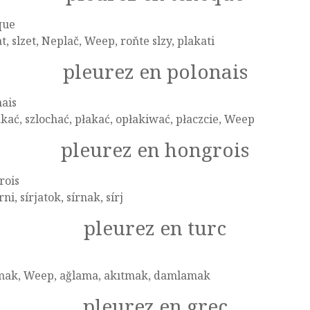
que
t, slzet, Neplač, Weep, roňte slzy, plakati
pleurez en polonais
ais
kać, szlochać, płakać, opłakiwać, płaczcie, Weep
pleurez en hongrois
rois
írni, sírjatok, sírnak, sírj
pleurez en turc
mak, Weep, ağlama, akıtmak, damlamak
pleurez en grec