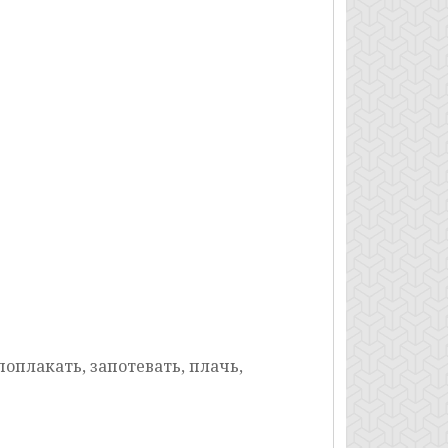
поплакать, запотевать, плачь,