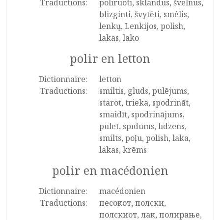
Traductions:
poliruoti, sklandus, švelnus,
blizginti, švytėti, smėlis,
lenkų, Lenkijos, polish,
lakas, lako
polir en letton
Dictionnaire:
letton
Traductions:
smiltis, gluds, pulējums,
starot, trieka, spodrināt,
smaidīt, spodrinājums,
pulēt, spīdums, līdzens,
smilts, poļu, polish, laka,
lakas, krēms
polir en macédonien
Dictionnaire:
macédonien
Traductions:
песокот, полски,
полскиот, лак, полирање,