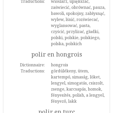
Traductions:
wioślarz, upiększać,
zaświecić, obrównać, pauza,
bawoli, spokojny, zabłysnąć,
wylew, lśnić, rozświecać,
wyglansować, pasta,
czyścić, przylizać, gładki,
polski, polskie, polskiego,
polska, polskich
polir en hongrois
Dictionnaire:
hongrois
Traductions:
gördülékeny, ütem,
kartempó, simaság, löket,
lengyel, simogatás, csiszolt,
zsenge, karcsapás, homok,
fényesítés, polish, a lengyel,
fényező, lakk
polir en turc