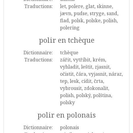
Traductions:
let, polere, glat, skinne,
jævn, pudse, stryge, sand,
flad, polsk, polske, polish,
polering
polir en tchèque
Dictionnaire:
tchèque
Traductions:
zářit, vytříbit, krém,
vyhladit, leštit, zjasnit,
očistit, čára, vyjasnit, náraz,
tep, lesk, cídit, črta,
vybrousit, zdokonalit,
polish, polský, polština,
polsky
polir en polonais
Dictionnaire:
polonais