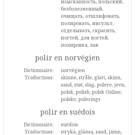
изысканность, польский,
безболезненный,
очищать, отшлифовать,
полировать, инсульт,
отделывать, скрасить,
ногтей, для ногтей,
полировка, лак
polir en norvégien
Dictionnaire:
norvégien
Traductions:
skinne, stråle, glatt, skinn,
sand, støt, slag, polere, jevn,
polsk, polish, polsk Online,
polske, polerings
polir en suédois
Dictionnaire:
suédois
Traductions:
stryka, glänsa, sand, jämn,