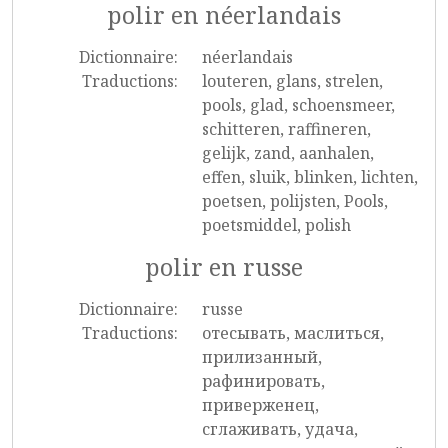
polir en néerlandais
Dictionnaire:
néerlandais
Traductions:
louteren, glans, strelen,
pools, glad, schoensmeer,
schitteren, raffineren,
gelijk, zand, aanhalen,
effen, sluik, blinken, lichten,
poetsen, polijsten, Pools,
poetsmiddel, polish
polir en russe
Dictionnaire:
russe
Traductions:
отесывать, маслиться,
прилизанный,
рафинировать,
приверженец,
сглаживать, удача,