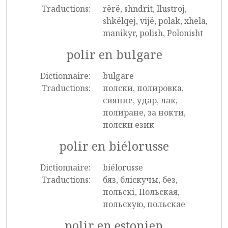
Traductions:
rërë, shndrit, llustroj,
shkëlqej, vijë, polak, xhela,
manikyr, polish, Polonisht
polir en bulgare
Dictionnaire:
bulgare
Traductions:
полски, полировка,
сияние, удар, лак,
полиране, за нокти,
полски език
polir en biélorusse
Dictionnaire:
biélorusse
Traductions:
бяз, блiскучы, без,
польскі, Польская,
польскую, польскае
polir en estonien