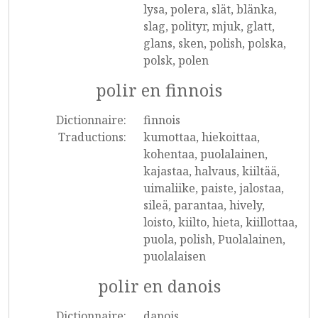
lysa, polera, slät, blänka,
slag, polityr, mjuk, glatt,
glans, sken, polish, polska,
polsk, polen
polir en finnois
Dictionnaire:
finnois
Traductions:
kumottaa, hiekoittaa,
kohentaa, puolalainen,
kajastaa, halvaus, kiiltää,
uimaliike, paiste, jalostaa,
sileä, parantaa, hively,
loisto, kiilto, hieta, kiillottaa,
puola, polish, Puolalainen,
puolalaisen
polir en danois
Dictionnaire:
danois