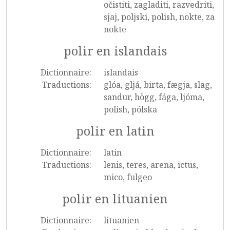
očistiti, zagladiti, razvedriti,
sjaj, poljski, polish, nokte, za
nokte
polir en islandais
Dictionnaire:
islandais
Traductions:
glóa, gljá, birta, fægja, slag,
sandur, högg, fága, ljóma,
polish, pólska
polir en latin
Dictionnaire:
latin
Traductions:
lenis, teres, arena, ictus,
mico, fulgeo
polir en lituanien
Dictionnaire:
lituanien