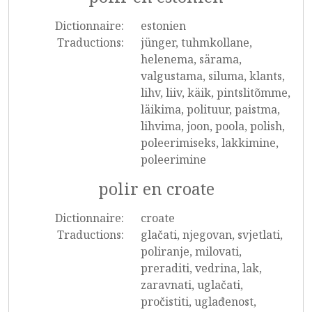
Dictionnaire:
estonien
Traductions:
jünger, tuhmkollane,
helenema, särama,
valgustama, siluma, klants,
lihv, liiv, käik, pintslitõmme,
läikima, polituur, paistma,
lihvima, joon, poola, polish,
poleerimiseks, lakkimine,
poleerimine
polir en croate
Dictionnaire:
croate
Traductions:
glačati, njegovan, svjetlati,
poliranje, milovati,
preraditi, vedrina, lak,
zaravnati, uglačati,
pročistiti, uglađenost,