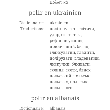
Πολωνικά
polir en ukrainien
Dictionnaire:
ukrainien
Traductions:
поліпшувати, світити,
удар, світитися,
рефінансування,
прилизаний, биття,
глянсуватий, гладити,
полірувати, гладенький,
лискучий, блищати,
сяяння, сяяти, блиск,
польський, польська,
польську, польське,
польського
polir en albanais
Dictionnaire:
albanais