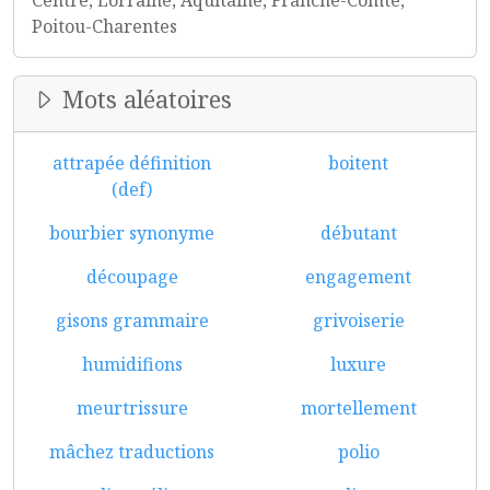
Centre, Lorraine, Aquitaine, Franche-Comté,
Poitou-Charentes
Mots aléatoires
attrapée définition
boitent
(def)
bourbier synonyme
débutant
découpage
engagement
gisons grammaire
grivoiserie
humidifions
luxure
meurtrissure
mortellement
mâchez traductions
polio