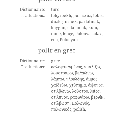
Dictionnaire:
turc
Traductions:
felç, ipekli, pürüzsüz, tekiz,
düzleştirmek, parlatmak,
kaygan, cilalamak, kum,
inme, lehçe, Polonya, cilası,
cila, Polonyalı
polir en grec
Dictionnaire:
grec
Traductions:
καλοφτιαγμένος, γυαλίζω,
λουστράρω, βελτιώνω,
λάμπω, γλοιώδης, άμμος,
χαϊδεύω, χτύπημα, άψογος,
στιλβώνω, λούστρο, λείος,
στιλπνός, ραφινάρω, βερνίκι,
στίλβωση, Πολωνός,
πολωνικός, polish,