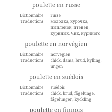
poulette en russe
Dictionnaire:
russe
Traductions:
молодка, курочка,
цыпленок, птенец,
куриных, Чик, куриного
poulette en norvégien
Dictionnaire:
norvégien
Traductions:
chick, dama, brud, kylling,
ungen
poulette en suédois
Dictionnaire:
suédois
Traductions:
chick, brud, fågelunge,
fågelungen, kyckling
poulette en finnois