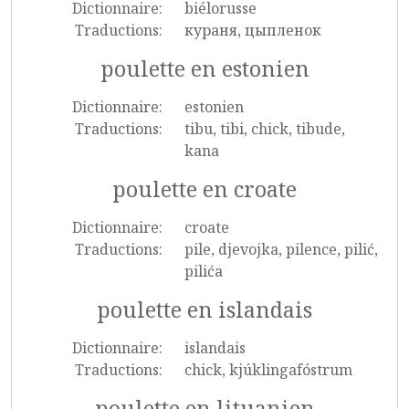
Dictionnaire:
biélorusse
Traductions:
кураня, цыпленок
poulette en estonien
Dictionnaire:
estonien
Traductions:
tibu, tibi, chick, tibude,
kana
poulette en croate
Dictionnaire:
croate
Traductions:
pile, djevojka, pilence, pilić,
pilića
poulette en islandais
Dictionnaire:
islandais
Traductions:
chick, kjúklingafóstrum
poulette en lituanien