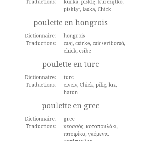
Traductions:
kurka, pisklę, kurczątko,
piskląt, laska, Chick
poulette en hongrois
Dictionnaire:
hongrois
Traductions:
csaj, csirke, csicseriborsó,
chick, csibe
poulette en turc
Dictionnaire:
turc
Traductions:
civciv, Chick, piliç, kız,
hatun
poulette en grec
Dictionnaire:
grec
Traductions:
νεοσσός, κοτοπουλάκι,
πιτσιρίκα, γκόμενα,