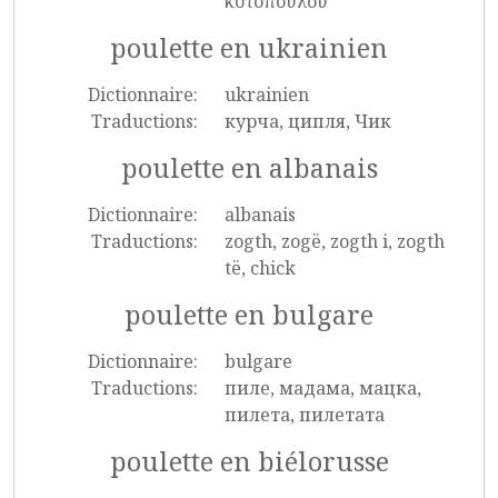
κοτόπουλου
poulette en ukrainien
Dictionnaire:
ukrainien
Traductions:
курча, ципля, Чик
poulette en albanais
Dictionnaire:
albanais
Traductions:
zogth, zogë, zogth i, zogth
të, chick
poulette en bulgare
Dictionnaire:
bulgare
Traductions:
пиле, мадама, мацка,
пилета, пилетата
poulette en biélorusse