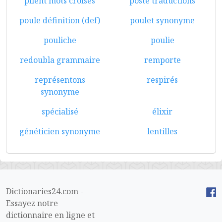
plient mots croisés
poste traductions
poule définition (def)
poulet synonyme
pouliche
poulie
redoubla grammaire
remporte
représentons
respirés
synonyme
spécialisé
élixir
généticien synonyme
lentilles
Dictionaries24.com -
Essayez notre
dictionnaire en ligne et