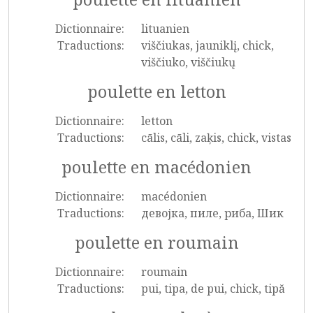
Dictionnaire:
lituanien
Traductions:
viščiukas, jauniklį, chick,
viščiuko, viščiukų
poulette en letton
Dictionnaire:
letton
Traductions:
cālis, cāli, zaķis, chick, vistas
poulette en macédonien
Dictionnaire:
macédonien
Traductions:
девојка, пиле, риба, Шик
poulette en roumain
Dictionnaire:
roumain
Traductions:
pui, tipa, de pui, chick, tipă