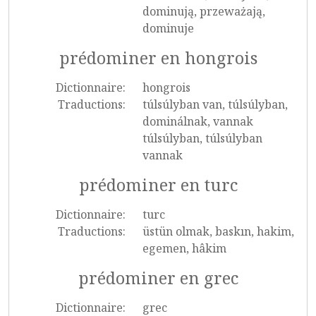
dominują, przeważają,
dominuje
prédominer en hongrois
Dictionnaire:
hongrois
Traductions:
túlsúlyban van, túlsúlyban,
dominálnak, vannak
túlsúlyban, túlsúlyban
vannak
prédominer en turc
Dictionnaire:
turc
Traductions:
üstün olmak, baskın, hakim,
egemen, hâkim
prédominer en grec
Dictionnaire:
grec