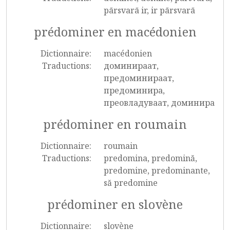
pārsvarā ir, ir pārsvarā
prédominer en macédonien
Dictionnaire:
macédonien
Traductions:
доминираат,
предоминираат,
предоминира,
преовладуваат, доминира
prédominer en roumain
Dictionnaire:
roumain
Traductions:
predomina, predomină,
predomine, predominante,
să predomine
prédominer en slovène
Dictionnaire:
slovène