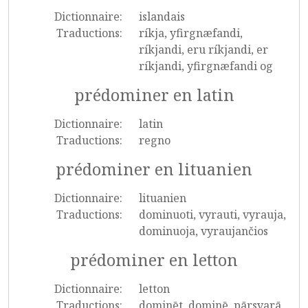
Dictionnaire:
islandais
Traductions:
ríkja, yfirgnæfandi,
ríkjandi, eru ríkjandi, er
ríkjandi, yfirgnæfandi og
prédominer en latin
Dictionnaire:
latin
Traductions:
regno
prédominer en lituanien
Dictionnaire:
lituanien
Traductions:
dominuoti, vyrauti, vyrauja,
dominuoja, vyraujančios
prédominer en letton
Dictionnaire:
letton
Traductions:
dominēt, dominē, pārsvarā,