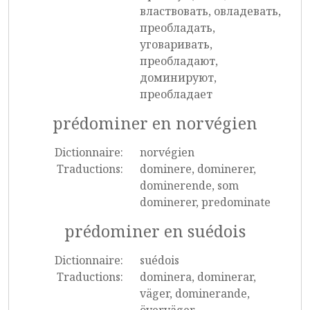
властвовать, овладевать,
преобладать,
уговаривать,
преобладают,
доминируют,
преобладает
prédominer en norvégien
Dictionnaire:
norvégien
Traductions:
dominere, dominerer,
dominerende, som
dominerer, predominate
prédominer en suédois
Dictionnaire:
suédois
Traductions:
dominera, dominerar,
väger, dominerande,