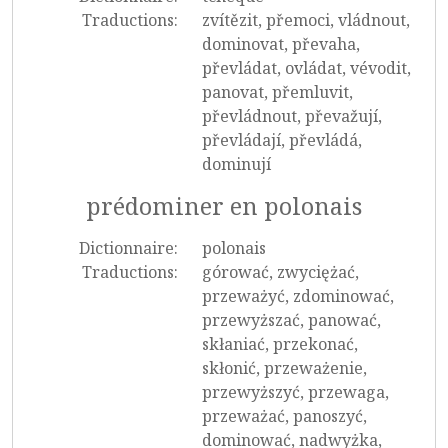
Traductions:
zvítězit, přemoci, vládnout,
dominovat, převaha,
převládat, ovládat, vévodit,
panovat, přemluvit,
převládnout, převažují,
převládají, převládá,
dominují
prédominer en polonais
Dictionnaire:
polonais
Traductions:
górować, zwyciężać,
przeważyć, zdominować,
przewyższać, panować,
skłaniać, przekonać,
skłonić, przeważenie,
przewyższyć, przewaga,
przeważać, panoszyć,
dominować, nadwyżka,