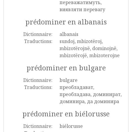
переважатимуть,
виявляти перевагу
prédominer en albanais
Dictionnaire:
albanais
Traductions:
sundoj, mbizotëroj,
mbizotërojnë, dominojnë,
mbizotërojë, mbizoterojne
prédominer en bulgare
Dictionnaire:
bulgare
Traductions:
преобладават,
преобладава, доминират,
доминира, да доминира
prédominer en biélorusse
Dictionnaire:
biélorusse