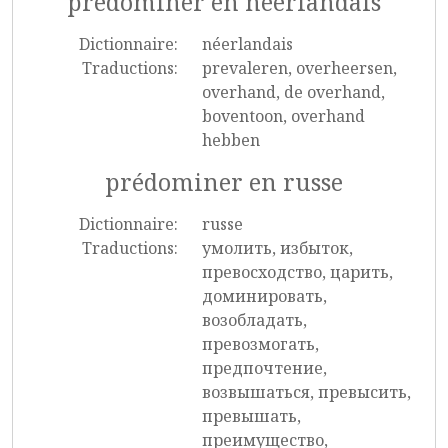
prédominer en néerlandais
Dictionnaire:
néerlandais
Traductions:
prevaleren, overheersen,
overhand, de overhand,
boventoon, overhand
hebben
prédominer en russe
Dictionnaire:
russe
Traductions:
умолить, избыток,
превосходство, царить,
доминировать,
возобладать,
превозмогать,
предпочтение,
возвышаться, превысить,
превышать,
преимущество,