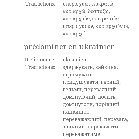
Traductions:
υπερισχύω, επικρατώ,
κυριαρχώ, δεσπόζω,
κυριαρχούν, επικρατούν,
υπερισχύουν, κυριαρχούν οι,
κυριαρχεί
prédominer en ukrainien
Dictionnaire:
ukrainien
Traductions:
здержувати, зайвина,
стримувати,
придушувати, гарний,
вельми, переважний,
домінуючий, досить,
домінувати, чарівний,
надвишок,
переважаючий, перевага,
значний, переважати,
переважатиме,