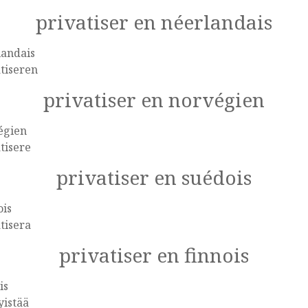
privatiser en néerlandais
landais
tiseren
privatiser en norvégien
égien
tisere
privatiser en suédois
ois
tisera
privatiser en finnois
is
yistää