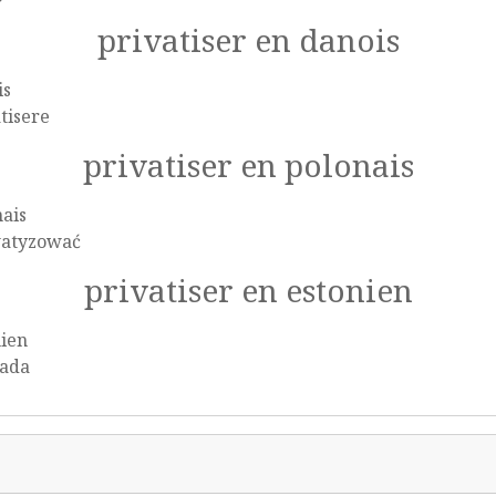
privatiser en danois
is
tisere
privatiser en polonais
ais
atyzować
privatiser en estonien
nien
tada