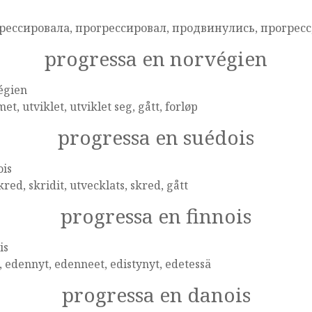
e
рессировала, прогрессировал, продвинулись, прогресс
progressa en norvégien
égien
t, utviklet, utviklet seg, gått, forløp
progressa en suédois
ois
kred, skridit, utvecklats, skred, gått
progressa en finnois
is
, edennyt, edenneet, edistynyt, edetessä
progressa en danois