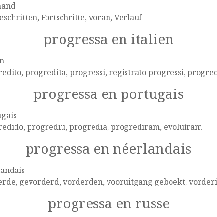
mand
eschritten, Fortschritte, voran, Verlauf
progressa en italien
en
edito, progredita, progressi, registrato progressi, progred
progressa en portugais
ugais
redido, progrediu, progredia, progrediram, evoluíram
progressa en néerlandais
landais
erde, gevorderd, vorderden, vooruitgang geboekt, vorder
progressa en russe