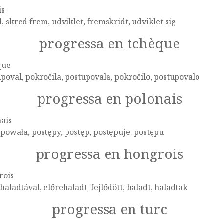
is
, skred frem, udviklet, fremskridt, udviklet sig
progressa en tchèque
que
poval, pokročila, postupovala, pokročilo, postupovalo
progressa en polonais
ais
powała, postępy, postęp, postępuje, postępu
progressa en hongrois
rois
haladtával, előrehaladt, fejlődött, haladt, haladtak
progressa en turc