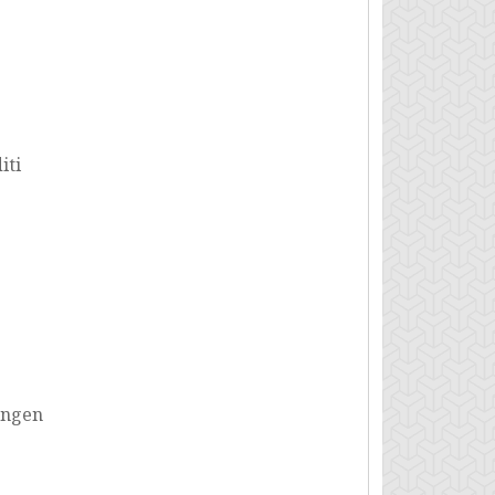
iti
ingen