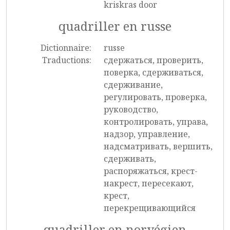
kriskras door
quadriller en russe
Dictionnaire:
russe
Traductions:
сдержаться, проверить,
поверка, сдерживаться,
сдерживание,
регулировать, проверка,
руководство,
контролировать, управа,
надзор, управление,
надсматривать, вершить,
сдерживать,
распоряжаться, крест-
накрест, пересекают,
крест,
перекрещивающийся
quadriller en norvégien