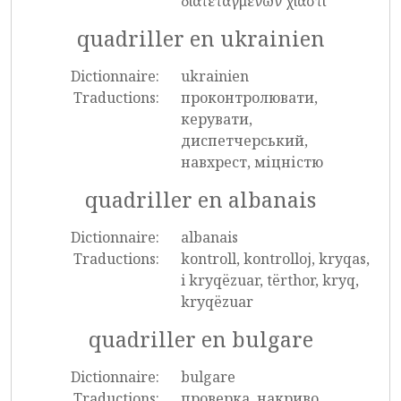
διατεταγμένων χιαστί
quadriller en ukrainien
Dictionnaire:
ukrainien
Traductions:
проконтролювати,
керувати,
диспетчерський,
навхрест, міцністю
quadriller en albanais
Dictionnaire:
albanais
Traductions:
kontroll, kontrolloj, kryqas,
i kryqëzuar, tërthor, kryq,
kryqëzuar
quadriller en bulgare
Dictionnaire:
bulgare
Traductions:
проверка, накриво,