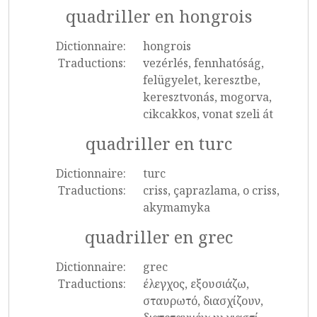
quadriller en hongrois
Dictionnaire:
hongrois
Traductions:
vezérlés, fennhatóság,
felügyelet, keresztbe,
keresztvonás, mogorva,
cikcakkos, vonat szeli át
quadriller en turc
Dictionnaire:
turc
Traductions:
criss, çaprazlama, o criss,
akymamyka
quadriller en grec
Dictionnaire:
grec
Traductions:
έλεγχος, εξουσιάζω,
σταυρωτό, διασχίζουν,