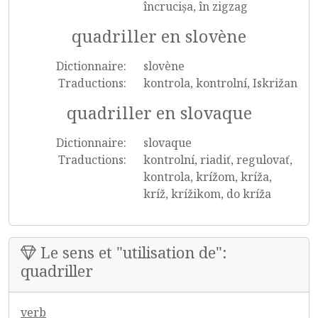
încrucișa, în zigzag
quadriller en slovène
Dictionnaire:
slovène
Traductions:
kontrola, kontrolní, Iskrižan
quadriller en slovaque
Dictionnaire:
slovaque
Traductions:
kontrolní, riadiť, regulovať,
kontrola, krížom, kríža,
kríž, krížikom, do kríža
Le sens et "utilisation de":
quadriller
verb