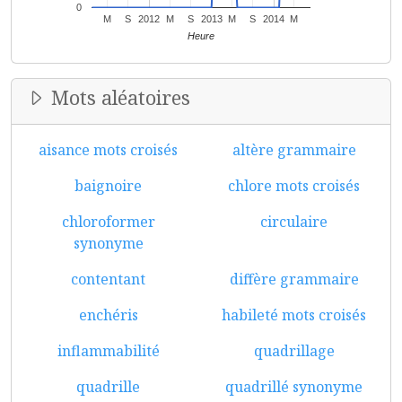
0
M
S
2012
M
S
2013
M
S
2014
M
Heure
Mots aléatoires
aisance mots croisés
altère grammaire
baignoire
chlore mots croisés
chloroformer
circulaire
synonyme
contentant
diffère grammaire
enchéris
habileté mots croisés
inflammabilité
quadrillage
quadrille
quadrillé synonyme