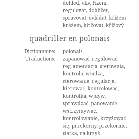
dohled, vliv, řízení,
regulovat, dohlížet,
spravovat, ovládat, křížem
krážem, křižovat, křížový
quadriller en polonais
Dictionnaire:
polonais
Traductions:
zapanować, regulować,
reglamentacja, sterownia,
kontrola, władza,
sterowanie, regulacja,
kierować, kontrolować,
kontrolka, wpływ,
sprawdzać, panowanie,
wstrzymywać,
kontrolowanie, krzyżować
się, przekorny, przekornie,
siatka, na krzyż