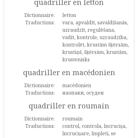
quadriller en letton
Dictionnaire:
letton
Traductions:
vara, apvaldīt, savaldīšanās,
uzraudzīt, regulēšana,
vadīt, kontrole, uzraudzība,
kontrolēt, krustām šķērsām,
krustiņš, šķērsām, krustām,
krustenisks
quadriller en macédonien
Dictionnaire:
macédonien
Traductions:
наопаки, осуден
quadriller en roumain
Dictionnaire:
roumain
Traductions:
control, controla, încrucișa,
încrucișare, împleti, se