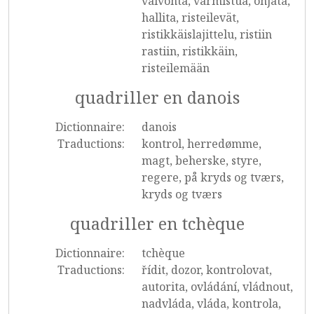
valvonta, varmistua, ohjata,
hallita, risteilevät,
ristikkäislajittelu, ristiin
rastiin, ristikkäin,
risteilemään
quadriller en danois
Dictionnaire:
danois
Traductions:
kontrol, herredømme,
magt, beherske, styre,
regere, på kryds og tværs,
kryds og tværs
quadriller en tchèque
Dictionnaire:
tchèque
Traductions:
řídit, dozor, kontrolovat,
autorita, ovládání, vládnout,
nadvláda, vláda, kontrola,