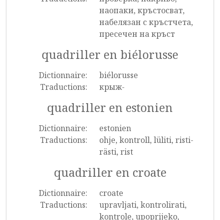
наопаки, кръстосват,
набелязан с кръстчета,
пресечен на кръст
quadriller en biélorusse
Dictionnaire:
biélorusse
Traductions:
крыж-
quadriller en estonien
Dictionnaire:
estonien
Traductions:
ohje, kontroll, lüliti, risti-
rästi, rist
quadriller en croate
Dictionnaire:
croate
Traductions:
upravljati, kontrolirati,
kontrole, upoprijeko,