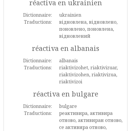
réactiva en ukrainien
Dictionnaire:
ukrainien
Traductions:
відновлена, відновлено,
поновлено, поновлена,
відновлений
réactiva en albanais
Dictionnaire:
albanais
Traductions:
riaktivizohet, riaktivizuar,
riaktivizohen, riaktivizua,
riaktivizoi
réactiva en bulgare
Dictionnaire:
bulgare
Traductions:
реактивира, активира
отново, активиран отново,
се активира отново,