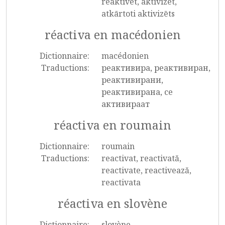
reaktivēt, aktivizēt,
atkārtoti aktivizēts
réactiva en macédonien
Dictionnaire:
macédonien
Traductions:
реактивира, реактивиран,
реактивирани,
реактивирана, се
активираат
réactiva en roumain
Dictionnaire:
roumain
Traductions:
reactivat, reactivată,
reactivate, reactivează,
reactivata
réactiva en slovène
Dictionnaire:
slovène