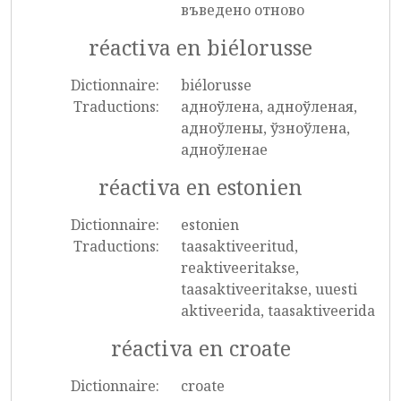
въведено отново
réactiva en biélorusse
Dictionnaire:
biélorusse
Traductions:
адноўлена, адноўленая,
адноўлены, ўзноўлена,
адноўленае
réactiva en estonien
Dictionnaire:
estonien
Traductions:
taasaktiveeritud,
reaktiveeritakse,
taasaktiveeritakse, uuesti
aktiveerida, taasaktiveerida
réactiva en croate
Dictionnaire:
croate