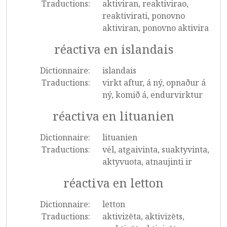
Traductions:
aktiviran, reaktivirao,
reaktivirati, ponovno
aktiviran, ponovno aktivira
réactiva en islandais
Dictionnaire:
islandais
Traductions:
virkt aftur, á ný, opnaður á
ný, komið á, endurvirktur
réactiva en lituanien
Dictionnaire:
lituanien
Traductions:
vėl, atgaivinta, suaktyvinta,
aktyvuota, atnaujinti ir
réactiva en letton
Dictionnaire:
letton
Traductions:
aktivizēta, aktivizēts,