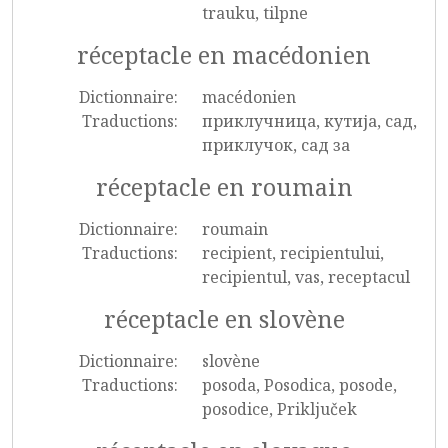
trauku, tilpne
réceptacle en macédonien
Dictionnaire:
macédonien
Traductions:
приклучница, кутија, сад,
приклучок, сад за
réceptacle en roumain
Dictionnaire:
roumain
Traductions:
recipient, recipientului,
recipientul, vas, receptacul
réceptacle en slovène
Dictionnaire:
slovène
Traductions:
posoda, Posodica, posode,
posodice, Priključek