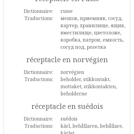
Dictionnaire:
russe
Traductions:
мешок, приемник, сосуд,
картер, хранилище, ящик,
вместилище, цветоложе,
коробка, патрон, емкость,
сосуд под, розетка
réceptacle en norvégien
Dictionnaire:
norvégien
Traductions:
beholder, stikkontakt,
mottaket, stikkontakten,
beholderne
réceptacle en suédois
Dictionnaire:
suédois
Traductions:
kärl, behållaren, behållare,
kärlet