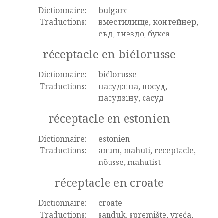
Dictionnaire:
bulgare
Traductions:
вместилище, контейнер,
съд, гнездо, букса
réceptacle en biélorusse
Dictionnaire:
biélorusse
Traductions:
пасудзіна, посуд,
пасудзіну, сасуд
réceptacle en estonien
Dictionnaire:
estonien
Traductions:
anum, mahuti, receptacle,
nõusse, mahutist
réceptacle en croate
Dictionnaire:
croate
Traductions:
sanduk, spremište, vreća,