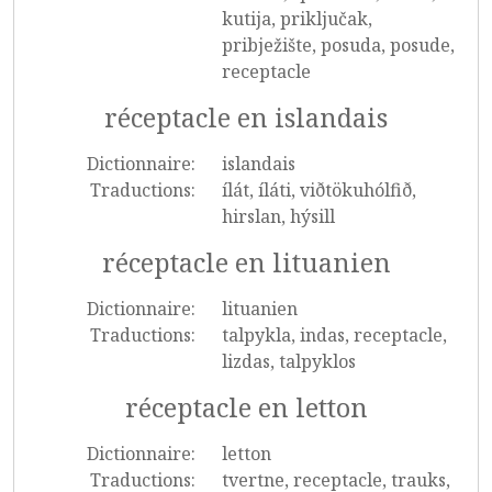
kutija, priključak,
pribježište, posuda, posude,
receptacle
réceptacle en islandais
Dictionnaire:
islandais
Traductions:
ílát, íláti, viðtökuhólfið,
hirslan, hýsill
réceptacle en lituanien
Dictionnaire:
lituanien
Traductions:
talpykla, indas, receptacle,
lizdas, talpyklos
réceptacle en letton
Dictionnaire:
letton
Traductions:
tvertne, receptacle, trauks,