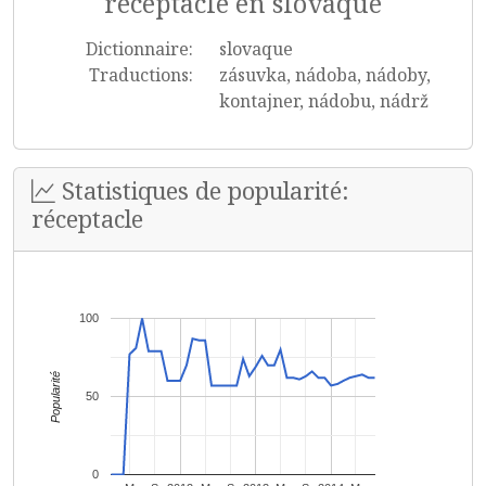
réceptacle en slovaque
Dictionnaire:
slovaque
Traductions:
zásuvka, nádoba, nádoby,
kontajner, nádobu, nádrž
Statistiques de popularité:
réceptacle
100
Popularité
50
0