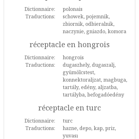
Dictionnaire:
polonais
Traductions:
schowek, pojemnik,
zbiornik, odbieralnik,
naczynie, gniazdo, komora
réceptacle en hongrois
Dictionnaire:
hongrois
Traductions:
dugaszhely, dugaszalj,
gyümölcstest,
konnektoraljzat, magbuga,
tartály, edény, aljzatba,
tartályba, befogadóedény
réceptacle en turc
Dictionnaire:
turc
Traductions:
hazne, depo, kap, priz,
yuvası