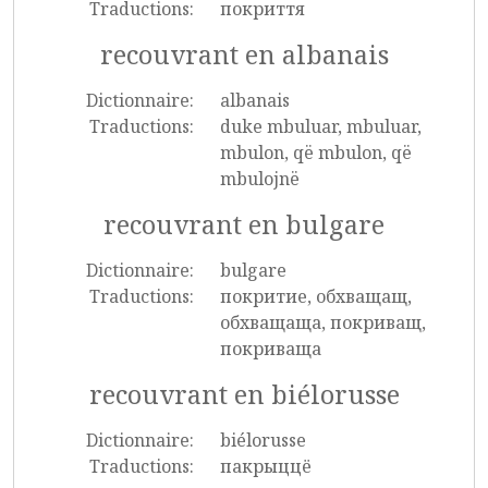
Traductions:
покриття
recouvrant en albanais
Dictionnaire:
albanais
Traductions:
duke mbuluar, mbuluar,
mbulon, që mbulon, që
mbulojnë
recouvrant en bulgare
Dictionnaire:
bulgare
Traductions:
покритие, обхващащ,
обхващаща, покриващ,
покриваща
recouvrant en biélorusse
Dictionnaire:
biélorusse
Traductions:
пакрыццё