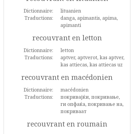
Dictionnaire:
lituanien
Traductions:
danga, apimantis, apima,
apimanti
recouvrant en letton
Dictionnaire:
letton
Traductions:
aptver, aptverot, kas aptver,
kas attiecas, kas attiecas uz
recouvrant en macédonien
Dictionnaire:
macédonien
Traductions:
покривајќи, покривање,
ги опфаќа, покривање на,
покриваат
recouvrant en roumain