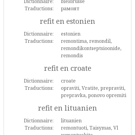
Dictionnaire:
biélorusse
Traductions:
рамонт
refit en estonien
Dictionnaire:
estonien
Traductions:
remontima, remondil,
remondikontseptsioonide,
remondis
refit en croate
Dictionnaire:
croate
Traductions:
opraviti, Vratite, prepraviti,
prepravka, ponovo opremiti
refit en lituanien
Dictionnaire:
lituanien
Traductions:
remontuoti, Taisymas, Vl