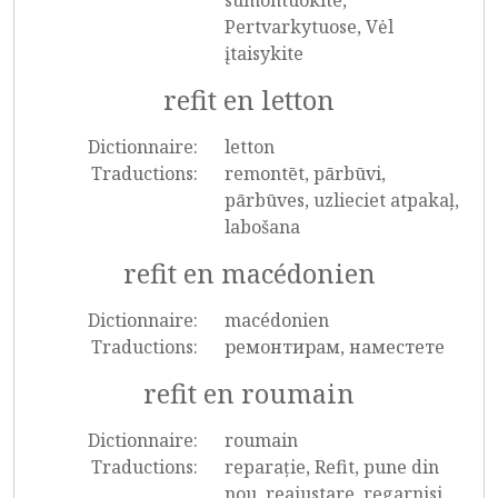
sumontuokite,
Pertvarkytuose, Vėl
įtaisykite
refit en letton
Dictionnaire:
letton
Traductions:
remontēt, pārbūvi,
pārbūves, uzlieciet atpakaļ,
labošana
refit en macédonien
Dictionnaire:
macédonien
Traductions:
ремонтирам, наместете
refit en roumain
Dictionnaire:
roumain
Traductions:
reparație, Refit, pune din
nou, reajustare, regarnisi