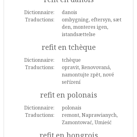
Dictionnaire:
danois
Traductions:
ombygning, eftersyn, sæt
den, monteres igen,
istandsættelse
refit en tchèque
Dictionnaire:
tchèque
Traductions:
opravit, Renovovaná,
namontujte zpět, nové
seřízení
refit en polonais
Dictionnaire:
polonais
Traductions:
remont, Naprawianych,
Zamontować, Umieść
refit en hongrois