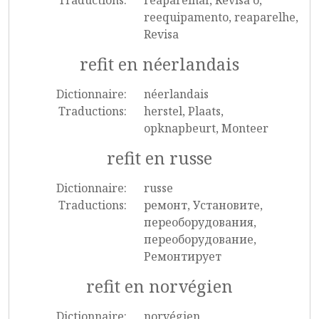
Traductions:
reaparelhar, Revisa o,
reequipamento, reaparelhe,
Revisa
refit en néerlandais
Dictionnaire:
néerlandais
Traductions:
herstel, Plaats,
opknapbeurt, Monteer
refit en russe
Dictionnaire:
russe
Traductions:
ремонт, Установите,
переоборудования,
переоборудование,
Ремонтирует
refit en norvégien
Dictionnaire:
norvégien