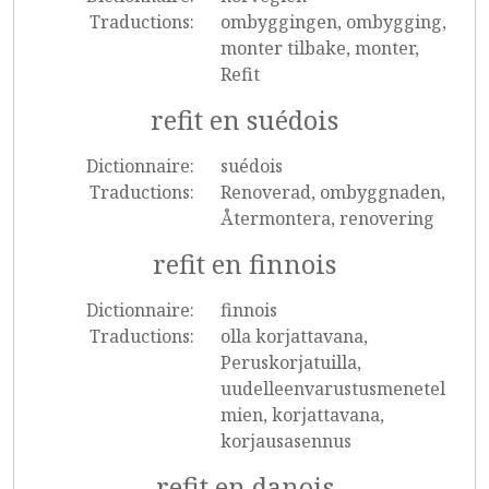
Traductions:
ombyggingen, ombygging,
monter tilbake, monter,
Refit
refit en suédois
Dictionnaire:
suédois
Traductions:
Renoverad, ombyggnaden,
Återmontera, renovering
refit en finnois
Dictionnaire:
finnois
Traductions:
olla korjattavana,
Peruskorjatuilla,
uudelleenvarustusmenetel
mien, korjattavana,
korjausasennus
refit en danois