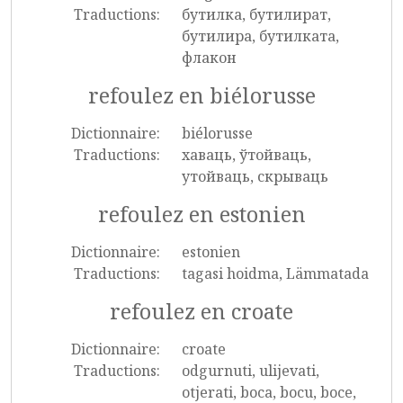
Traductions:
бутилка, бутилират,
бутилира, бутилката,
флакон
refoulez en biélorusse
Dictionnaire:
biélorusse
Traductions:
хаваць, ўтойваць,
утойваць, скрываць
refoulez en estonien
Dictionnaire:
estonien
Traductions:
tagasi hoidma, Lämmatada
refoulez en croate
Dictionnaire:
croate
Traductions:
odgurnuti, ulijevati,
otjerati, boca, bocu, boce,