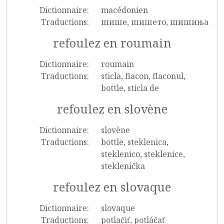
Dictionnaire:
macédonien
Traductions:
шише, шишето, шишиња
refoulez en roumain
Dictionnaire:
roumain
Traductions:
sticla, flacon, flaconul,
bottle, sticla de
refoulez en slovène
Dictionnaire:
slovène
Traductions:
bottle, steklenica,
steklenico, steklenice,
steklenička
refoulez en slovaque
Dictionnaire:
slovaque
Traductions:
potlačiť, potláčať