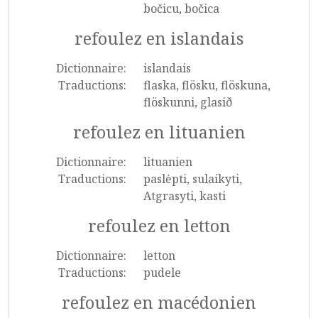
bočicu, bočica
refoulez en islandais
Dictionnaire:
islandais
Traductions:
flaska, flösku, flöskuna,
flöskunni, glasið
refoulez en lituanien
Dictionnaire:
lituanien
Traductions:
paslėpti, sulaikyti,
Atgrasyti, kasti
refoulez en letton
Dictionnaire:
letton
Traductions:
pudele
refoulez en macédonien