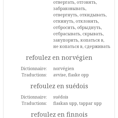
отвергать, отгонять,
забраковывать,
отвергнуть, откидывать,
откинуть, отклонять,
отбросить, обрыднуть,
отбрасывать, скрывать,
закупорить, копаться в,
не копаться в, сдерживать
refoulez en norvégien
Dictionnaire:
norvégien
Traductions:
avvise, flaske opp
refoulez en suédois
Dictionnaire:
suédois
Traductions:
flaskan upp, tappar upp
refoulez en finnois