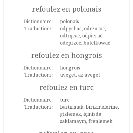
refoulez en polonais
Dictionnaire:
polonais
Traductions:
odpychać, odrzucać,
odtrącać, odpierać,
odeprzeć, butelkować
refoulez en hongrois
Dictionnaire:
hongrois
Traductions:
üveget, az üveget
refoulez en turc
Dictionnaire:
turc
Traductions:
bastırmak, birikmelerine,
gizlemek, içinizde
saklamayın, frenlemek