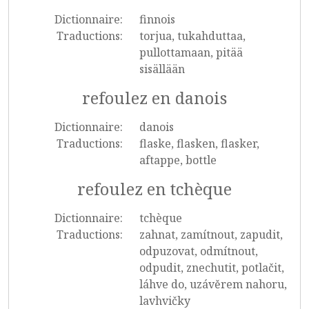
Dictionnaire:
finnois
Traductions:
torjua, tukahduttaa,
pullottamaan, pitää
sisällään
refoulez en danois
Dictionnaire:
danois
Traductions:
flaske, flasken, flasker,
aftappe, bottle
refoulez en tchèque
Dictionnaire:
tchèque
Traductions:
zahnat, zamítnout, zapudit,
odpuzovat, odmítnout,
odpudit, znechutit, potlačit,
láhve do, uzávěrem nahoru,
lavhvičky