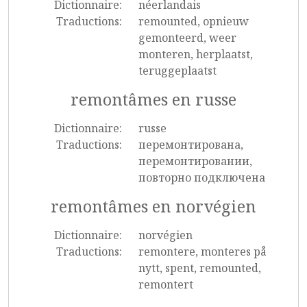
Dictionnaire:
néerlandais
Traductions:
remounted, opnieuw
gemonteerd, weer
monteren, herplaatst,
teruggeplaatst
remontâmes en russe
Dictionnaire:
russe
Traductions:
перемонтирована,
перемонтировании,
повторно подключена
remontâmes en norvégien
Dictionnaire:
norvégien
Traductions:
remontere, monteres på
nytt, spent, remounted,
remontert