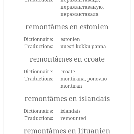
перамантаваную,
перамантавала
remontâmes en estonien
Dictionnaire:
estonien
Traductions:
uuesti kokku panna
remontâmes en croate
Dictionnaire:
croate
Traductions:
montirana, ponovno
montiran
remontâmes en islandais
Dictionnaire:
islandais
Traductions:
remounted
remontâmes en lituanien