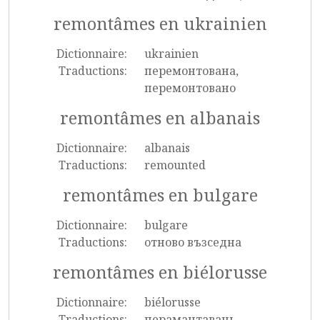
remontâmes en ukrainien
Dictionnaire:
ukrainien
Traductions:
перемонтована,
перемонтовано
remontâmes en albanais
Dictionnaire:
albanais
Traductions:
remounted
remontâmes en bulgare
Dictionnaire:
bulgare
Traductions:
отново възседна
remontâmes en biélorusse
Dictionnaire:
biélorusse
Traductions:
перамантаваць,