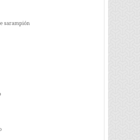
de sarampión
o
o