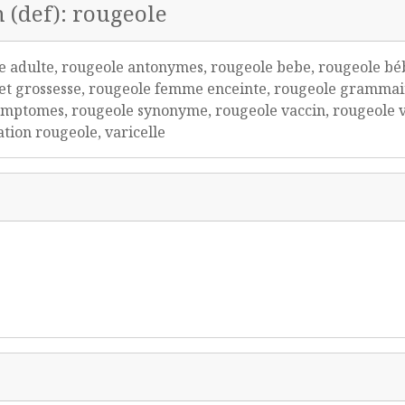
n (def): rougeole
le adulte, rougeole antonymes, rougeole bebe, rougeole bé
e et grossesse, rougeole femme enceinte, rougeole grammai
symptomes, rougeole synonyme, rougeole vaccin, rougeole v
ation rougeole, varicelle