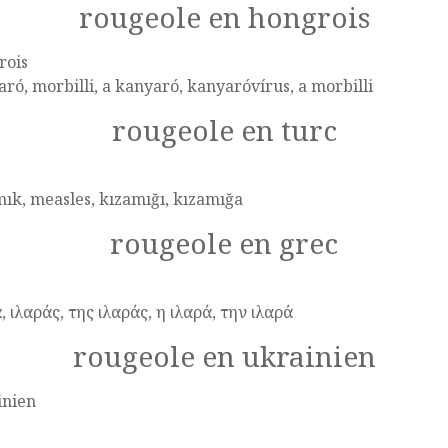
rougeole en hongrois
rois
ró, morbilli, a kanyaró, kanyaróvírus, a morbilli
rougeole en turc
ık, measles, kızamığı, kızamığa
rougeole en grec
, ιλαράς, της ιλαράς, η ιλαρά, την ιλαρά
rougeole en ukrainien
inien