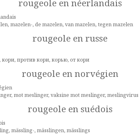
rougeole en néerlandais
landais
len, mazelen-, de mazelen, van mazelen, tegen mazelen
rougeole en russe
e
, кори, против кори, корью, от кори
rougeole en norvégien
égien
nger, mot meslinger, vaksine mot meslinger, meslingvirus
rougeole en suédois
ois
ing, mässling-, mässlingen, mässlings