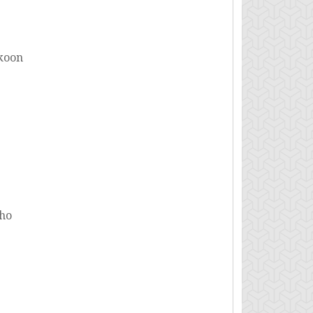
koon
ého