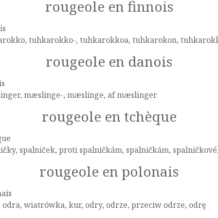
rougeole en finnois
is
arokko, tuhkarokko-, tuhkarokkoa, tuhkarokon, tuhkarok
rougeole en danois
is
inger, mæslinge-, mæslinge, af mæslinger
rougeole en tchèque
que
ičky, spalniček, proti spalničkám, spalničkám, spalničkov
rougeole en polonais
ais
 odra, wiatrówka, kur, odry, odrze, przeciw odrze, odrę