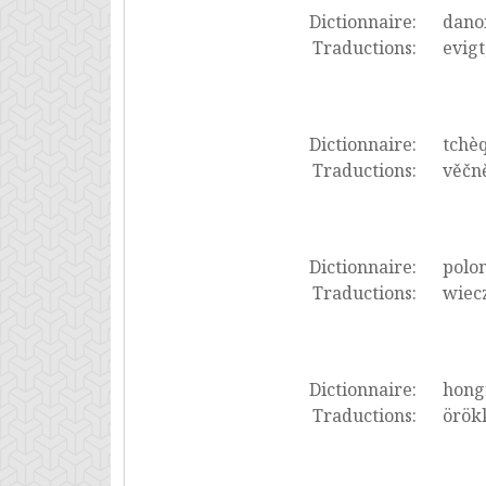
Dictionnaire:
dano
Traductions:
evigt
Dictionnaire:
tchè
Traductions:
věčně
Dictionnaire:
polon
Traductions:
wiecz
Dictionnaire:
hong
Traductions:
örökk