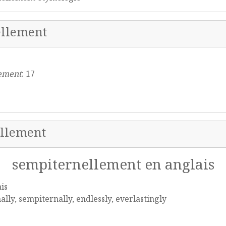
ellement
ement
: 17
ellement
sempiternellement en anglais
is
ally, sempiternally, endlessly, everlastingly