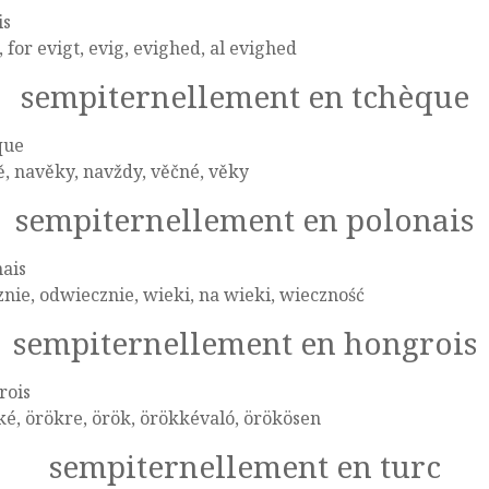
is
, for evigt, evig, evighed, al evighed
sempiternellement en tchèque
que
, navěky, navždy, věčné, věky
sempiternellement en polonais
ais
nie, odwiecznie, wieki, na wieki, wieczność
sempiternellement en hongrois
rois
é, örökre, örök, örökkévaló, örökösen
sempiternellement en turc