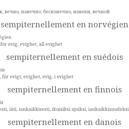
e
к, вечно, навечно, бесконечно, навеки, вечной
sempiternellement en norvégien
égien
 for evig, evighet, all evighet
sempiternellement en suédois
ois
, för evigt, evighet, evig, i evighet
sempiternellement en finnois
is
esti, iäti, iankaikkisesti, ikuisiksi ajoiksi, iankaikkisuudeksi
sempiternellement en danois