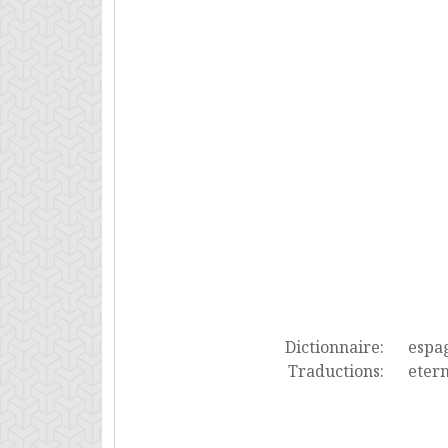
Dictionnaire:
espa
Traductions:
etern