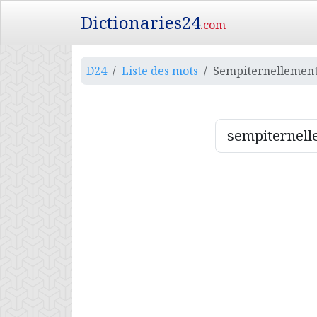
Dictionaries24
.com
D24
Liste des mots
Sempiternellemen