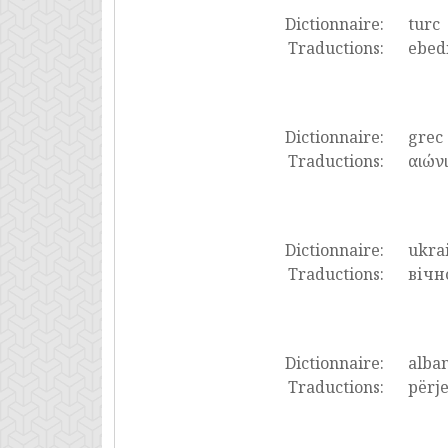
Dictionnaire:
turc
Traductions:
ebedi
Dictionnaire:
grec
Traductions:
αιώνι
Dictionnaire:
ukra
Traductions:
вічн
Dictionnaire:
alban
Traductions:
përje