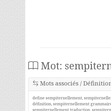
Mot: sempiter
Mots associés / Définitio
define sempiternellement, sempiternell
définition, sempiternellement grammaire
sempiternellement traduction, sempiter