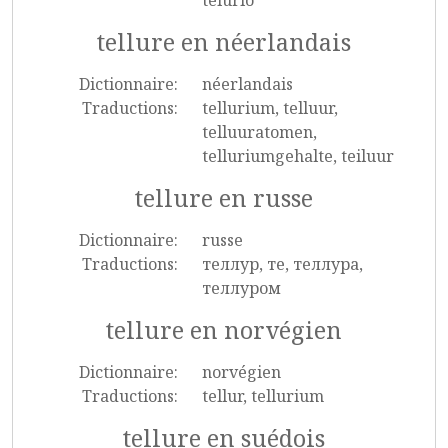
telúrio
tellure en néerlandais
Dictionnaire:
néerlandais
Traductions:
tellurium, telluur,
telluuratomen,
telluriumgehalte, teiluur
tellure en russe
Dictionnaire:
russe
Traductions:
теллур, те, теллура,
теллуром
tellure en norvégien
Dictionnaire:
norvégien
Traductions:
tellur, tellurium
tellure en suédois