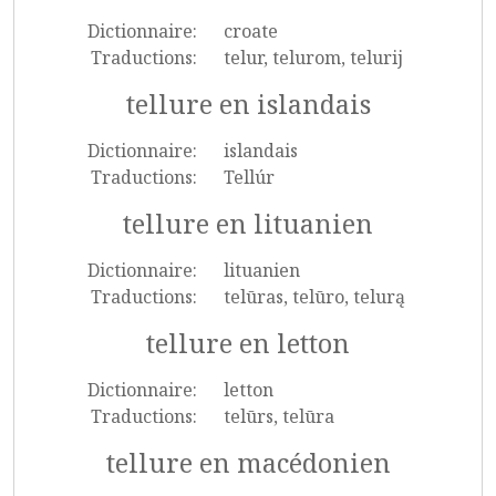
Dictionnaire:
croate
Traductions:
telur, telurom, telurij
tellure en islandais
Dictionnaire:
islandais
Traductions:
Tellúr
tellure en lituanien
Dictionnaire:
lituanien
Traductions:
telūras, telūro, telurą
tellure en letton
Dictionnaire:
letton
Traductions:
telūrs, telūra
tellure en macédonien