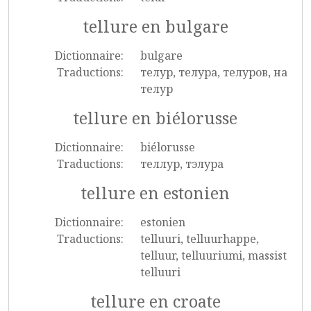
tellure en bulgare
Dictionnaire:
bulgare
Traductions:
телур, телура, телуров, на
телур
tellure en biélorusse
Dictionnaire:
biélorusse
Traductions:
теллур, тэлура
tellure en estonien
Dictionnaire:
estonien
Traductions:
telluuri, telluurhappe,
telluur, telluuriumi, massist
telluuri
tellure en croate