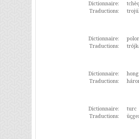
Dictionnaire:
tchè
Traductions:
trojú
Dictionnaire:
polon
Traductions:
trójk
Dictionnaire:
hong
Traductions:
háro
Dictionnaire:
turc
Traductions:
üçgen