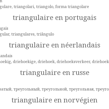
en
golare, triangolari, triangolo, forma triangolare
triangulaire en portugais
ugais
gular, triangulares, triângulo
triangulaire en néerlandais
landais
oekig, driehoekige, driehoek, driehoeksverkeer, driehoe
triangulaire en russe
e
ватый, треугольный, треугольной, треугольная, треуг
triangulaire en norvégien