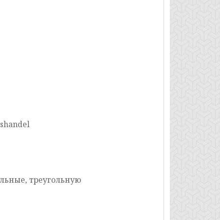
kshandel
ольные, треугольную