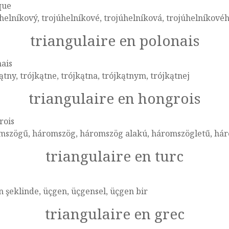
que
helníkový, trojúhelníkové, trojúhelníková, trojúhelníkové
triangulaire en polonais
ais
ątny, trójkątne, trójkątna, trójkątnym, trójkątnej
triangulaire en hongrois
rois
mszögű, háromszög, háromszög alakú, háromszögletű, há
triangulaire en turc
 şeklinde, üçgen, üçgensel, üçgen bir
triangulaire en grec