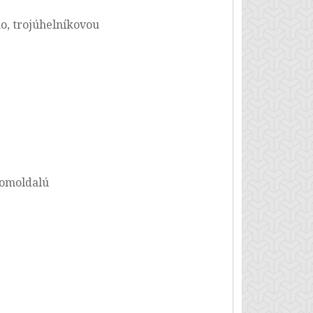
ho, trojúhelníkovou
romoldalú