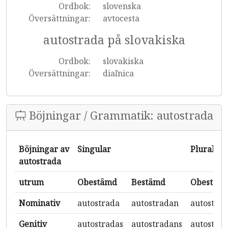
Ordbok:
slovenska
Översättningar:
avtocesta
autostrada på slovakiska
Ordbok:
slovakiska
Översättningar:
diaľnica
Böjningar / Grammatik: autostrada
Böjningar av
Singular
Plural
autostrada
utrum
Obestämd
Bestämd
Obestäm
Nominativ
autostrada
autostradan
autostra
Genitiv
autostradas
autostradans
autostrad