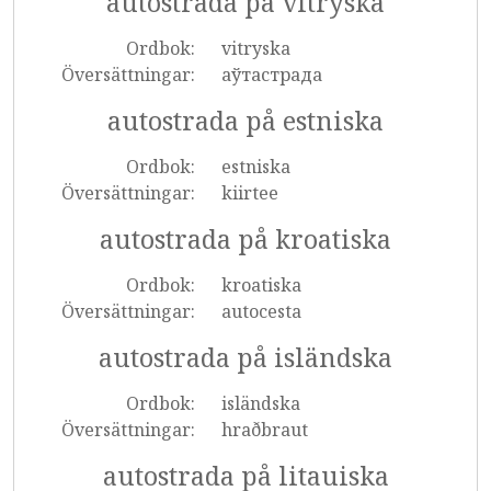
autostrada på vitryska
Ordbok:
vitryska
Översättningar:
аўтастрада
autostrada på estniska
Ordbok:
estniska
Översättningar:
kiirtee
autostrada på kroatiska
Ordbok:
kroatiska
Översättningar:
autocesta
autostrada på isländska
Ordbok:
isländska
Översättningar:
hraðbraut
autostrada på litauiska