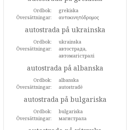
Ordbok:
grekiska
Översättningar:
αυτοκινητόδρομος
autostrada på ukrainska
Ordbok:
ukrainska
Översättningar:
автострада,
автомагістралі
autostrada på albanska
Ordbok:
albanska
Översättningar:
autostradë
autostrada på bulgariska
Ordbok:
bulgariska
Översättningar:
магистрала