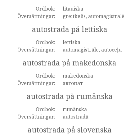
Ordbok:
litauiska
Översättningar:
greitkelis, automagistralė
autostrada på lettiska
Ordbok:
lettiska
Översättningar:
automaģistrāle, autoceļu
autostrada på makedonska
Ordbok:
makedonska
Översättningar:
автопат
autostrada på rumänska
Ordbok:
rumänska
Översättningar:
autostradă
autostrada på slovenska