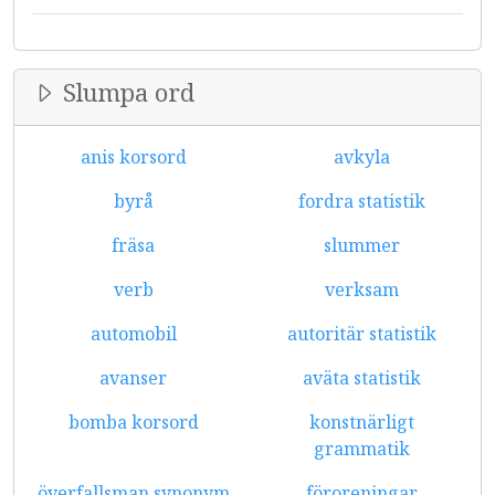
Slumpa ord
anis korsord
avkyla
byrå
fordra statistik
fräsa
slummer
verb
verksam
automobil
autoritär statistik
avanser
aväta statistik
bomba korsord
konstnärligt
grammatik
överfallsman synonym
föroreningar