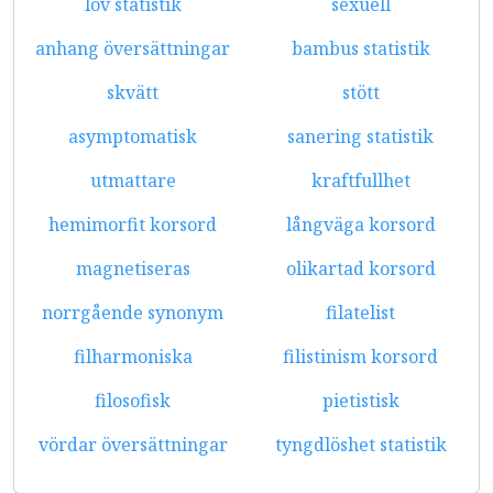
lov statistik
sexuell
anhang översättningar
bambus statistik
skvätt
stött
asymptomatisk
sanering statistik
utmattare
kraftfullhet
hemimorfit korsord
långväga korsord
magnetiseras
olikartad korsord
norrgående synonym
filatelist
filharmoniska
filistinism korsord
filosofisk
pietistisk
vördar översättningar
tyngdlöshet statistik