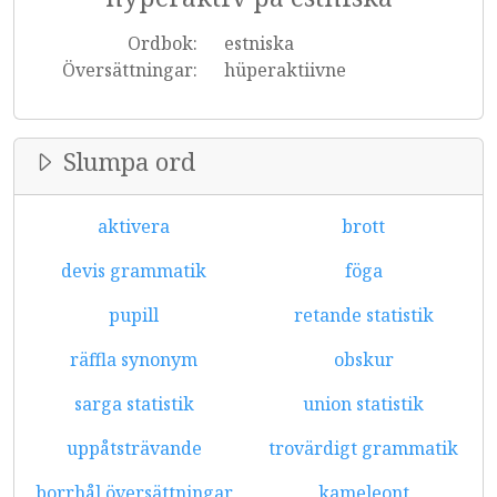
Ordbok:
estniska
Översättningar:
hüperaktiivne
Slumpa ord
aktivera
brott
devis grammatik
föga
pupill
retande statistik
räffla synonym
obskur
sarga statistik
union statistik
uppåtsträvande
trovärdigt grammatik
borrhål översättningar
kameleont