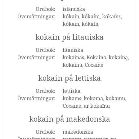
Ordbok:
isländska
Översättningar:
kókaín, kókaíni, kókaíns,
kókain, kókafn
kokain på litauiska
Ordbok:
litauiska
Översättningar:
kokainas, Kokaino, kokainą,
kokainu, Cocaine
kokain på lettiska
Ordbok:
lettiska
Översättningar:
kokaīns, kokaīna, kokaīnu,
Cocaine, ar kokaīnu
kokain på makedonska
Ordbok:
makedonska