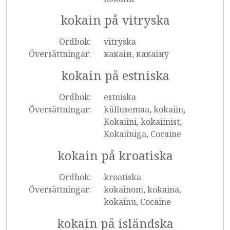
kokain på vitryska
Ordbok:
vitryska
Översättningar:
какаін, какаіну
kokain på estniska
Ordbok:
estniska
Översättningar:
küllusemaa, kokaiin,
Kokaiini, kokaiinist,
Kokaiiniga, Cocaine
kokain på kroatiska
Ordbok:
kroatiska
Översättningar:
kokainom, kokaina,
kokainu, Cocaine
kokain på isländska