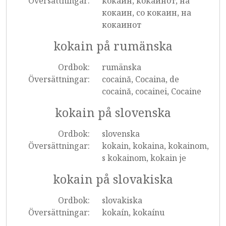
Översättningar:
кокаин, кокаинот, на
кокаин, со кокаин, на
кокаинот
kokain på rumänska
Ordbok:
rumänska
Översättningar:
cocaină, Cocaina, de
cocaină, cocainei, Cocaine
kokain på slovenska
Ordbok:
slovenska
Översättningar:
kokain, kokaina, kokainom,
s kokainom, kokain je
kokain på slovakiska
Ordbok:
slovakiska
Översättningar:
kokaín, kokaínu