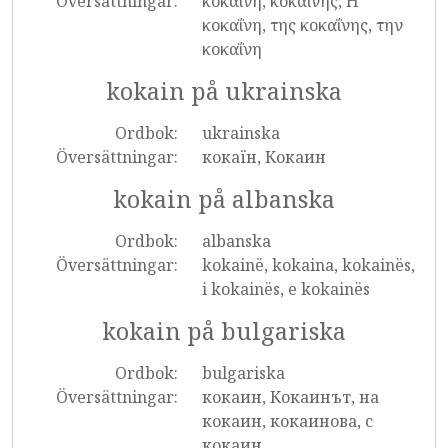
Översättningar:
κοκαΐνη, κοκαΐνης, Η
κοκαΐνη, της κοκαΐνης, την
κοκαΐνη
kokain på ukrainska
Ordbok:
ukrainska
Översättningar:
кокаїн, Кокаин
kokain på albanska
Ordbok:
albanska
Översättningar:
kokainë, kokaina, kokainës,
i kokainës, e kokainës
kokain på bulgariska
Ordbok:
bulgariska
Översättningar:
кокаин, Кокаинът, на
кокаин, кокаинова, с
кокаин