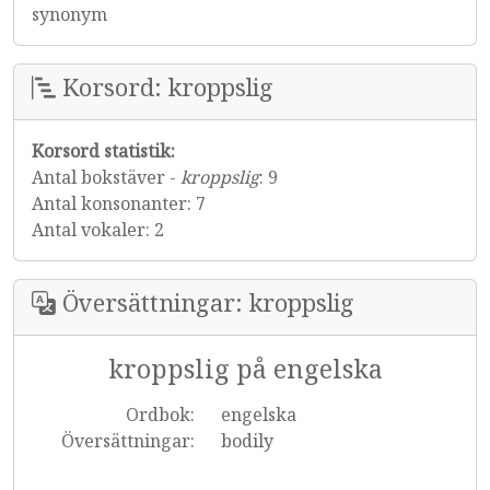
synonym
Korsord: kroppslig
Korsord statistik:
Antal bokstäver -
kroppslig
: 9
Antal konsonanter: 7
Antal vokaler: 2
Översättningar: kroppslig
kroppslig på engelska
Ordbok:
engelska
Översättningar:
bodily