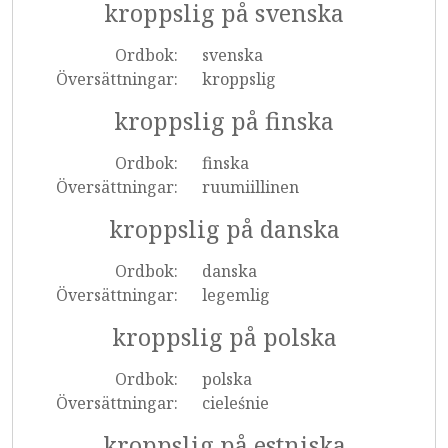
kroppslig på svenska
Ordbok:
svenska
Översättningar:
kroppslig
kroppslig på finska
Ordbok:
finska
Översättningar:
ruumiillinen
kroppslig på danska
Ordbok:
danska
Översättningar:
legemlig
kroppslig på polska
Ordbok:
polska
Översättningar:
cieleśnie
kroppslig på estniska