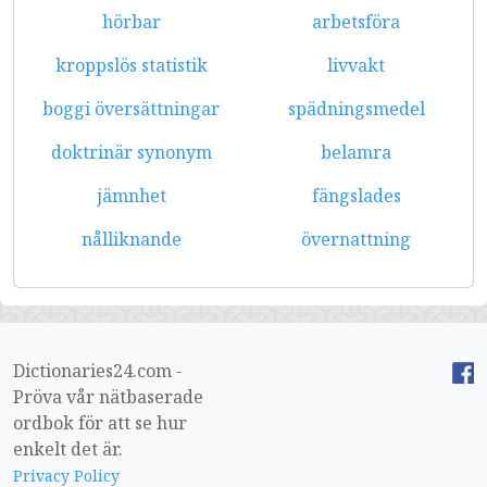
hörbar
arbetsföra
kroppslös statistik
livvakt
boggi översättningar
spädningsmedel
doktrinär synonym
belamra
jämnhet
fängslades
nålliknande
övernattning
Dictionaries24.com -
Pröva vår nätbaserade
ordbok för att se hur
enkelt det är.
Privacy Policy